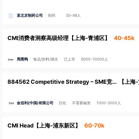
科蒂秉承“更快、更远、更自由 ”的企业文化，提倡快速决策、挑战
科蒂中国为员工提供富有竞争力的薪酬及完善的福利保障体系，在
某北京制药公司
制药
50-99人
施展才华的舞台！

更多有关科蒂的信息敬请访问公司官网及相关网站：

CMI消费者洞察高级经理
【
上海-青浦区
】
40-45k
*******************************************
周黑鸭
食品/饮料/酒水
已上市
5000-10000人
884562 Competitive Strategy – SME竞争策略专家
【
上海
金佰利(中国)有限公司
日化
不需要融资
1000-2000人
CMI Head
【
上海-浦东新区
】
60-70k