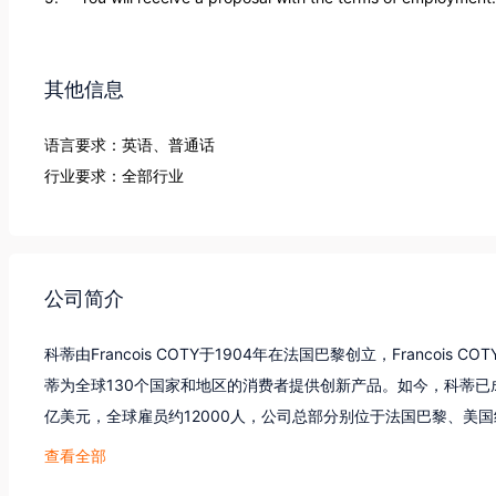
其他信息
语言要求：英语、普通话
行业要求：全部行业
公司简介
科蒂由Francois COTY于1904年在法国巴黎创立，Franco
蒂为全球130个国家和地区的消费者提供创新产品。如今，科蒂已成为
亿美元，全球雇员约12000人，公司总部分别位于法国巴黎、美
创造力的推动 下，科蒂已经开发出无可匹敌的产品组合，涵盖了
查看全部
求的香水、彩妆、护肤及护理类产品，旗下包括Calvin Klein, Chloe, Davido