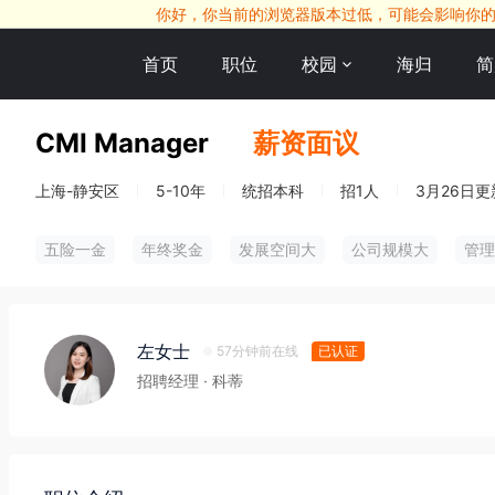
你好，你当前的浏览器版本过低，可能会影响你的求职
首页
职位
校园
海归
简
CMI Manager
薪资面议
上海-静安区
5-10年
统招本科
招1人
3月26日更
五险一金
年终奖金
发展空间大
公司规模大
管理
左女士
57分钟前在线
已认证
招聘经理
· 科蒂