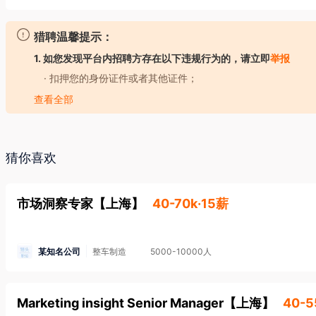
boy, Rimmel , Sally Hansen, Adidas, TJOY等近50个品牌。

科蒂集团于2011年初收购了国内知名护肤品牌丁家宜。丁家宜优
猎聘温馨提示：
彩妆、美甲、护肤及个人护理类等丰富的产品线，必将为科蒂在中
1. 如您发现平台内招聘方存在以下违规行为的，请立即
举报
科蒂在中国区的总部位于经济发达、环境优美的苏州工业园区。目
· 扣押您的身份证件或者其他证件；
吴江及南京分别设立了拥有现代化工艺及先进管理水平的生产制造
· 要求您提供担保人、担保金或者以其他名义向您收取财物（
查看全部
布全国各地。

· 强迫您入股或者向您集资；
科蒂在中国区的法人实体主要包括：

· 以招聘名义牟取不正当利益；
-科蒂（中国）投资有限公司

· 发布虚假招聘广告信息；
猜你喜欢
-科蒂国际贸易（上海）有限公司

· 工作时长违反劳动法规定；
-科蒂商贸（上海）有限公司

· 存在其他损害您的合法权益的行为。
市场洞察专家
【
上海
】
40-70k·15薪
-珈侬生化科技（中国）有限公司

2. 如您应聘的岗位属于涉外劳务合作/海外岗位的，请务必核
金安全，防范招聘欺诈。
-苏州珈华生化有限公司

了解更多安全防范知识>
-贝侬生化（苏州工业园区）有限公司

某知名公司
整车制造
5000-10000人
3. 本平台招聘方不向求职者提供任何收费服务。
-南京丁家宜生化有限公司

-南京妍庭商贸有限公司

Marketing insight Senior Manager
【
上海
】
40-5