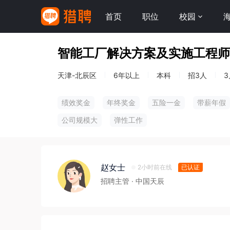
首页
职位
校园
智能工厂解决方案及实施工程师
天津-北辰区
6年以上
本科
招3人
3
绩效奖金
年终奖金
五险一金
带薪年假
公司规模大
弹性工作
赵女士
2小时前在线
已认证
招聘主管
· 中国天辰