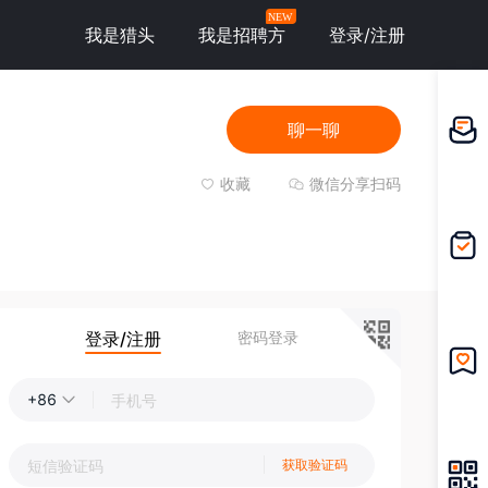
NEW
我是猎头
我是招聘方
登录/注册
聊一聊
邀请应
聘
收藏
微信分享扫码
我的投
递
登录/注册
密码登录
我的收
+86
藏
获取验证码