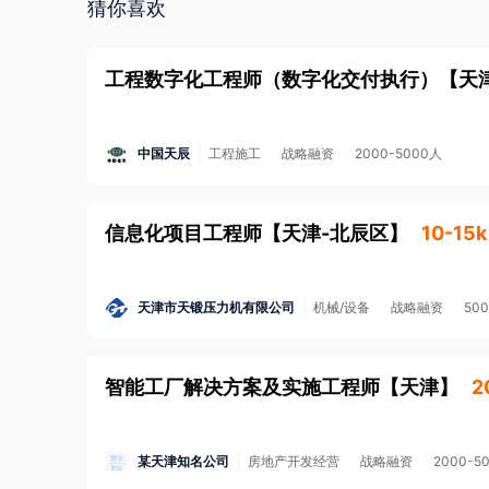
猜你喜欢
· 工作时长违反劳动法规定；
· 存在其他损害您的合法权益的行为。
工程数字化工程师（数字化交付执行）
【
天
2. 如您应聘的岗位属于涉外劳务合作/海外岗位的
金安全，防范招聘欺诈。
了解更多安全防范知识>
中国天辰
工程施工
战略融资
2000-5000人
3. 本平台招聘方不向求职者提供任何收费服务。
信息化项目工程师
【
天津-北辰区
】
10-15k
天津市天锻压力机有限公司
机械/设备
战略融资
50
智能工厂解决方案及实施工程师
【
天津
】
2
某天津知名公司
房地产开发经营
战略融资
2000-5