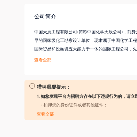
公司简介
中国天辰工程有限公司(简称中国化学天辰公司)，前身
早的国家级化工勘察设计单位，现隶属于中国化学工程
国际贸易和投融资五大能力于一体的国际工程公司，先
设，覆盖全球40多个国家和地区，300多项工程和
查看全部
有博士后工作站，获得国家科技进步奖、省部级科技进
和资本优势，2012年实施产业投资运营、2016年成
和业务格局。

猎聘温馨提示：
中国化学天辰公司在勘察设计行业中首家通过ISO90
1. 如您发现平台内招聘方存在以下违规行为的，请立
次被评为国务院国资委“科改行动”标杆企业，2023
· 扣押您的身份证件或者其他证件；
持“用工程智慧创造美好生活”的企业使命，不断创新
· 要求您提供担保人、担保金或者以其他名义向您
查看全部
· 强迫您入股或者向您集资；
· 以招聘名义牟取不正当利益；
· 发布虚假招聘广告信息；