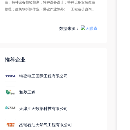
造；特种设备检验检测；特种设备设计；特种设备安装改造
修理；建筑物拆除作业（爆破作业除外）；工程造价咨询业
务；建筑智能化系统设计。（依法须经批准的项目，经相关
部门批准后方可开展经营活动，具体经营项目以相关部门批
数据来源：
准文件或许可证件为准）一般项目：工程管理服务；招投标
代理服务；技术服务、技术开发、技术咨询、技术交流、技
术转让、技术推广；资源循环利用服务技术咨询；科技中介
服务；新材料技术推广服务；人力资源服务（不含职业中介
活动、劳务派遣服务） ；劳务服务（不含劳务派遣）；环保
推荐企业
咨询服务；工程和技术研究和试验发展；土壤污染治理及修
复服务；固体废物治理；水污染治理；水环境污染防治服
特变电工国际工程有限公司
务；污水处理及其再生利用；大气污染治理；园林绿化工程
施工；环境保护监测；地质灾害治理服务；物联网应用服
和菱工程
务；物联网技术服务；信息咨询服务（不含许可类信息咨询
服务）；信息技术咨询服务；信息系统运行维护服务；信息
系统集成服务；数字技术服务；人工智能基础资源与技术平
天津江天数据科技有限公司
台；互联网数据服务；软件开发；对外承包工程；货物进出
口；技术进出口；非居住房地产租赁；建筑工程机械与设备
杰瑞石油天然气工程有限公司
租赁；政府采购代理服务；采购代理服务；广告发布；化工