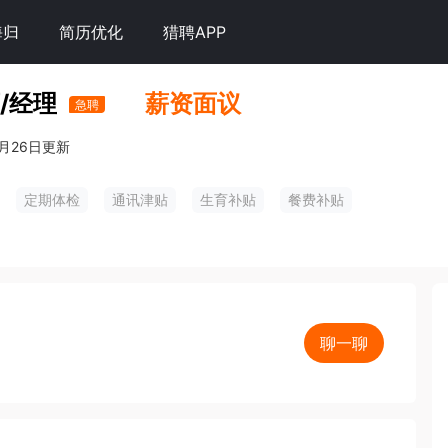
海归
简历优化
猎聘APP
/经理
薪资面议
急聘
月26日更新
定期体检
通讯津贴
生育补贴
餐费补贴
聊一聊