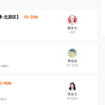
津-北辰区
】
15-20k
，请务必核实招聘方对外劳务合作资质取得情况，同时注意自身资
曲女士
招聘
李先生
部门经理
0-999人
0-40k
张女士
猎头顾问
000人