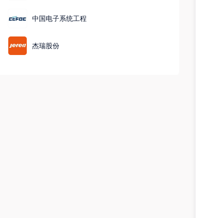
产品生产（不含许可类化工产品）；化工产品销售（不含许
中国电子系统工程
可类化工产品）；专用化学产品制造（不含危险化学品）；
专用化学产品销售（不含危险化学品）；合成材料制造（不
含危险化学品）；特种设备销售；特种设备出租；通用设备
杰瑞股份
制造（不含特种设备制造）；金属结构制造；金属结构销
售；建筑材料销售；新型催化材料及助剂销售；建筑工程用
机械销售；环境保护专用设备销售；工业机器人销售；互联
网销售。（除依法须经批准的项目外，凭营业执照依法自主
开展经营活动）