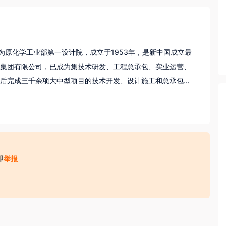
为原化学工业部第一设计院，成立于1953年，是新中国成立最
集团有限公司，已成为集技术研发、工程总承包、实业运营、
后完成三千余项大中型项目的技术开发、设计施工和总承包建
专业技术获国家及省部级奖励。拥有国家认定的企业技术中心，设
步奖等20余项，持有授权专利及专有技术近600项。依托技术
立国际贸易公司，形成了“研、投、建、运、销”全链条的服务能力
01质量体系认证，首批获得全国工程设计综合甲级资质，连续五
即
举报
年入选国务院国资委创建世界一流专业领军示范企业。未来将秉
业务发展模式、优化服务体系，与全球伙伴共创美好生活。
收取财物（ 如培训费、体检费、资料费、置装费、押金等）；