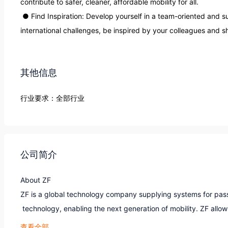
contribute to safer, cleaner, affordable mobility for all.

 ● Find Inspiration: Develop yourself in a team-oriented and supportive environment at ZF. Take on 
international challenges, be inspired by your colleagues and sh
其他信息
行业要求：全部行业
公司简介
About ZF

ZF is a global technology company supplying systems for pass
 technology, enabling the next generation of mobility. ZF allows
nology domains of Vehicle Motion Control, Integrated Safety, A
查看全部