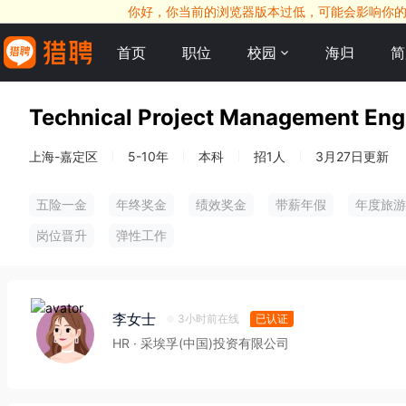
你好，你当前的浏览器版本过低，可能会影响你的求职
首页
职位
校园
海归
简
Technical Project Management Eng
上海-嘉定区
5-10年
本科
招1人
3月27日更新
五险一金
年终奖金
绩效奖金
带薪年假
年度旅游
岗位晋升
弹性工作
李女士
3小时前在线
已认证
HR
· 采埃孚(中国)投资有限公司