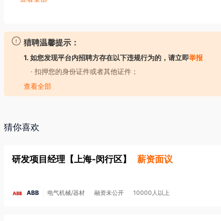
rs comprehensive product and software solutions for establis
ransport and mobility service providers. ZF electrifies a wide r
mpany contributes to reducing emissions, protecting the climat
猎聘温馨提示：
1. 如您发现平台内招聘方存在以下违规行为的，请立即
举报
With some 165,000 employees worldwide, ZF reported sales of 
· 扣押您的身份证件或者其他证件；
tes 168 production locations in 32 countries. 

· 要求您提供担保人、担保金或者以其他名义向您收取财物（
查看全部
· 强迫您入股或者向您集资；
采埃孚是一家全球性技术公司，致力于为乘用车、商用车和工业技
· 以招聘名义牟取不正当利益；
辆进行自主观察、思考和行动。在车辆运动控制、集成式安全系统
· 发布虚假招聘广告信息；
猜你喜欢
现有的汽车制造商以及初创出行服务供应商提供广泛的解决方案。
· 工作时长违反劳动法规定；
产品组合，采埃孚始终致力于推动节能减排、环境保护以及出行的安
· 存在其他损害您的合法权益的行为。
研发项目经理
【
上海-闵行区
】
薪资面议
2. 如您应聘的岗位属于涉外劳务合作/海外岗位的，请务必核
金安全，防范招聘欺诈。
集团 2022 年的销售额达到 438 亿欧元。集团目前在全球 32个国家
了解更多安全防范知识>
员工。
ABB
电气机械/器材
融资未公开
10000人以上
3. 本平台招聘方不向求职者提供任何收费服务。