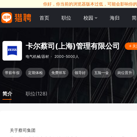
你好，你当前的浏览器版本过低，可能会影响你的求职
首页
职位
校园
海归
简
卡尔蔡司(上海)管理有限公司
关
电气机械/器材
·
2000-5000人
带薪年假
定期体检
免费班车
领导好
五险一金
岗位晋升
简介
职位(128)
关于蔡司集团
