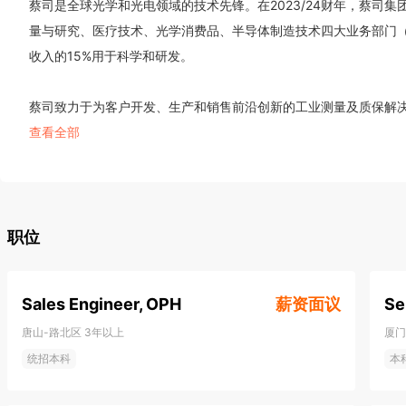
蔡司是全球光学和光电领域的技术先锋。在2023/24财年，蔡司集
量与研究、医疗技术、光学消费品、半导体制造技术四大业务部门（数
收入的15%用于科学和研发。

蔡司致力于为客户开发、生产和销售前沿创新的工业测量及质保解
解决方案，以及应用于眼科及显微外科诊疗的医疗技术解决方案。
查看全部
被芯片行业应用于半导体元件的制造。除此之外，蔡司品牌的眼镜
全球。

凭借着符合数字化、医疗保健及智能制造等未来发展趋势的产品组
职位
学及其他相关领域的未来。蔡司在研发方面进行的可持续且大量的
和公司的未来成功都奠定了坚实的基础。

Sales Engineer, OPH
薪资面议
Se
唐山-路北区
3年以上
厦门
如今，蔡司集团在全球约50个国家拥有约46,500名员工。集团
统招本科
本
卡尔蔡司基金会全资所有，后者在德国致力于积极促进科学发展。
