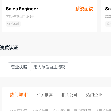
欢迎访问蔡司集团官方网站，了解更多信息。

Sales Engineer
薪资面议
Sa
蔡司大中华区

宜昌-伍家岗区
3-5年
武汉
蔡司于1957年进入中国，目前在大中华区覆盖半导体制造技术、
统招本科
统
疗技术、视力保健和消费者光学所有业务领域。2021年起，中国
创新活力、增长最快的市场之一。在2023/24财年，蔡司大中华区
12%。蔡司在大中华区共有7,000余位员工，分布于各地的22个
资质认证
地客户提供强有力的支持，也为全球各相关业务提供生产保障。

蔡司大中华区总部位于上海自由贸易试验区，设有销售服务总部、
营业执照
用人单位自主招聘
工厂及蔡司集团在德国以外的首个企业级创新研发中心。蔡司上海
地、广州知识城制造基地，逐步形成以高端光学镜片、医疗耗材为
生产，携手本地合作伙伴共享高端产业可持续、高质量的发展机遇。
热门城市
相关推荐
相关公司
热门企业
北京招聘网
上海招聘网
广州招聘网
厦门招聘网
杭州招聘