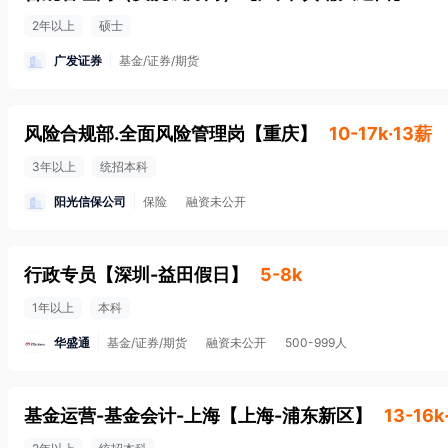
2年以上
硕士
广发证券
基金/证券/期货
风险合规部.全面风险管理岗
【
重庆
】
10-17k·13薪
3年以上
统招本科
阳光信保公司
保险
融资未公开
行政专员
【
深圳-益田假日
】
5-8k
1年以上
本科
华盛通
基金/证券/期货
融资未公开
500-999人
基金运营-基金会计-上海
【
上海-浦东新区
】
13-16k