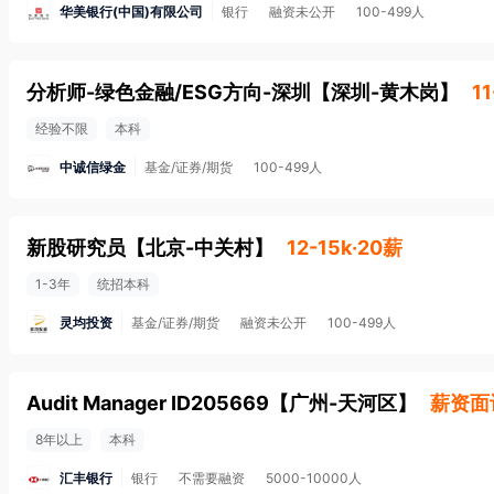
华美银行(中国)有限公司
银行
融资未公开
100-499人
分析师-绿色金融/ESG方向-深圳
【
深圳-黄木岗
】
11
经验不限
本科
中诚信绿金
基金/证券/期货
100-499人
新股研究员
【
北京-中关村
】
12-15k·20薪
1-3年
统招本科
灵均投资
基金/证券/期货
融资未公开
100-499人
Audit Manager ID205669
【
广州-天河区
】
薪资面
8年以上
本科
汇丰银行
银行
不需要融资
5000-10000人