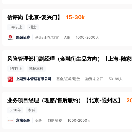
信评岗
【
北京-复兴门
】
15-30k
3年以上
硕士
国融证券
基金/证券/期货
A轮
1000-2000人
风险管理部门副经理（金融衍生品方向）
【
上海-陆家
5年以上
统招本科
上期资本管理有限公司
基金/证券/期货
融资未公开
50-99人
业务项目经理（理赔/售后履约）
【
北京-通州区
】
2
5-10年
本科
京东保险
保险
战略融资
1000-2000人