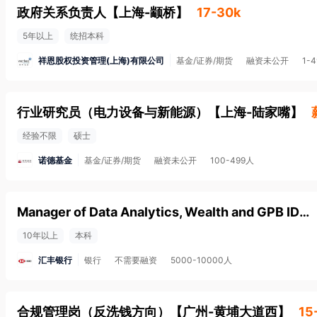
政府关系负责人
【
上海-颛桥
】
17-30k
5年以上
统招本科
祥恩股权投资管理(上海)有限公司
基金/证券/期货
融资未公开
1-
行业研究员（电力设备与新能源）
【
上海-陆家嘴
】
经验不限
硕士
诺德基金
基金/证券/期货
融资未公开
100-499人
Manager of Data Analytics, Wealth and GPB ID205839
10年以上
本科
汇丰银行
银行
不需要融资
5000-10000人
合规管理岗（反洗钱方向）
【
广州-黄埔大道西
】
15