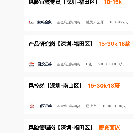
风险审核专员
【
深圳-福田区
】
10-15k
象屿金象
基金/证券/期货
融资未公开
100-499人
产品研究岗
【
深圳-福田区
】
15-30k·18薪
国投证券
基金/证券/期货
B轮
5000-10000人
风控岗
【
深圳-南山区
】
15-30k·18薪
山西证券
基金/证券/期货
已上市
1000-2000人
风险管理岗
【
深圳-福田区
】
薪资面议