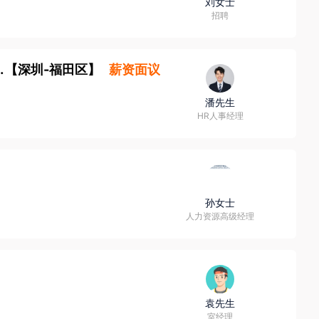
刘女士
招聘
审核岗(J10326)
【
深圳-福田区
】
薪资面议
潘先生
HR人事经理
孙女士
人力资源高级经理
袁先生
室经理