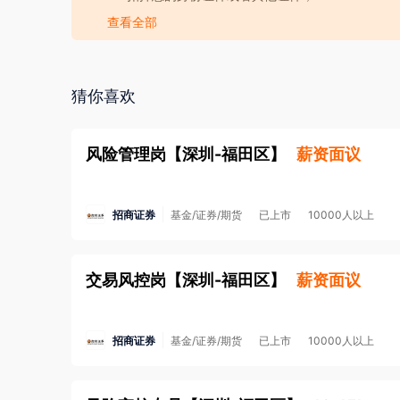
鉴国际市场的先进经验和技术，形成了高效卓越的团体
· 要求您提供担保人、担保金或者以其他名义向您
查看全部
    招商基金将以取信于市场、取信于社会为宗旨，
· 强迫您入股或者向您集资；
东满意、员工热爱、具有国际竞争力的基金管理公司。

· 以招聘名义牟取不正当利益；
     附：**************************
· 发布虚假招聘广告信息；
猜你喜欢
· 工作时长违反劳动法规定；
· 存在其他损害您的合法权益的行为。
风险管理岗
【
深圳-福田区
】
薪资面议
2. 如您应聘的岗位属于涉外劳务合作/海外岗位的
金安全，防范招聘欺诈。
了解更多安全防范知识>
招商证券
基金/证券/期货
已上市
10000人以上
3. 本平台招聘方不向求职者提供任何收费服务。
交易风控岗
【
深圳-福田区
】
薪资面议
招商证券
基金/证券/期货
已上市
10000人以上