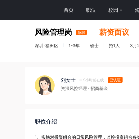
首页
职位
校园
风险管理岗
薪资面议
急聘
深圳-福田区
1-3年
硕士
招1人
3月
刘女士
9小时前在线
已认证
资深风控经理
· 招商基金
职位介绍
1、实施对投资组合的日常风险管理，监控投资组合各