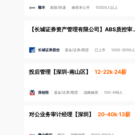
顺丰
邮政/快递
融资未公开
10000人以上
【长城证券资产管理有限公司】ABS质控
长城证券股份
基金/证券/期货
已上市
1000-2000人
投后管理
【
深圳-南山区
】
12-22k·24薪
深创投
基金/证券/期货
战略融资
100-499人
对公业务审计经理
【
深圳
】
20-40k·13薪
微众银行
银行
战略融资
2000-5000人