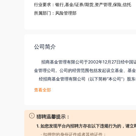
行业要求：银行,基金/证券/期货,资产管理,保险,信托
所属部门：风险管理部
公司简介
      招商基金管理有限公司于2002年12月27日
金管理公司。公司的经营范围包括发起设立基金、基金
    经招商基金管理有限公司（以下简称“本公司”）股
74号文批复同意，本公司原股东荷兰投资公司（ING Asset
查看全部
商银行股份有限公司、11.7%股权转让给招商证券股份
登记手续已办理完毕。目前，本公司的股东股权结构为
股份有限公司持有公司全部股权的45％。公司注册资本
猎聘温馨提示：
分别为招商财富资产管理有限公司和招商资产管理（香
1. 如您发现平台内招聘方存在以下违规行为的，请立
    招商基金将以国际化和规范化作为鲜明特色，努
· 扣押您的身份证件或者其他证件；