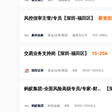
风控信审主管/专员
【
深圳-福田区
】
薪资面
象屿金象
基金/证券/期货
融资未公开
100-499人
交易业务支持岗
【
深圳-福田区
】
15-25k
国投证券
基金/证券/期货
B轮
5000-10000人
蚂蚁集团-全面风险高级专员/专家-财保业务
【
蚂蚁集团
科技金融
B轮
5000-10000人