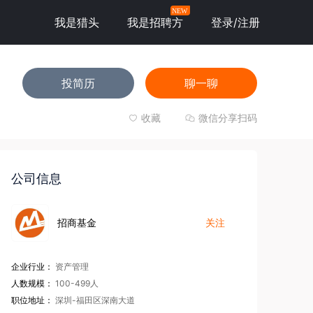
NEW
我是猎头
我是招聘方
登录/注册
投简历
聊一聊
收藏
微信分享扫码
公司信息
招商基金
关注
企业行业：
资产管理
人数规模：
100-499人
职位地址：
深圳-福田区深南大道