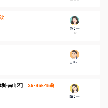
议
赖女士
HR
肖先生
深圳-南山区
】
25-45k·15薪
陶女士