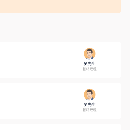
、标准化的业务流程、开放与学习的文化氛围。

收取财物（ 如培训费、体检费、资料费、置装费、押金等）；
秉承长期、优良、稳健、专业的经营理念，努力成为客户推崇、股
，请务必核实招聘方对外劳务合作资质取得情况，同时注意自身资
吴先生
招聘经理
吴先生
招聘经理