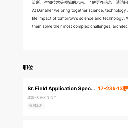
诊断、生物技术等领域的未来。了解更多信息，请访问 www.d
At Danaher we bring together science, technology an
life impact of tomorrow’s science and technology. 
them solve their most complex challenges, architecti
Our global teams are pioneering what’s next across
职位
Sr. Field Application Specialist (MJ000708)
17-23k·13薪
北京-大兴区
3-5年
统招本科