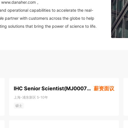
anaher.com 。

d operational capabilities to accelerate the real-
We partner with customers across the globe to help 
ng solutions that bring the power of science to life. 
 Life Sciences, Diagnostics, Biotechnology and 
IHC Senior Scientist(MJ000722)
薪资面议
上海-浦东新区
5-10年
硕士