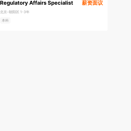
Regulatory Affairs Specialist
薪资面议
北京-朝阳区
1-3年
本科
成都招聘网
苏州招聘网
商丘招聘网
大连招聘网