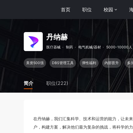
首页
职位
校园
丹纳赫
医疗器械
·
制药
·
电气机械/器材
·
5000-10000人
美资500强
DBS管理工具
弹性福利
内部晋升
多
简介
职位(222)
在丹纳赫，我们汇集科学、技术和运营的能力，让未来
户，构建方案，解决他们最为复杂的挑战，将科学的力