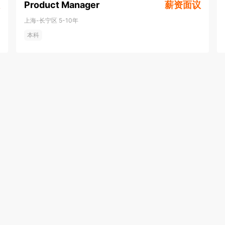
Product Manager
薪资面议
上海-长宁区
5-10年
本科
门企业
杭州招聘网
郑州招聘网
南京招聘网
天津招聘网
重庆招聘网