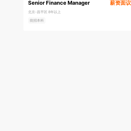
Senior Finance Manager
薪资面议
北京-昌平区
8年以上
统招本科
资质认证
营业执照
用人单位自主招聘
热门城市
相关推荐
相关公司
热
北京招聘网
上海招聘网
广州招聘网
厦门招聘网