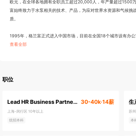
欧元，在全球各地拥有全职员工超过20,000人，年产量超过150
富始终致力于水泵相关的技术、产品，为应对世界水资源和气候挑
质。

1995年，格兰富正式进入中国市场，目前在全国18个城市设有办
工近1700名。2021年起，格兰富围绕四类全球客户细分市场—
查看全部
设置销售、市场、技术和运营，并加大对创新和数字化的投入，应对
格兰富在中国参与的标志性项目有：2008年北京奥运会多个场馆（
会多个场馆（包括国家速滑馆、首都体育馆、国家会议中心二期等
职位
尊、北京大兴新机场、上海中心大厦、东方体育中心、2010年世
二期、迪士尼乐园、上海国家会展中心等。

Lead HR Business Partner, DBS
30-40k·14薪
生
上海-闵行区
10年以上
苏州
格兰富中国至今已九次荣膺"中国杰出雇主"认证。作为联合国可持
统招本科
本
和第13项（气候行动）的坚定倡导者，可持续发展和企业社会责任
续荣获 “2025第一财经·企业可持续发展大会可持续先锋案例奖”、