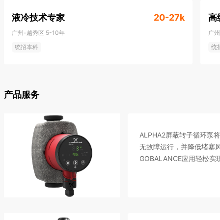
越奖”、“2024金钥匙—面向SDG的中国行动杰出解决方案奖”等。

液冷技术专家
20-27k
高
2025年初，格兰富集团正式发布全新集团战略“燃动27”以及“2040
广州-越秀区
5-10年
广州
统招本科
统
产品服务
ALPHA2屏蔽转子循环
无故障运行，并降低堵塞风险
GOBALANCE应用轻