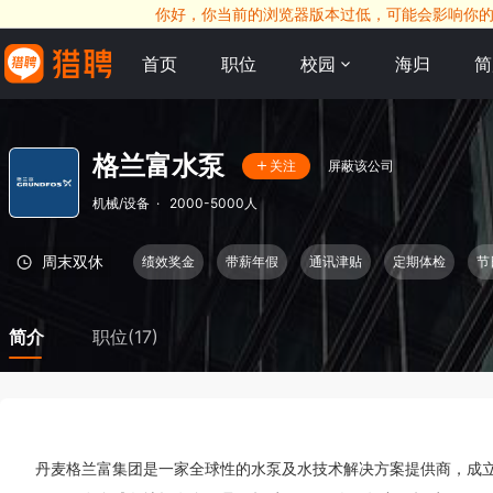
你好，你当前的浏览器版本过低，可能会影响你的求职
首页
职位
校园
海归
简
格兰富水泵
屏蔽该公司
关注
机械/设备
·
2000-5000人
周末双休
绩效奖金
带薪年假
通讯津贴
定期体检
节
简介
职位(17)
丹麦格兰富集团是一家全球性的水泵及水技术解决方案提供商，成立于1