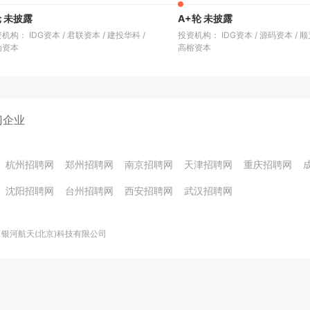
轮 未披露
A+轮 未披露
机构： IDG资本
/
君联资本
/
建投华科
/
投资机构： IDG资本
/
源码资本
/
顺
为资本
高榕资本
门企业
杭州招聘网
郑州招聘网
南京招聘网
天津招聘网
重庆招聘网
沈阳招聘网
台州招聘网
西安招聘网
武汉招聘网
银河航天(北京)科技有限公司