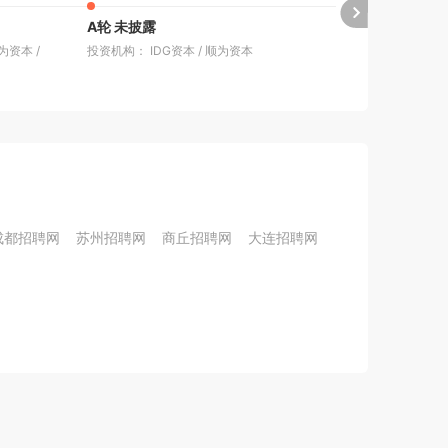
A轮 未披露
Pre-A轮 未
为资本
/
投资机构： IDG资本
/
顺为资本
投资机构： 汇
成都招聘网
苏州招聘网
商丘招聘网
大连招聘网