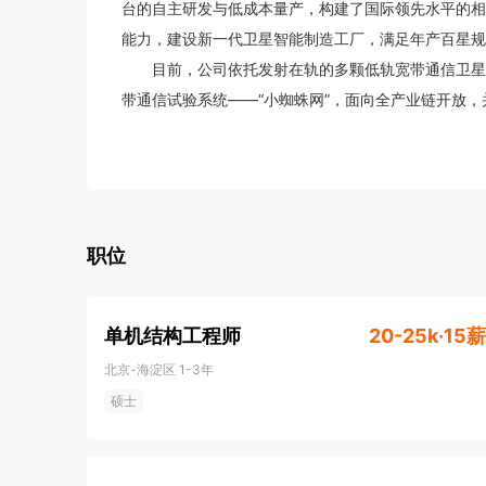
台的自主研发与低成本量产，构建了国际领先水平的相
能力，建设新一代卫星智能制造工厂，满足年产百星规
       目前，公司依托发射在轨的多颗低轨宽带通信卫星、自主建设的Q/V频段信关站等，构建我国首个低轨宽
带通信试验系统——“小蜘蛛网”，面向全产业链开放
职位
单机结构工程师
20-25k·15薪
北京-海淀区
1-3年
硕士