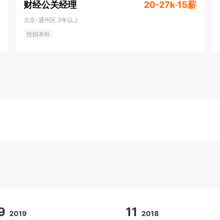
财经公关经理
20-27k·15薪
北京-通州区
3年以上
统招本科
9
11
2019
2018