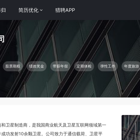
海归
简历优化
猎聘APP
司
股票期权
绩效奖金
带薪年假
定期体检
弹性工作
年度旅游
制并成功发射10余颗卫星。公司致力于通信载荷、卫星平