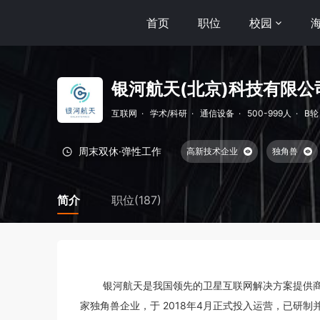
首页
职位
校园
银河航天(北京)科技有限公
互联网
·
学术/科研
·
通信设备
·
500-999人
·
B轮
周末双休·
弹性工作
高新技术企业
独角兽
五险一金
团队聚餐
简介
职位(187)
        银河航天是我国领先的卫星互联网解决方案提供商和卫星制造商，是我国商业航天及卫星互联网领域第一
家独角兽企业，于 2018年4月正式投入运营，已研