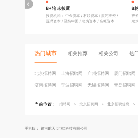
B+轮 未披露
B
投资机构： 中金资本
/
君联资本
/
混沌投资
/
投资
源码资本
/
经纬中国
/
顺为资本
/
高瓴资本
顺
热门城市
相关推荐
相关公司
热
北京招聘网
上海招聘网
广州招聘网
厦门招聘网
济南招聘网
宁波招聘网
无锡招聘网
青岛招聘网
当前位置：
招聘网
>
北京招聘网
>
北京招聘信息
>
手机版：
银河航天(北京)科技有限公司