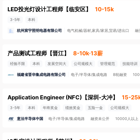
LED投光灯设计工程师
【
临安区
】
10-15k
3-5年
本科
杭州宸宇照明电器有限公司
电气机械/器材,家具/家居,贸易/进出口
融
产品测试工程师
【
晋江
】
8-10k·13薪
经验不限
本科
发展空间大
公司规模大
管理规范
技能培训
福建省晋华集成电路有限公司
电子/半导体/集成电路
B轮融资
10
Application Engineer (NFC)
【
深圳-大冲
】
15-25
3-5年
本科
年终奖金
绩效奖金
五险一金
公司规模大
意法半导体中国
电子/半导体/集成电路
融资未公开
10000人以上