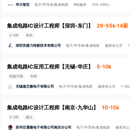
华大智宝
电子/半导体/集成电路
B轮融资
100-499人
集成电路IC设计工程师
【
深圳-东门
】
29-55k·14薪
3-5年
本科
深圳安捷力特新技术有限公司
电子/半导体/集成电路
融资未公开
集成电路IC应用工程师
【
无锡-华庄
】
5-10k
经验不限
本科
无锡速芯微电子有限公司
电子/半导体/集成电路
融资未公开
1-4
集成电路IC设计工程师
【
南京-九华山
】
10-15k
3-5年
硕士
苏州芯通微电子有限公司南京分公司
电子/半导体/集成电路
融资未公