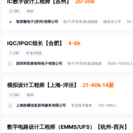
IC数字设计工程师
【
苏州
】
20-30k
3-5年
本科
智原微电子(苏州)有限公司
电子/半导体/集成电路
融资未公开
50
IQC/IPQC组长
【
合肥
】
4-6k
1-3年
中专/中技
深圳和而泰智和电子有限公司
电子/半导体/集成电路
5000-10000
模拟设计工程师
【
上海-洋泾
】
21-40k·14薪
3-5年
本科
上海热橘信息咨询服务有限公司
专业技术服务
100-499人
数字电路设计工程师（EMMS/UFS）
【
杭州-西兴
】