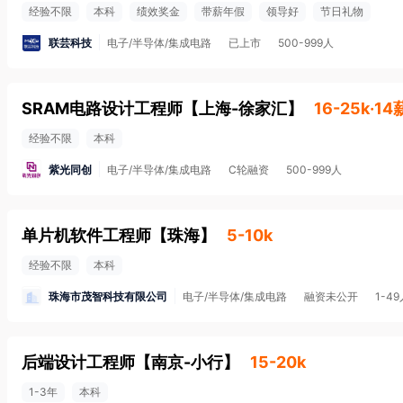
经验不限
本科
绩效奖金
带薪年假
领导好
节日礼物
联芸科技
电子/半导体/集成电路
已上市
500-999人
SRAM电路设计工程师
【
上海-徐家汇
】
16-25k·14
经验不限
本科
紫光同创
电子/半导体/集成电路
C轮融资
500-999人
单片机软件工程师
【
珠海
】
5-10k
经验不限
本科
珠海市茂智科技有限公司
电子/半导体/集成电路
融资未公开
1-4
后端设计工程师
【
南京-小行
】
15-20k
1-3年
本科