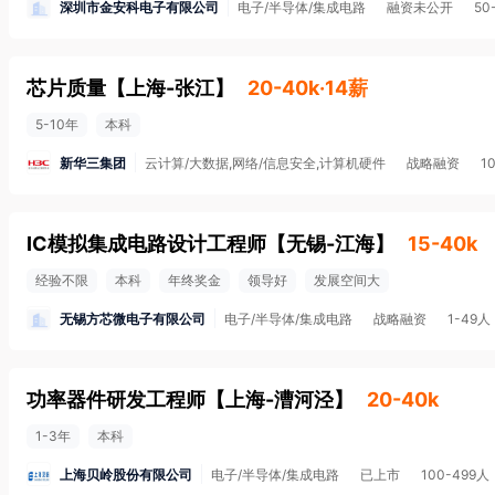
深圳市金安科电子有限公司
电子/半导体/集成电路
融资未公开
50
芯片质量
【
上海-张江
】
20-40k·14薪
5-10年
本科
新华三集团
云计算/大数据,网络/信息安全,计算机硬件
战略融资
1
IC模拟集成电路设计工程师
【
无锡-江海
】
15-40k
经验不限
本科
年终奖金
领导好
发展空间大
无锡方芯微电子有限公司
电子/半导体/集成电路
战略融资
1-49人
功率器件研发工程师
【
上海-漕河泾
】
20-40k
1-3年
本科
上海贝岭股份有限公司
电子/半导体/集成电路
已上市
100-499人