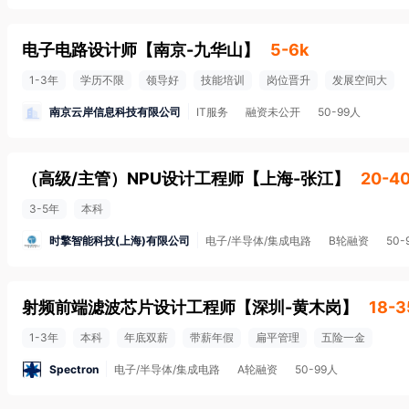
电子电路设计师
【
南京-九华山
】
5-6k
1-3年
学历不限
领导好
技能培训
岗位晋升
发展空间大
南京云岸信息科技有限公司
IT服务
融资未公开
50-99人
（高级/主管）NPU设计工程师
【
上海-张江
】
20-4
3-5年
本科
时擎智能科技(上海)有限公司
电子/半导体/集成电路
B轮融资
50-
射频前端滤波芯片设计工程师
【
深圳-黄木岗
】
18-3
1-3年
本科
年底双薪
带薪年假
扁平管理
五险一金
Spectron
电子/半导体/集成电路
A轮融资
50-99人