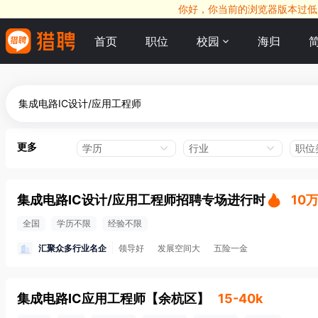
你好，你当前的浏览器版本过低，
首页
职位
校园
海归
更多
学历
行业
职位
集成电路IC设计/应用工程师招聘专场进行时
10
全国
学历不限
经验不限
汇聚众多行业名企
领导好
发展空间大
五险一金
集成电路IC应用工程师
【
余杭区
】
15-40k