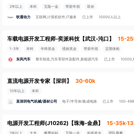
2年以上
本科
五险一金
带薪年假
双休
软通动力
互联网,计算机软件,IT服务
已上市
10000人以上
车载电源开发工程师-奕派科技
【
武汉-沌口
】
15-25
1-3年
本科
年终奖金
绩效奖金
带薪年假
定期体检
东风汽车
整车制造,汽车零部件及配件,新能源汽车
已上市
1000
直流电源开发专家
【
深圳
】
30-60k
10年以上
本科
某深圳电气机械/器材公司
电子/半导体/集成电路
已上市
100-49
电源开发工程师(J10262)
【
珠海-金鼎
】
15-35k·1
2年以上
大专
餐费补贴
五险一金
年终奖金
团队聚餐