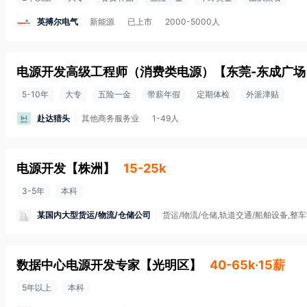
英搏尔电气
新能源
已上市
2000-5000人
电源开发高级工程师（消费类电源）
【
东莞-东成广场
5-10年
大专
五险一金
带薪年假
定期体检
外派津贴
赴达猎头
其他商务服务业
1-49人
电源开发
【
株洲
】
15-25k
3-5年
本科
某国内大型货运/物流/仓储公司
货运/物流/仓储,轨道交通/船舶设备,整
数据中心电源开发专家
【
光明区
】
40-65k·15薪
5年以上
本科