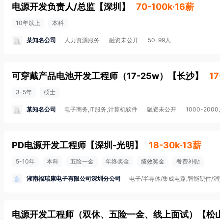
电源开发负责人/总监
【
深圳
】
70-100k·16薪
10年以上
本科
某知名公司
人力资源服务
融资未公开
50-99人
可穿戴产品电池开发工程师（17-25w）
【
长沙
】
17
3-5年
硕士
某知名公司
电子商务,IT服务,计算机软件
融资未公开
1000-200
PD电源开发工程师
【
深圳-光明
】
18-30k·13薪
5-10年
本科
五险一金
年终奖金
绩效奖金
餐费补贴
湖南福瑞康电子有限公司深圳分公司
电子/半导体/集成电路,智能硬件/
电源开发工程师（双休、五险一金、线上面试）
【
松