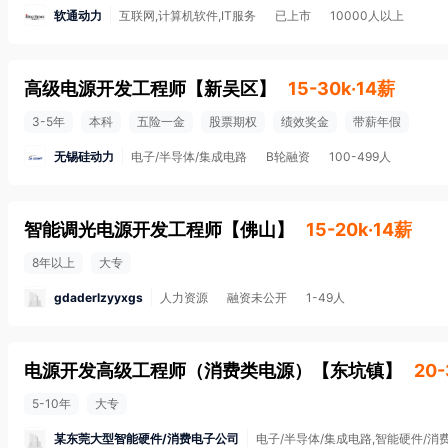
软通动力
互联网,计算机软件,IT服务
已上市
10000人以上
高级电源开发工程师
【
新吴区
】
15-30k·14薪
3-5年
本科
五险一金
股票期权
绩效奖金
带薪年假
无锡硅动力
电子/半导体/集成电路
B轮融资
100-499人
智能调光电源开发工程师
【
佛山
】
15-20k·14薪
8年以上
大专
gdaderlzyyxgs
人力资源
融资未公开
1-49人
电源开发高级工程师（消费类电源）
【
东坑镇
】
20-
5-10年
大专
某东莞大型智能硬件/消费电子公司
电子/半导体/集成电路,智能硬件/消