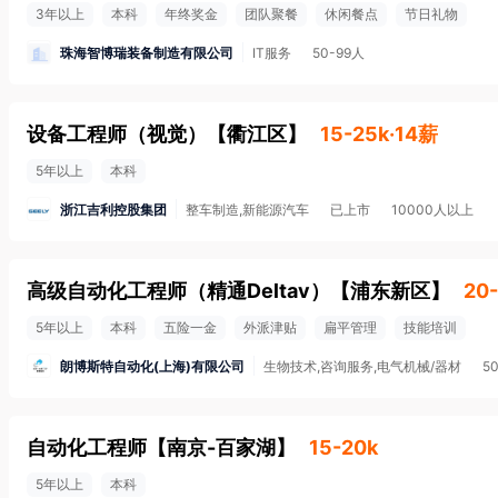
3年以上
本科
年终奖金
团队聚餐
休闲餐点
节日礼物
珠海智博瑞装备制造有限公司
IT服务
50-99人
设备工程师（视觉）
【
衢江区
】
15-25k·14薪
5年以上
本科
浙江吉利控股集团
整车制造,新能源汽车
已上市
10000人以上
高级自动化工程师（精通Deltav）
【
浦东新区
】
20
5年以上
本科
五险一金
外派津贴
扁平管理
技能培训
朗博斯特自动化(上海)有限公司
生物技术,咨询服务,电气机械/器材
5
自动化工程师
【
南京-百家湖
】
15-20k
5年以上
本科