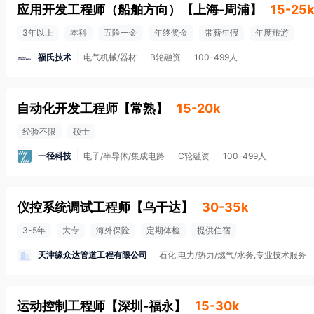
应用开发工程师（船舶方向）
【
上海-周浦
】
15-25k
3年以上
本科
五险一金
年终奖金
带薪年假
年度旅游
福氏技术
电气机械/器材
B轮融资
100-499人
自动化开发工程师
【
常熟
】
15-20k
经验不限
硕士
一径科技
电子/半导体/集成电路
C轮融资
100-499人
仪控系统调试工程师
【
乌干达
】
30-35k
3-5年
大专
海外保险
定期体检
提供住宿
天津缘众达管道工程有限公司
石化,电力/热力/燃气/水务,专业技术服务
运动控制工程师
【
深圳-福永
】
15-30k