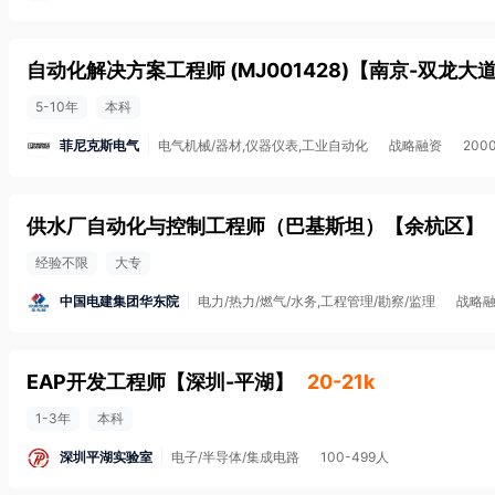
自动化解决方案工程师 (MJ001428)
【
南京-双龙大
5-10年
本科
菲尼克斯电气
电气机械/器材,仪器仪表,工业自动化
战略融资
200
供水厂自动化与控制工程师（巴基斯坦）
【
余杭区
】
经验不限
大专
中国电建集团华东院
电力/热力/燃气/水务,工程管理/勘察/监理
战略
EAP开发工程师
【
深圳-平湖
】
20-21k
1-3年
本科
深圳平湖实验室
电子/半导体/集成电路
100-499人