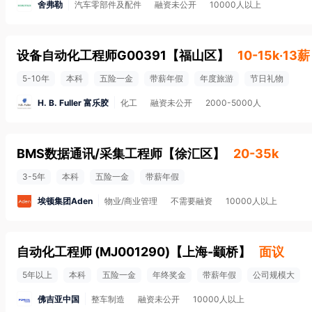
舍弗勒
汽车零部件及配件
融资未公开
10000人以上
设备自动化工程师G00391
【
福山区
】
10-15k·13薪
5-10年
本科
五险一金
带薪年假
年度旅游
节日礼物
H. B. Fuller 富乐胶
化工
融资未公开
2000-5000人
BMS数据通讯/采集工程师
【
徐汇区
】
20-35k
3-5年
本科
五险一金
带薪年假
埃顿集团Aden
物业/商业管理
不需要融资
10000人以上
自动化工程师 (MJ001290)
【
上海-颛桥
】
面议
5年以上
本科
五险一金
年终奖金
带薪年假
公司规模大
佛吉亚中国
整车制造
融资未公开
10000人以上