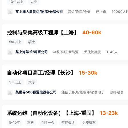
10年以上
大专
某上海大型货运/物流/仓储公司
货运/物流/仓储
已上市
10000人
控制与采集高级工程师
【
上海
】
40-60k
5年以上
硕士
某上海学术/科研公司
学术/科研,新能源
天使轮融资
1-49人
自动化项目高工/经理
【
长沙
】
15-30k
5年以上
大专
某世界500强通信设备公司
通信设备,智能硬件/消费电子
战略融资
系统运维（自动化设备）
【
上海-重固
】
13-23k
5-10年
本科
五险一金
年终奖金
免费班车