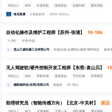
5年以上
本科
年底双薪
绩效奖金
交通补助
通讯津贴
海克斯康
计算机软件
2000-5000人
自动化操作及维护工程师
【
苏州-张浦
】
16-18k
1-3年
中专/中技
昆山乙盛机械工业有限公司
机械/设备,金属制品,橡胶/塑料制品
融资
无人驾驶软/硬件控制开发工程师
【
东莞-袁山贝
】
1
5年以上
本科
带薪年假
绩效奖金
节日礼物
管理规范
德朗福科技(东莞)有限公司
新能源
50-99人
助理研究员（智能传感方向）
【
北京-中关村
】
面议
3年以上
硕士
定期体检
五险一金
团队聚餐
通讯津贴