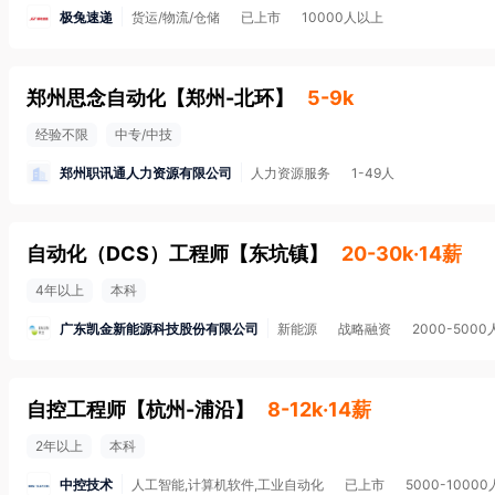
极兔速递
货运/物流/仓储
已上市
10000人以上
郑州思念自动化
【
郑州-北环
】
5-9k
经验不限
中专/中技
郑州职讯通人力资源有限公司
人力资源服务
1-49人
自动化（DCS）工程师
【
东坑镇
】
20-30k·14薪
4年以上
本科
广东凯金新能源科技股份有限公司
新能源
战略融资
2000-5000
自控工程师
【
杭州-浦沿
】
8-12k·14薪
2年以上
本科
中控技术
人工智能,计算机软件,工业自动化
已上市
5000-10000