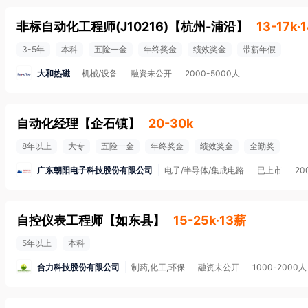
非标自动化工程师(J10216)
【
杭州-浦沿
】
13-17k·
3-5年
本科
五险一金
年终奖金
绩效奖金
带薪年假
大和热磁
机械/设备
融资未公开
2000-5000人
自动化经理
【
企石镇
】
20-30k
8年以上
大专
五险一金
年终奖金
绩效奖金
全勤奖
广东朝阳电子科技股份有限公司
电子/半导体/集成电路
已上市
20
自控仪表工程师
【
如东县
】
15-25k·13薪
5年以上
本科
合力科技股份有限公司
制药,化工,环保
融资未公开
1000-2000人