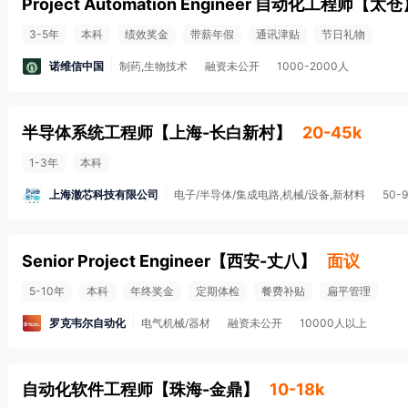
Project Automation Engineer 自动化工程师
【
太仓
3-5年
本科
绩效奖金
带薪年假
通讯津贴
节日礼物
诺维信中国
制药,生物技术
融资未公开
1000-2000人
半导体系统工程师
【
上海-长白新村
】
20-45k
1-3年
本科
上海澈芯科技有限公司
电子/半导体/集成电路,机械/设备,新材料
50-
Senior Project Engineer
【
西安-丈八
】
面议
5-10年
本科
年终奖金
定期体检
餐费补贴
扁平管理
罗克韦尔自动化
电气机械/器材
融资未公开
10000人以上
自动化软件工程师
【
珠海-金鼎
】
10-18k