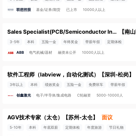
联想控股
基金/证券/期货
已上市
10000人以上
Sales Specialist(PCB/Semiconductor Industry)
【
南山
3-5年
本科
五险一金
年终奖金
带薪年假
定期体检
ABB
电气机械/器材
融资未公开
10000人以上
软件工程师（labview，自动化测试）
【
深圳-松岗
】
3年以上
本科
绩效奖金
五险一金
免费班车
带薪年假
创鑫激光
电子/半导体/集成电路
C轮融资
5000-10000人
AGV技术专家（太仓）
【
苏州-太仓
】
面议
5-10年
本科
年底双薪
定期体检
年度旅游
节日礼物