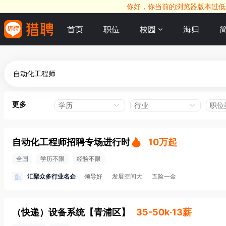
你好，你当前的浏览器版本过低，
首页
职位
校园
海归
更多
学历
行业
职位
自动化工程师招聘专场进行时
10万起
全国
学历不限
经验不限
汇聚众多行业名企
领导好
发展空间大
五险一金
（快递）设备系统
【
青浦区
】
35-50k·13薪