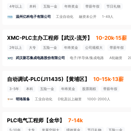
4年以上
本科
五险一金
年终奖金
带薪年假
节日礼物
温州亿科电子有限公司
工业自动化
融资未公开
1-49人
XMC-PLC主办工程师
【
武汉-流芳
】
10-20k·15薪
2年以上
大专
五险一金
年终奖金
公司规模大
带薪年假
武汉新芯集成电路股份有限公司
电子/半导体/集成电路
A轮融资
2
自动调试-PLC(J11435)
【
黄埔区
】
10-15k·13薪
3-5年
本科
五险一金
年终奖金
股票期权
带薪年假
明珞装备
工业自动化
D轮及以上融资
1000-2000人
PLC电气工程师
【
金华
】
7-14k
5-10年
大专
发展空间大
绩效奖金
节日礼物
五险一金