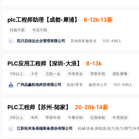
plc工程师助理
【
成都-犀浦
】
8-12k·13薪
经验不限
学历不限
四川启信达企业管理有限公司
其他商务服务业
100-499人
PLC应用工程师
【
深圳-大浪
】
8-13k
2年以上
大专
五险一金
年终奖金
带薪年假
团队聚餐
广州品鑫机电科技有限公司
批发/零售
融资未公开
100-499人
PLC工程师
【
苏州-陆家
】
20-28k·14薪
5年以上
本科
带薪年假
午餐补助
定期体检
年度旅游
江苏拓米洛高端装备股份有限公司
机械/设备,新能源,电力/热力/燃气/水