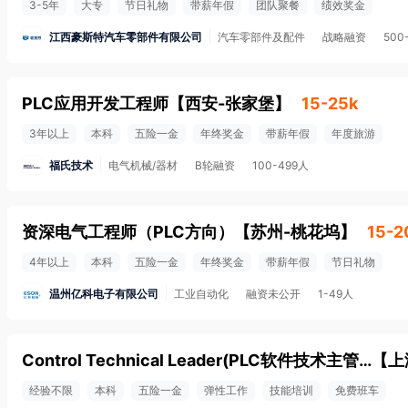
3-5年
大专
节日礼物
带薪年假
团队聚餐
绩效奖金
江西豪斯特汽车零部件有限公司
汽车零部件及配件
战略融资
500
PLC应用开发工程师
【
西安-张家堡
】
15-25k
3年以上
本科
五险一金
年终奖金
带薪年假
年度旅游
福氏技术
电气机械/器材
B轮融资
100-499人
资深电气工程师（PLC方向）
【
苏州-桃花坞
】
15-2
4年以上
本科
五险一金
年终奖金
带薪年假
节日礼物
温州亿科电子有限公司
工业自动化
融资未公开
1-49人
Control Technical Leader(PLC软件技术主管） (MJ000208)
【
上
经验不限
本科
五险一金
弹性工作
技能培训
免费班车