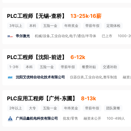
PLC工程师
【
无锡-查桥
】
13-25k·16薪
3年以上
本科
五险一金
年终奖金
带薪年假
定期体检
帝尔激光
机械/设备,工业自动化,电子/通信/半导体
已上市
1000-
PLC工程师
【
沈阳-前进
】
6-12k
1-3年
本科
五险一金
带薪年假
餐费补贴
交通补助
沈阳艾优特自动化技术有限公司
仪器仪表,工业自动化,整车制造
融资
PLC应用工程师
【
广州-东圃
】
8-13k
2年以上
大专
五险一金
年终奖金
带薪年假
团队聚餐
广州品鑫机电科技有限公司
批发/零售
融资未公开
100-499人