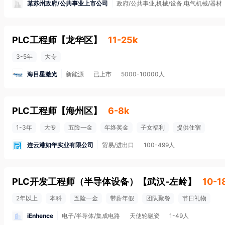
某苏州政府/公共事业上市公司
政府/公共事业,机械/设备,电气机械/器材
PLC工程师
【
龙华区
】
11-25k
3-5年
大专
海目星激光
新能源
已上市
5000-10000人
PLC工程师
【
海州区
】
6-8k
1-3年
大专
五险一金
年终奖金
子女福利
提供住宿
连云港如年实业有限公司
贸易/进出口
100-499人
PLC开发工程师（半导体设备）
【
武汉-左岭
】
10-1
2年以上
本科
五险一金
带薪年假
团队聚餐
节日礼物
iEnhence
电子/半导体/集成电路
天使轮融资
1-49人