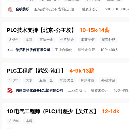
金梭纺织
服装/纺织/皮革,贸易/进出口
融资未公开
5000-10000
PLC技术支持
【
北京-公主坟
】
10-15k·14薪
3-5年
本科
五险一金
年终奖金
带薪年假
餐费补贴
傲拓科技股份有限公司
工业自动化
融资未公开
100-499人
PLC工程师
【
武汉-沌口
】
4-9k·13薪
1-3年
大专
五险一金
年终奖金
带薪年假
外派津贴
贝姆自动化设备(昆山)有限公司
工业自动化
融资未公开
100-49
10 电气工程师（PLC)出差少
【
吴江区
】
12-14k
3-5年
本科