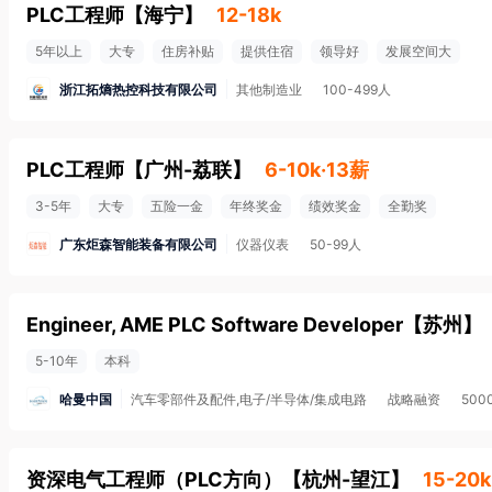
PLC工程师
【
海宁
】
12-18k
5年以上
大专
住房补贴
提供住宿
领导好
发展空间大
浙江拓熵热控科技有限公司
其他制造业
100-499人
PLC工程师
【
广州-荔联
】
6-10k·13薪
3-5年
大专
五险一金
年终奖金
绩效奖金
全勤奖
广东炬森智能装备有限公司
仪器仪表
50-99人
Engineer, AME PLC Software Developer
【
苏州
】
5-10年
本科
哈曼中国
汽车零部件及配件,电子/半导体/集成电路
战略融资
500
资深电气工程师（PLC方向）
【
杭州-望江
】
15-20