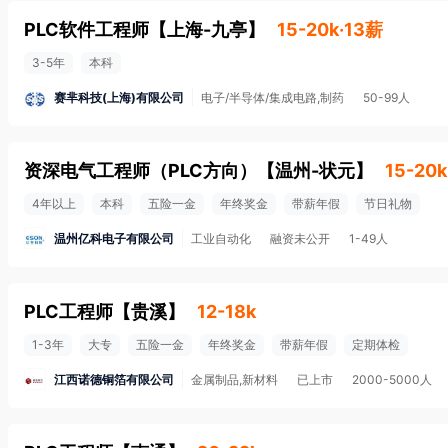
PLC软件工程师
【
上海-九亭
】
15-20k·13薪
3-5年
本科
赛芈科技(上海)有限公司
电子/半导体/集成电路,制药
50-99人
资深电气工程师（PLC方向）
【
温州-状元
】
15-20k
4年以上
本科
五险一金
年终奖金
带薪年假
节日礼物
温州亿科电子有限公司
工业自动化
融资未公开
1-49人
PLC工程师
【
贵溪
】
12-18k
1-3年
大专
五险一金
年终奖金
带薪年假
定期体检
江西诺德铜箔有限公司
金属制品,新材料
已上市
2000-5000人