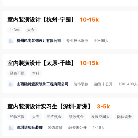
室内装潢设计
【
杭州-宁围
】
10-15k
1-3年
大专
杭州邑尚装饰设计有限公司
专业技术服务
50-99人
室内装潢设计
【
太原-千峰
】
10-15k
经验不限
本科
山西独特壹家装饰工程有限公司
装饰装修
融资未公开
100-499人
室内装潢设计实习生
【
深圳-新洲
】
3-5k
经验不限
大专
年终奖金
绩效奖金
发展空间大
岗位晋升
深圳诺贝旺装饰
装饰装修
融资未公开
1-49人