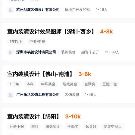
杭州品鑫装饰设计有限公司
房地产开发经营
1-49人
室内装潢设计效果图师
【
深圳-西乡
】
4-8k
1年以下
中专/中技
深圳市祺德设计有限公司
装饰装修
融资未公开
50-99人
室内装潢设计
【
佛山-南浦
】
3-6k
1-3年
本科
年终奖金
绩效奖金
全勤奖
五险一金
广州乐活装饰工程有限公司
装饰装修
1-49人
室内装潢设计
【
绵阳
】
3-10k
经验不限
本科
绩效奖金
全勤奖
领导好
发展空间大