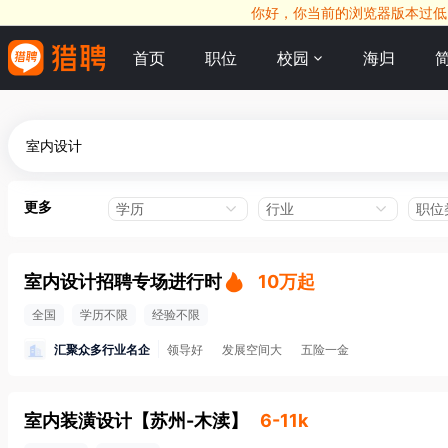
你好，你当前的浏览器版本过低，
首页
职位
校园
海归
更多
学历
行业
职位
室内设计招聘专场进行时
10万起
全国
学历不限
经验不限
汇聚众多行业名企
领导好
发展空间大
五险一金
室内装潢设计
【
苏州-木渎
】
6-11k