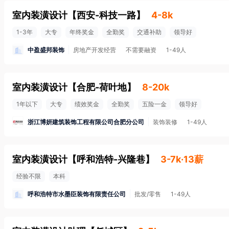
室内装潢设计
【
西安-科技一路
】
4-8k
1-3年
大专
年终奖金
全勤奖
交通补助
领导好
中盈盛邦装饰
房地产开发经营
不需要融资
1-49人
室内装潢设计
【
合肥-荷叶地
】
8-20k
1年以下
大专
绩效奖金
全勤奖
五险一金
领导好
浙江博妍建筑装饰工程有限公司合肥分公司
装饰装修
1-49人
室内装潢设计
【
呼和浩特-兴隆巷
】
3-7k·13薪
经验不限
本科
呼和浩特市水墨臣装饰有限责任公司
批发/零售
1-49人