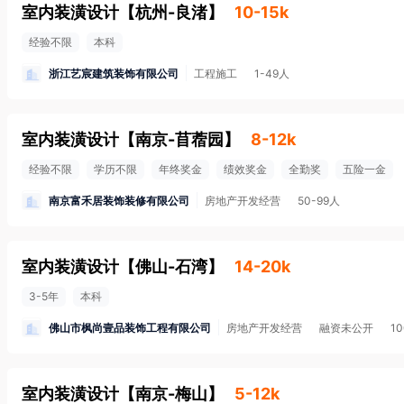
室内装潢设计
【
杭州-良渚
】
10-15k
经验不限
本科
浙江艺宸建筑装饰有限公司
工程施工
1-49人
室内装潢设计
【
南京-苜蓿园
】
8-12k
经验不限
学历不限
年终奖金
绩效奖金
全勤奖
五险一金
南京富禾居装饰装修有限公司
房地产开发经营
50-99人
室内装潢设计
【
佛山-石湾
】
14-20k
3-5年
本科
佛山市枫尚壹品装饰工程有限公司
房地产开发经营
融资未公开
1
室内装潢设计
【
南京-梅山
】
5-12k