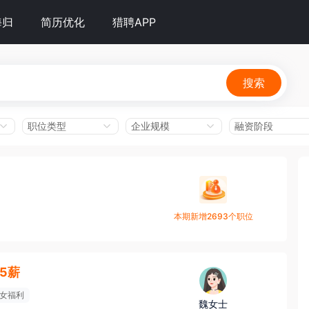
海归
简历优化
猎聘APP
搜索
职位类型
企业规模
融资阶段
本期新增2693个职位
15薪
女福利
魏女士