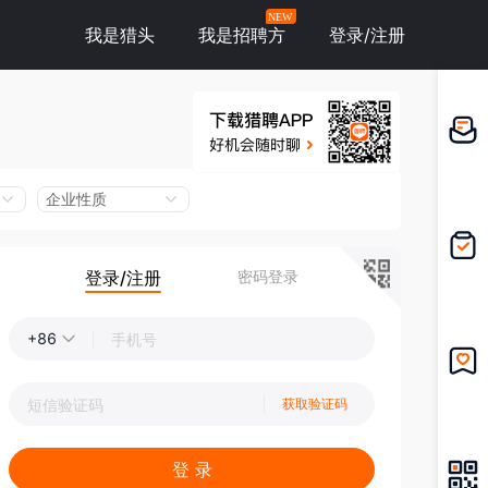
NEW
我是猎头
我是招聘方
登录/注册
邀请应
聘
企业性质
登录/注册
密码登录
我的投
递
+86
我的收
获取验证码
藏
登 录