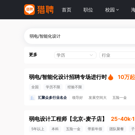
首页
职位
校园
更多
学历
行业
弱电/智能化设计招聘专场进行时
10万起
全国
学历不限
经验不限
汇聚众多行业名企
领导好
发展空间大
五险一金
弱电设计工程师
【
北京-麦子店
】
25-40k·
5年以上
本科
五险一金
带薪年假
团队聚餐
子