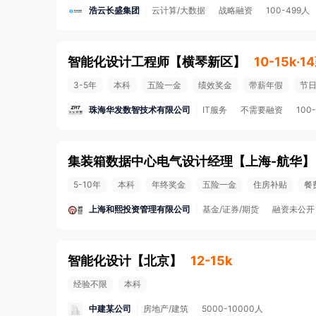
浩云长盛集团
云计算/大数据
战略融资
100-499人
智能化设计工程师
【
横琴新区
】
10-15k·1
3-5年
本科
五险一金
绩效奖金
带薪年假
节
珠海华发数智技术有限公司
IT服务
不需要融资
100
集装箱数据中心电气设计经理
【
上海-航华
】
5-10年
本科
年终奖金
五险一金
住房补贴
餐
上海和熙投资管理有限公司
基金/证券/期货
融资未公开
智能化设计
【
北京
】
12-15k
经验不限
本科
中建某公司
房地产/建筑
5000-10000人