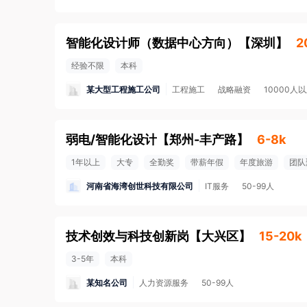
智能化设计师（数据中心方向）
【
深圳
】
2
经验不限
本科
某大型工程施工公司
工程施工
战略融资
10000人
弱电/智能化设计
【
郑州-丰产路
】
6-8k
1年以上
大专
全勤奖
带薪年假
年度旅游
团队
河南省海湾创世科技有限公司
IT服务
50-99人
技术创效与科技创新岗
【
大兴区
】
15-20k
3-5年
本科
某知名公司
人力资源服务
50-99人