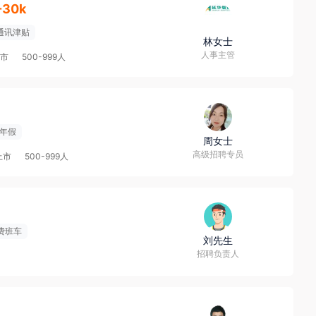
-30k
通讯津贴
林女士
人事主管
市
500-999人
年假
周女士
高级招聘专员
上市
500-999人
费班车
刘先生
招聘负责人