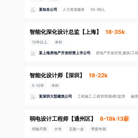
某知名公司
人力资源服务
50-99人
智能化深化设计总监
【
上海
】
18-35k
10年以上
本科
某上海房地产开发经营上市公司
房地产开发经营,建筑/工
智能化设计师
【
深圳
】
18-22k
5-10年
本科
某深圳大型建筑公司
工程施工,工程管理/勘察/监理
融
弱电设计工程师
【
通州区
】
8-18k·13薪
经验不限
大专
五险一金
带薪年假