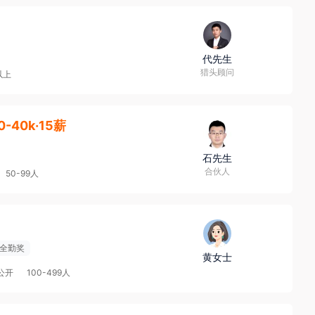
代先生
猎头顾问
以上
0-40k·15薪
石先生
合伙人
50-99人
全勤奖
黄女士
公开
100-499人