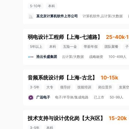
5-10年
本科
某北京计算机软件上市公司
计算机软件,云计算/大数据
弱电设计工程师
【
上海-七浦路
】
25-40k·
5年以上
本科
五险一金
带薪年假
团队聚餐
子
浩云长盛集团
云计算/大数据
战略融资
100-499人
音频系统设计师
【
上海-古北
】
10-15k
3-5年
大专
领导好
技能培训
岗位晋升
发展
广远电子
电子/半导体/集成电路
已上市
50-99人
技术支持与设计优化岗
【
大兴区
】
15-20k
3-5年
本科