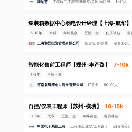
瑞纳慧
工程施工,工程管理/勘察/监理,物联网
1-49人
集装箱数据中心弱电设计经理
【
上海-航华
】
5-10年
本科
年终奖金
五险一金
住房补贴
餐
上海和熙投资管理有限公司
基金/证券/期货
融资未公开
智能化售前工程师
【
郑州-丰产路
】
7-10k
1-3年
学历不限
河南省海湾创世科技有限公司
IT服务
50-99人
自控/仪表工程师
【
苏州-横塘
】
10-15k
3-5年
大专
五险一金
年终奖金
餐费补贴
中国电子系统工程
工程施工,建筑/工程设计
融资未公开