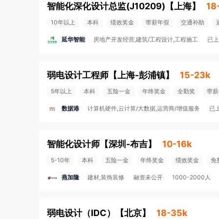
智能化深化设计总监(J10209)
【
上海
】
18
10年以上
本科
绩效奖金
带薪年假
交通补助
延华智能
房地产开发经营,建筑/工程设计,工程施工
已上
弱电设计工程师
【
上海-彭浦镇
】
15-23k
5年以上
本科
五险一金
年终奖金
全勤奖
带薪
数据港
计算机硬件,云计算/大数据,运营商/增值服务
已
智能化设计师
【
深圳-布吉
】
10-16k
5-10年
本科
五险一金
年终奖金
绩效奖金
免
燕加隆
建材,装饰装修
融资未公开
1000-2000人
弱电设计（IDC）
【
北京
】
18-35k