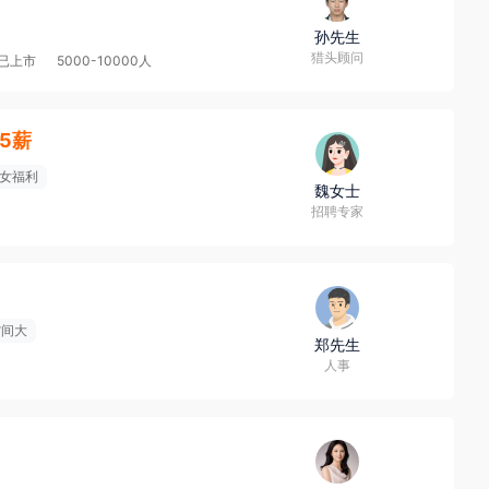
孙先生
猎头顾问
已上市
5000-10000人
15薪
女福利
魏女士
招聘专家
空间大
郑先生
人事