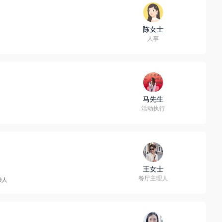
陈女士
人事
马先生
活动执行
王女士
餐厅主理人
9人