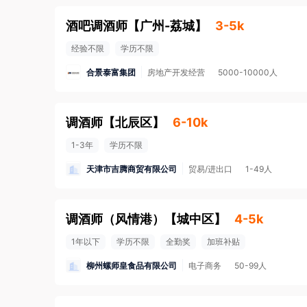
酒吧调酒师
【
广州-荔城
】
3-5k
经验不限
学历不限
合景泰富集团
房地产开发经营
5000-10000人
调酒师
【
北辰区
】
6-10k
1-3年
学历不限
天津市吉腾商贸有限公司
贸易/进出口
1-49人
调酒师（风情港）
【
城中区
】
4-5k
1年以下
学历不限
全勤奖
加班补贴
柳州螺师皇食品有限公司
电子商务
50-99人