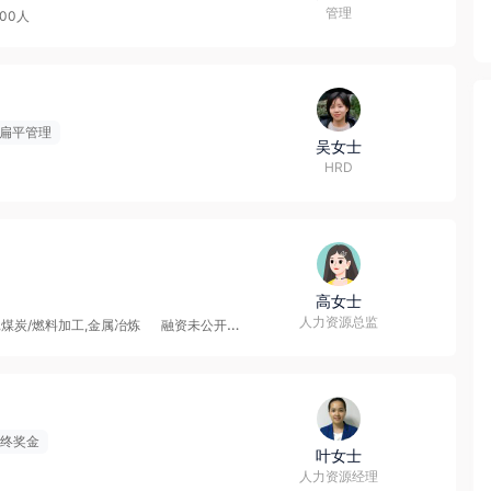
管理
000人
扁平管理
吴女士
HRD
高女士
人力资源总监
,煤炭/燃料加工,金属冶炼
融资未公开
5000-10000人
终奖金
叶女士
人力资源经理