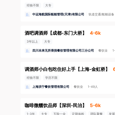
经验不限
大专
中运海航国际船舶管理(天津)有限公司
轨道交通/船舶设备
酒吧调酒师
【
成都-东门大桥
】
4-6k
3年以上
大专
四川未来无所畏惧餐饮管理有限公司三分公司
餐饮业
1
调酒师小白包吃住好上手
【
上海-金虹桥
】
经验不限
学历不限
上海洪宁餐饮管理有限公司
餐饮业
1-49人
咖啡微醺饮品师
【
深圳-民治
】
5-6k
1-3年
大专
五险一金
定期体检
团队聚餐
发展