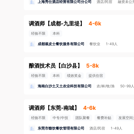
上海秀仕酒店经营有限公司分公司
酒店/民宿
融资未公
调酒师
【
成都-九里堤
】
4-6k
经验不限
本科
成都顽皮士餐饮服务有限公司
餐饮业
1-49人
酿酒技术员
【
白沙县
】
5-8k
经验不限
本科
绩效奖金
提供住宿
海南白沙土又土农业科技有限公司
农/林/牧/渔
50-99
调酒师
【
东莞-南城
】
4-6k
经验不限
中专/中技
团队聚餐
餐费补贴
发展空间
东莞市馥饮餐饮管理有限公司
酒店/民宿
1-49人