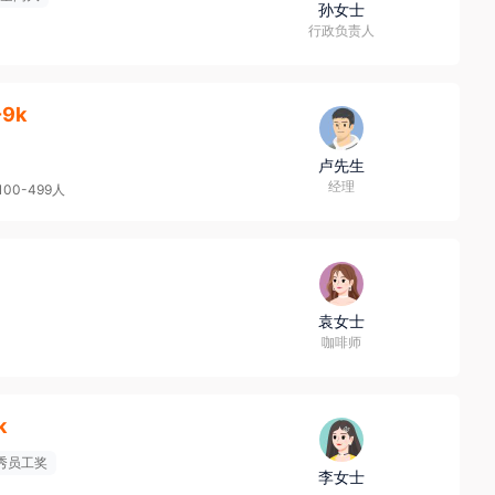
孙女士
行政负责人
-9k
卢先生
经理
100-499人
袁女士
咖啡师
k
秀员工奖
李女士