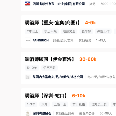
四川省彭州市宝山企业(集团)有限公司
旅游
5000-10
调酒师
【
重庆-宜奥(商圈)
】
4-9k
2年以上
学历不限
绩效奖金
领导好
弹性工作
FANNRICH
服装/纺织/皮革
其他融资
1-49人
调酒师顾问
【
伊金霍洛
】
30-60k
5-10年
学历不限
某国内大型电力/热力/燃气/水务公司
电力/热力/燃气/水务
调酒师
【
深圳-蛇口
】
6-10k
1-3年
大专
五险一金
节日礼物
优秀员工奖
年
深圳湾游艇会
其他生活服务
融资未公开
50-99人