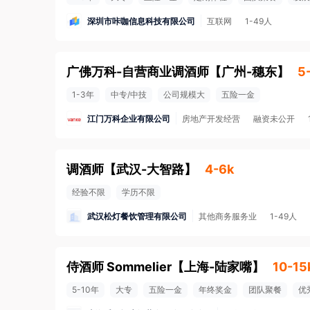
深圳市咔咖信息科技有限公司
互联网
1-49人
广佛万科-自营商业调酒师
【
广州-穗东
】
5
1-3年
中专/中技
公司规模大
五险一金
江门万科企业有限公司
房地产开发经营
融资未公开
调酒师
【
武汉-大智路
】
4-6k
经验不限
学历不限
武汉松灯餐饮管理有限公司
其他商务服务业
1-49人
侍酒师 Sommelier
【
上海-陆家嘴
】
10-15
5-10年
大专
五险一金
年终奖金
团队聚餐
优