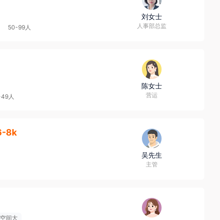
刘女士
人事部总监
50-99人
陈女士
营运
-49人
6-8k
吴先生
主管
空间大