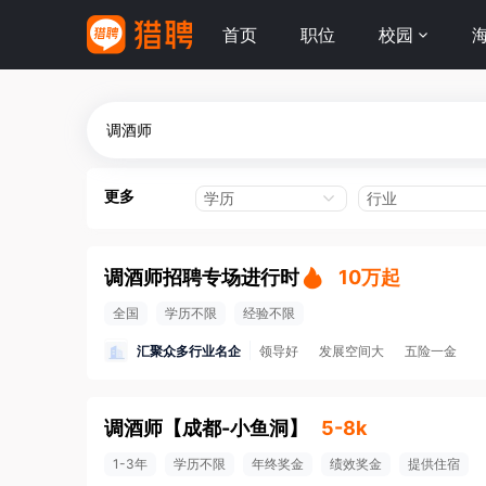
首页
职位
校园
更多
学历
行业
调酒师招聘专场进行时
10万起
全国
学历不限
经验不限
汇聚众多行业名企
领导好
发展空间大
五险一金
调酒师
【
成都-小鱼洞
】
5-8k
1-3年
学历不限
年终奖金
绩效奖金
提供住宿