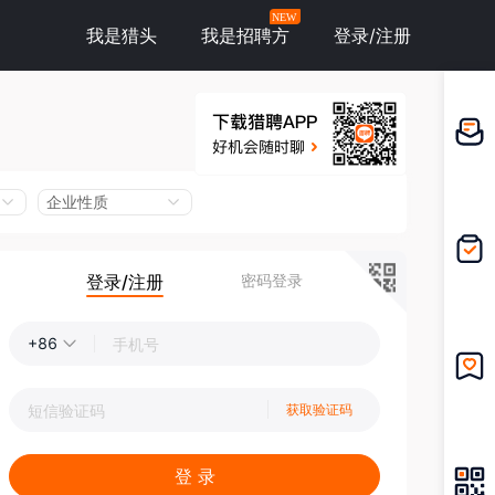
NEW
我是猎头
我是招聘方
登录/注册
邀请应
聘
企业性质
登录/注册
密码登录
我的投
递
+86
我的收
获取验证码
藏
登 录