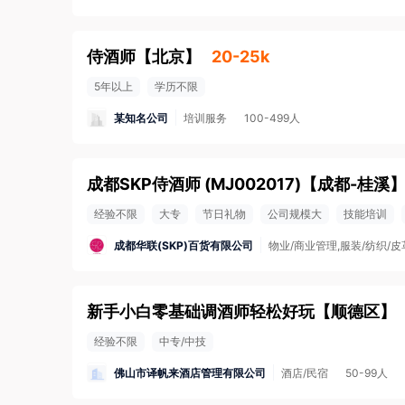
侍酒师
【
北京
】
20-25k
5年以上
学历不限
某知名公司
培训服务
100-499人
成都SKP侍酒师 (MJ002017)
【
成都-桂溪
经验不限
大专
节日礼物
公司规模大
技能培训
成都华联(SKP)百货有限公司
物业/商业管理,服装/纺织/皮
新手小白零基础调酒师轻松好玩
【
顺德区
】
经验不限
中专/中技
佛山市译帆来酒店管理有限公司
酒店/民宿
50-99人