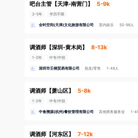
吧台主管
【
天津-南营门
】
5-9k
3-5年
学历不限
全时空间(天津)文化旅游有限公司
室内娱乐
50-99人
调酒师
【
深圳-黄木岗
】
8-13k
1-3年
中专/中技
深圳市壬桐贸易有限公司
批发/零售
1-49人
调酒师
【
萧山区
】
5-8k
1-3年
中专/中技
中食溯源(杭州)餐饮管理有限公司
其他商务服务业
1-4
调酒师
【
河东区
】
7-12k