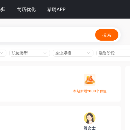
海归
简历优化
猎聘APP
搜索
职位类型
企业规模
融资阶段
本期新增2800个职位
贺女士