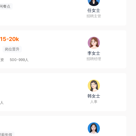
闲餐点
任女士
招聘主管
15-20k
岗位晋升
李女士
招聘经理
融资
500-999人
韩女士
人事
9人
带薪年假