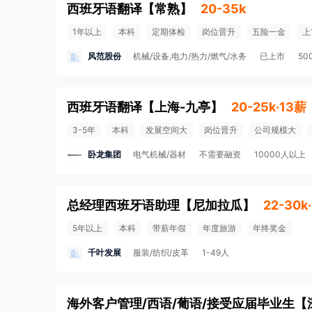
西班牙语翻译
【
常熟
】
20-35k
1年以上
本科
定期体检
岗位晋升
五险一金
上
风范股份
机械/设备,电力/热力/燃气/水务
已上市
50
西班牙语翻译
【
上海-九亭
】
20-25k·13薪
3-5年
本科
发展空间大
岗位晋升
公司规模大
卧龙集团
电气机械/器材
不需要融资
10000人以上
总经理西班牙语助理
【
尼加拉瓜
】
22-30k
5年以上
本科
带薪年假
年度旅游
年终奖金
千叶发展
服装/纺织/皮革
1-49人
海外客户管理/西语/葡语/接受应届毕业生
【