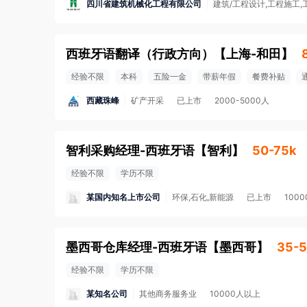
四川省建筑机械化工程有限公司
建筑/工程设计,工程施工,
西班牙语翻译（行政方向）
【
上海-和田
】
经验不限
本科
五险一金
带薪年假
餐费补贴
西藏珠峰
矿产开采
已上市
2000-5000人
智利采购经理-西班牙语
【
智利
】
50-75k
经验不限
学历不限
某国内知名上市公司
环保,石化,新能源
已上市
100
墨西哥仓库经理-西班牙语
【
墨西哥
】
35-5
经验不限
学历不限
某知名公司
其他商务服务业
10000人以上