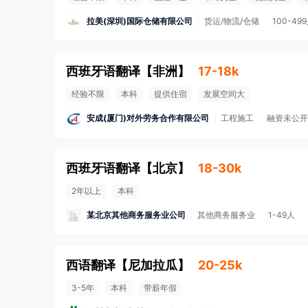
拉美(深圳)国际仓储有限公司
货运/物流/仓储
100-49
西班牙语翻译
【
非洲
】
17-18k
经验不限
本科
提供住宿
发展空间大
安成(厦门)对外劳务合作有限公司
工程施工
融资未公开
西班牙语翻译
【
北京
】
18-30k
2年以上
本科
某北京其他商务服务业公司
其他商务服务业
1-49人
西语翻译
【
尼加拉瓜
】
20-25k
3-5年
本科
带薪年假