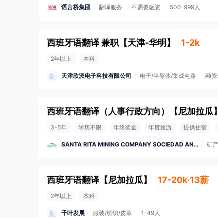
语言桥集团
翻译服务
不需要融资
500-999人
西班牙语翻译 兼职
【
天津-华明
】
1-2k
2年以上
本科
天津欣派电子科技有限公司
电子/半导体/集成电路
融资
西班牙语翻译（人事行政方向）
【
尼加拉瓜
3-5年
学历不限
年终奖金
年度旅游
提供住宿
SANTA RITA MINING COMPANY SOCIEDAD ANONIMA
矿
西班牙语翻译
【
尼加拉瓜
】
17-20k·13薪
2年以上
本科
千叶发展
服装/纺织/皮革
1-49人