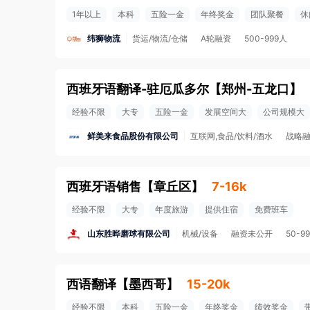
1年以上
本科
五险一金
年终奖金
团队聚餐
休
纬狮物流
货运/物流/仓储
A轮融资
500-999人
西班牙语翻译-驻厄瓜多尔
【
郑州-五龙口
】
经验不限
大专
五险一金
发展空间大
公司规模大
鲜美来食品股份有限公司
互联网,食品/饮料/酒水
战略
西班牙语销售
【
章丘区
】
7-16k
经验不限
大专
年度旅游
提供住宿
免费班车
山东胜晔磨球有限公司
机械/设备
融资未公开
50-9
西语翻译
【
墨西哥
】
15-20k
经验不限
本科
五险一金
年终奖金
绩效奖金