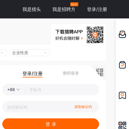
NEW
我是猎头
我是招聘方
登录/注册
邀请应
聘
企业性质
登录/注册
密码登录
我的投
递
+86
我的收
获取验证码
藏
登 录