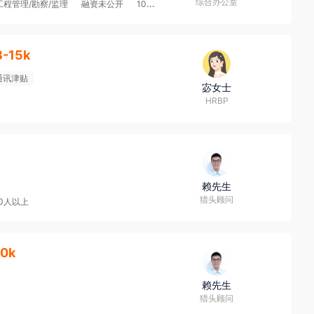
综合办公室
工程管理/勘察/监理
融资未公开
1000-2000人
8-15k
通讯津贴
宓女士
HRBP
赖先生
猎头顾问
00人以上
0k
赖先生
猎头顾问