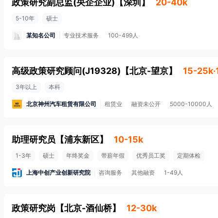
政策研究副总监(央企企业)
【
深圳
】
20-40k
5-10年
硕士
某知名公司
专业技术服务
100-499人
高级政策研究顾问(J19328)
【
北京-望京
】
15-25k
3年以上
本科
北京神州汽车租赁有限公司
租赁业
融资未公开
5000-10000人
助理研究员
【
浦东新区
】
10-15k
1-3年
硕士
年终奖金
带薪年假
优秀员工奖
定期体检
上海中创产业创新研究院
咨询服务
其他融资
1-49人
政策研究岗
【
北京-酒仙桥
】
12-30k