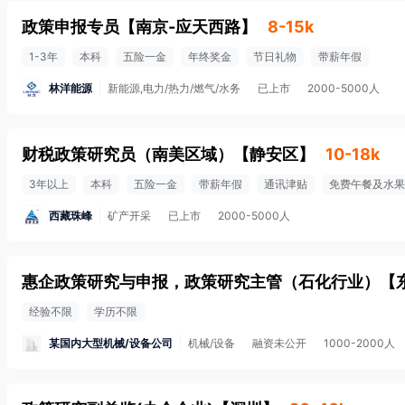
政策申报专员
【
南京-应天西路
】
8-15k
1-3年
本科
五险一金
年终奖金
节日礼物
带薪年假
林洋能源
新能源,电力/热力/燃气/水务
已上市
2000-5000人
财税政策研究员（南美区域）
【
静安区
】
10-18k
3年以上
本科
五险一金
带薪年假
通讯津贴
免费午餐及水果
西藏珠峰
矿产开采
已上市
2000-5000人
惠企政策研究与申报，政策研究主管（石化行业）
【
经验不限
学历不限
某国内大型机械/设备公司
机械/设备
融资未公开
1000-2000人