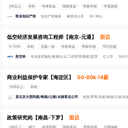
2年以上
本科
年终奖金
绩效奖金
带薪年假
年度旅游
凯东知识产权
知识产权服务
融资未公开
50-99人
低空经济发展咨询工程师
【
南京-元通
】
面议
5-10年
本科
五险一金
年终奖金
带薪年假
节日礼物
苏交科
专业技术服务,检测/认证,工程管理/勘察/监理
已上市
5000
商业利益保护专家
【
海淀区
】
50-80k·14薪
10年以上
本科
某北京大型民航/铁路/公路/水路客运公司
批发/零售,民航/铁路/公路/水
政策研究岗
【
南昌-下罗
】
面议
3年以上
硕士
年底双薪
绩效奖金
带薪年假
定期体检