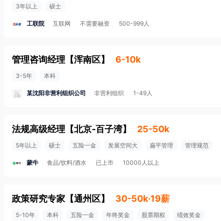
3年以上
硕士
工联院
互联网
不需要融资
500-999人
管理咨询经理
【
浑南区
】
6-10k
3-5年
本科
某沈阳非营利组织公司
非营利组织
1-49人
法规高级经理
【
北京-百子湾
】
25-50k
5年以上
硕士
五险一金
发展空间大
扁平管理
管理规范
蒙牛
食品/饮料/酒水
已上市
10000人以上
政策研究专家
【
通州区
】
30-50k·19薪
5-10年
本科
五险一金
年终奖金
股票期权
绩效奖金