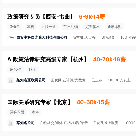
政策研究专员
【
西安-韦曲
】
6-9k·14薪
3-5年
本科
五险一金
节日礼物
定期体检
通讯津贴
西安中科西光航天科技有限公司
航空/航天设备
B轮融资
100-49
AI政策法律研究高级专家
【
杭州
】
40-70k·16薪
5-10年
硕士
某知名互联网公司
互联网,云计算/大数据
已上市
10000人以上
国际关系研究专家
【
北京
】
40-60k·15薪
经验不限
本科
某知名公司
在线社交/媒体,广播/影视/录音
D轮及以上融资
1000