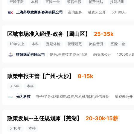
经验不限
本科
五险一金
带薪年假
餐费补贴
技能培训
上海外联发商务咨询有限公司
咨询服务
融资未公开
50-99人
区域市场准入经理-政务
【
蜀山区
】
25-35k
10年以上
本科
定期体检
管理规范
岗位晋升
五险一金
晖致医药有限公司
制药,生物技术,医药流通
融资未公开
10000人
政策申报主管
【
广州-大沙
】
8-15k
3-5年
本科
光为科技
电子/半导体/集成电路,电气机械/器材,通信设备
融资未公开
政策发展--主任规划师
【
芜湖
】
20-30k·15薪
5-10年
本科