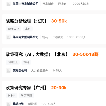
某国内整车制造公司
整车制造
已上市
10000人以上
战略分析经理
【
北京
】
30-50k
10年以上
本科
某国内大型制药公司
制药
B轮融资
1000-2000人
政策研究（AI，大数据）
【
北京
】
30-50k·18薪
5年以上
本科
某知名公司
人力资源服务
1-49人
政策研究专家
【
广州
】
20-30k
1-3年
学历不限
馨远咨询
新能源
100-499人