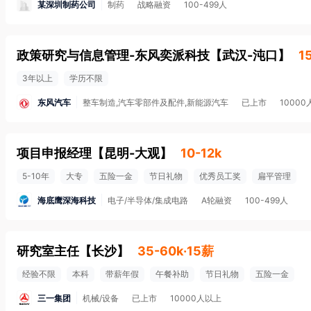
某深圳制药公司
制药
战略融资
100-499人
政策研究与信息管理-东风奕派科技
【
武汉-沌口
】
1
3年以上
学历不限
东风汽车
整车制造,汽车零部件及配件,新能源汽车
已上市
1000
项目申报经理
【
昆明-大观
】
10-12k
5-10年
大专
五险一金
节日礼物
优秀员工奖
扁平管理
海底鹰深海科技
电子/半导体/集成电路
A轮融资
100-499人
研究室主任
【
长沙
】
35-60k·15薪
经验不限
本科
带薪年假
午餐补助
节日礼物
五险一金
三一集团
机械/设备
已上市
10000人以上