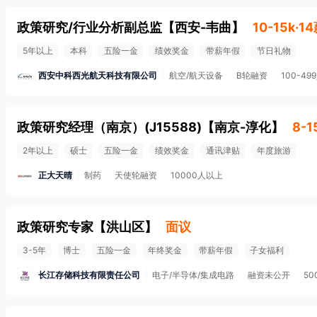
政策研究/行业分析副总监
【
西安-韦曲
】
10-15k·1
5年以上
本科
五险一金
绩效奖金
带薪年假
节日礼物
西安中科西光航天科技有限公司
航空/航天设备
B轮融资
100-49
政策研究经理（南京）(J15588)
【
南京-淳化
】
8-1
2年以上
硕士
五险一金
绩效奖金
通讯津贴
年度旅游
正大天晴
制药
天使轮融资
10000人以上
政策研究专家
【
洪山区
】
面议
3-5年
博士
五险一金
年终奖金
带薪年假
子女福利
长江存储科技有限责任公司
电子/半导体/集成电路
融资未公开
50