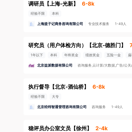
调研员
【
上海-光新
】
6-8k
经验不限
本科
上海提子记商务咨询有限公司
专业技术服务
1-49人
研究员（用户体检方向）
【
北京-德胜门
】
1年以下
本科
年终奖金
绩效奖金
五险一金
扁
北京益派数据有限公司
咨询服务,云计算/大数据,广告/公关
执行督导
【
北京-酒仙桥
】
6-8k
经验不限
大专
北京经纬智通管理咨询有限公司
咨询服务
1-49人
稳评员办公室文员
【
徐州
】
2-4k