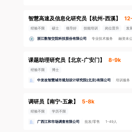
智慧高速及信息化研究员
【
杭州-西溪
】
12
经验不限
硕士
领导好
技能培训
岗位晋升
发
浙江数智交院科技股份有限公司
专业技术服务
融资未
课题助理研究员
【
北京-广安门
】
8-9k
经验不限
博士
中发改智慧城市规划设计研究院(北京)有限公司
培训服务
调研员
【
南宁-五象
】
5-8k
经验不限
学历不限
广西江和市场调查有限公司
批发/零售
1-49人