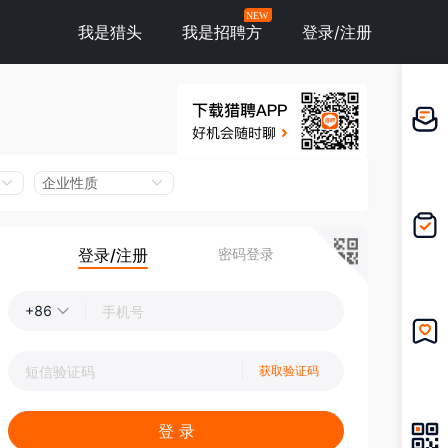
NEW
我是猎头
我是招聘方
登录/注册
邀请应
聘
企业性质
登录/注册
密码登录
我的投
递
+86
我的收
获取验证码
藏
登 录