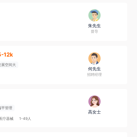
朱先生
督导
5-12k
发展空间大
何先生
招聘经理
扁平管理
高女士
医疗器械
1-49人