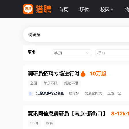
首页
职位
校园
更多
学历
行业
调研员招聘专场进行时
10万起
全国
学历不限
经验不限
汇聚众多行业名企
领导好
发展空间大
五险一金
慧讯网信息调研员
【
南京-新街口
】
8-12k
1-3年
本科