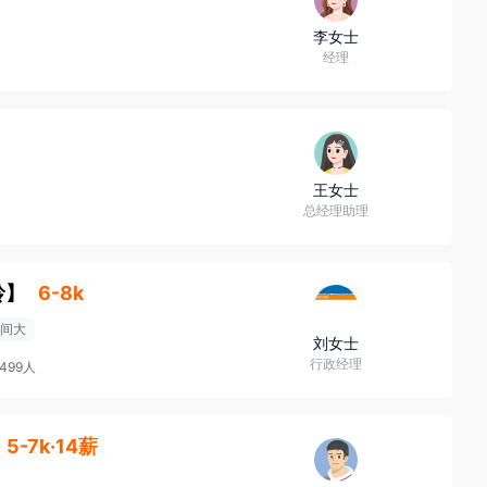
李女士
经理
王女士
总经理助理
岭
】
6-8k
间大
刘女士
行政经理
-499人
5-7k·14薪