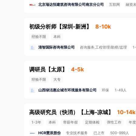
北京瑞达恒建筑咨询有限公司南京分公司
互联网
融资
初级分析师
【
深圳-新洲
】
8-10k
经验不限
本科
清智国际咨询有限公司
咨询服务,工程管理/勘察/监理
1
调研员
【
太原
】
4-5k
经验不限
大专
山西绿洁惠众城市环境服务有限公司
环保
1-49人
高级研究员（快消）
【
上海-凉城
】
10-14
1-3年
本科
带薪年假
定期体检
弹性工作
年度
HCR慧辰股份
专业技术服务
已上市
500-999人