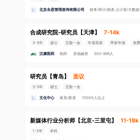
北京永思管理咨询有限公司
财务/审计/税务,云计算/大数据
合成研究院-研究员
【
天津
】
7-14k
3-5年
硕士
五险一金
年底双薪
带薪年假
免
汉康医药
制药
其他融资
500-999人
研究员
【
青岛
】
面议
3-5年
硕士
五险一金
文化中心
家具/家居
10000人以上
新媒体行业分析师
【
北京-三里屯
】
11-18k
1-3年
本科