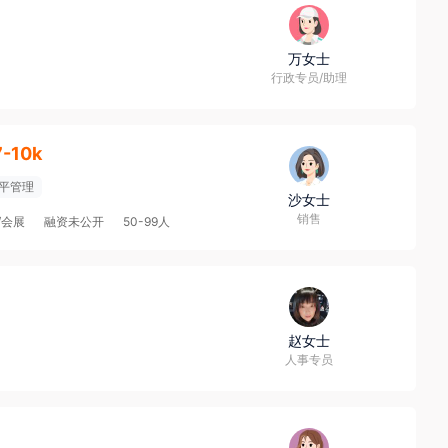
万女士
行政专员/助理
7-10k
平管理
沙女士
销售
/会展
融资未公开
50-99人
赵女士
人事专员