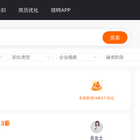
海归
简历优化
猎聘APP
搜索
职位类型
企业规模
融资阶段
本期新增1483个职位
·13薪
吴女士