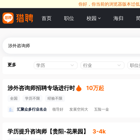
你好，你当前的浏览器版本过低，
首页
职位
校园
海归
更多
学历
行业
职位
涉外咨询师招聘专场进行时
10万起
全国
学历不限
经验不限
汇聚众多行业名企
领导好
发展空间大
五险一金
学历提升咨询师
【
贵阳-花果园
】
3-4k