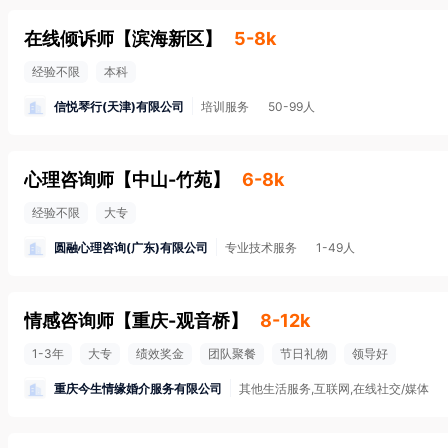
在线倾诉师
【
滨海新区
】
5-8k
经验不限
本科
信悦琴行(天津)有限公司
培训服务
50-99人
心理咨询师
【
中山-竹苑
】
6-8k
经验不限
大专
圆融心理咨询(广东)有限公司
专业技术服务
1-49人
情感咨询师
【
重庆-观音桥
】
8-12k
1-3年
大专
绩效奖金
团队聚餐
节日礼物
领导好
重庆今生情缘婚介服务有限公司
其他生活服务,互联网,在线社交/媒体