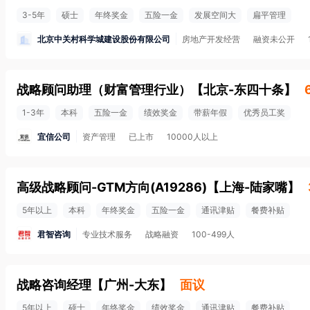
3-5年
硕士
年终奖金
五险一金
发展空间大
扁平管理
北京中关村科学城建设股份有限公司
房地产开发经营
融资未公开
战略顾问助理（财富管理行业）
【
北京-东四十条
】
1-3年
本科
五险一金
绩效奖金
带薪年假
优秀员工奖
宜信公司
资产管理
已上市
10000人以上
高级战略顾问-GTM方向(A19286)
【
上海-陆家嘴
】
5年以上
本科
年终奖金
五险一金
通讯津贴
餐费补贴
君智咨询
专业技术服务
战略融资
100-499人
战略咨询经理
【
广州-大东
】
面议
5年以上
硕士
年终奖金
绩效奖金
通讯津贴
餐费补贴