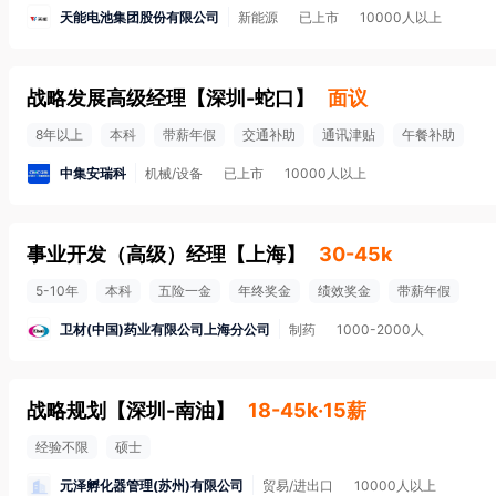
天能电池集团股份有限公司
新能源
已上市
10000人以上
战略发展高级经理
【
深圳-蛇口
】
面议
8年以上
本科
带薪年假
交通补助
通讯津贴
午餐补助
中集安瑞科
机械/设备
已上市
10000人以上
事业开发（高级）经理
【
上海
】
30-45k
5-10年
本科
五险一金
年终奖金
绩效奖金
带薪年假
卫材(中国)药业有限公司上海分公司
制药
1000-2000人
战略规划
【
深圳-南油
】
18-45k·15薪
经验不限
硕士
元泽孵化器管理(苏州)有限公司
贸易/进出口
10000人以上