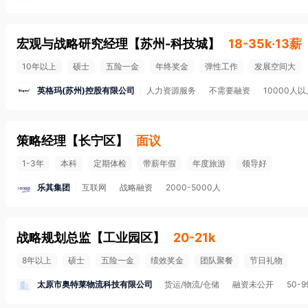
宏观与战略研究经理
【
苏州-科技城
】
18-35k·13薪
10年以上
硕士
五险一金
年终奖金
弹性工作
发展空间大
英格玛(苏州)控股有限公司
人力资源服务
不需要融资
10000人以
策略经理
【
长宁区
】
面议
1-3年
本科
定期体检
带薪年假
年度旅游
领导好
乐其集团
互联网
战略融资
2000-5000人
战略规划总监
【
工业园区
】
20-21k
8年以上
硕士
五险一金
绩效奖金
团队聚餐
节日礼物
太原市奥特莱物流科技有限公司
货运/物流/仓储
融资未公开
50-