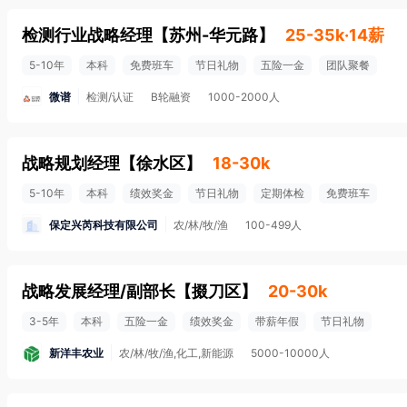
检测行业战略经理
【
苏州-华元路
】
25-35k·14薪
5-10年
本科
免费班车
节日礼物
五险一金
团队聚餐
微谱
检测/认证
B轮融资
1000-2000人
战略规划经理
【
徐水区
】
18-30k
5-10年
本科
绩效奖金
节日礼物
定期体检
免费班车
保定兴芮科技有限公司
农/林/牧/渔
100-499人
战略发展经理/副部长
【
掇刀区
】
20-30k
3-5年
本科
五险一金
绩效奖金
带薪年假
节日礼物
新洋丰农业
农/林/牧/渔,化工,新能源
5000-10000人