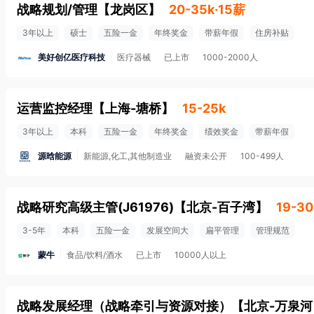
战略规划/管理
【
龙岗区
】
20-35k·15薪
3年以上
硕士
五险一金
年终奖金
带薪年假
住房补贴
美好创亿医疗科技
医疗器械
已上市
1000-2000人
运营监控经理
【
上海-塘桥
】
15-25k
3年以上
本科
五险一金
年终奖金
绩效奖金
带薪年假
源晗能源
新能源,化工,其他制造业
融资未公开
100-499人
战略研究高级主管(J61976)
【
北京-百子湾
】
19-30
3-5年
本科
五险一金
发展空间大
扁平管理
管理规范
蒙牛
食品/饮料/酒水
已上市
10000人以上
战略发展经理（战略牵引与资源对接）
【
北京-万泉河