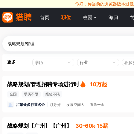
你好，你当前的浏览器版本过低，
首页
职位
校园
海归
更多
学历
行业
职位
战略规划/管理招聘专场进行时
10万起
全国
学历不限
经验不限
汇聚众多行业名企
领导好
发展空间大
五险一金
战略规划【广州】
【
广州
】
30-60k·15薪