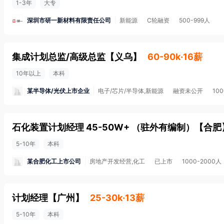
1-3年
大专
深圳市研一新材料有限责任公司
新能源
C轮融资
500-999人
集成计划总监/高级总监
【
义乌
】
60-90k·16薪
10年以上
本科
某半导体/光伏上市企业
电子/芯片/半导体,新能源
融资未公开
10
石化装置计划经理 45-50W+ （驻外有编制）
【
合肥
5-10年
本科
某合肥化工上市公司
房地产开发经营,化工
已上市
1000-2000人
计划经理
【
广州
】
25-30k·13薪
5-10年
本科