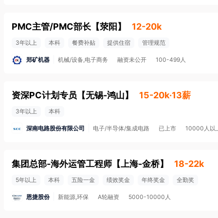
PMC主管/PMC部长
【
荥阳
】
12-20k
3年以上
本科
餐费补贴
提供住宿
管理规范
郑矿机器
机械/设备,电子商务
融资未公开
100-499人
资深PC计划专员
【
无锡-鸿山
】
15-20k·13薪
3年以上
本科
深南电路股份有限公司
电子/半导体/集成电路
已上市
10000人以
集团总部-海外运管工程师
【
上海-金桥
】
18-22k
5年以上
本科
五险一金
绩效奖金
年终奖金
全勤奖
恩捷股份
新能源,环保
A轮融资
5000-10000人