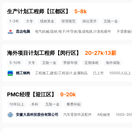
生产计划工程师
【
江都区
】
5-8k
1-3年
大专
绩效奖金
管理规范
岗位晋升
五险一金
昆达电脑
电气机械/器材,电子/半导体/集成电路,计算机硬件
不需要融
海外项目计划工程师
【
闵行区
】
20-27k·13薪
5-10年
大专
五险一金
带薪年假
定期体检
海外保险
精工钢构
工程施工,建筑/工程设计,金属制品
已上市
10000人以上
PMC经理
【
迎江区
】
9-20k
10年以上
本科
五险一金
餐费补贴
安徽大昌科技股份有限公司
汽车零部件及配件
A轮融资
1000-2