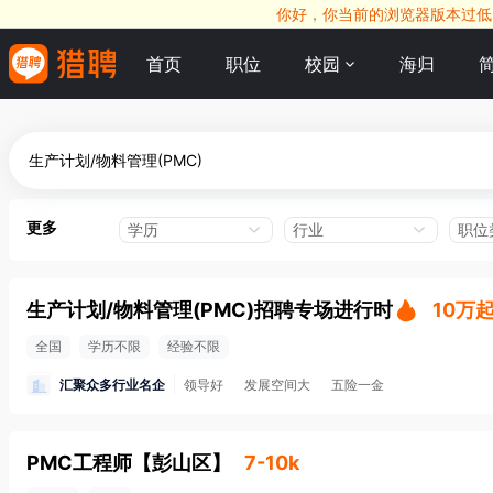
你好，你当前的浏览器版本过低，
首页
职位
校园
海归
更多
学历
行业
职位
生产计划/物料管理(PMC)招聘专场进行时
10万
全国
学历不限
经验不限
汇聚众多行业名企
领导好
发展空间大
五险一金
PMC工程师
【
彭山区
】
7-10k