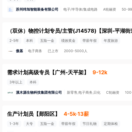
苏州纬旭智能装备有限公司
电子/半导体/集成电路
A轮融资
50-9
（双休）物控计划专员/主管(J14578)
【
深圳-平湖街
2-5年
本科
五险一金
绩效奖金
带薪年假
年度旅游
傲基
电子商务
已上市
2000-5000人
需求计划高级专员
【
广州-天平架
】
9-12k
3年以上
本科
溪木源生物科技集团有限公司
新零售,电子商务,日化
C轮融资
100
生产计划员
【
郧阳区
】
4-5k·13薪
1-3年
大专
五险一金
带薪年假
节日礼物
定期体检