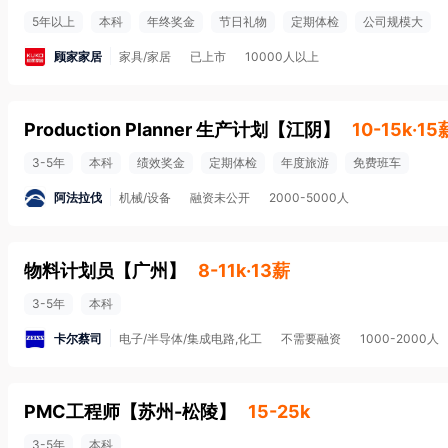
5年以上
本科
年终奖金
节日礼物
定期体检
公司规模大
顾家家居
家具/家居
已上市
10000人以上
Production Planner 生产计划
【
江阴
】
10-15k·15
3-5年
本科
绩效奖金
定期体检
年度旅游
免费班车
阿法拉伐
机械/设备
融资未公开
2000-5000人
物料计划员
【
广州
】
8-11k·13薪
3-5年
本科
卡尔蔡司
电子/半导体/集成电路,化工
不需要融资
1000-2000人
PMC工程师
【
苏州-松陵
】
15-25k
3-5年
本科