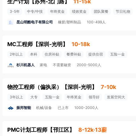
生产计划
【
苏州-北门路
】
11-15k
3-5年
中专/中技
年终奖金
绩效奖金
团队聚餐
节日礼物
昆山明酷电子有限公司
橡胶/塑料制品
100-499人
MC工程师
【
深圳-光明
】
10-18k
2年以上
本科
住房补贴
餐费补贴
提供住宿
五险一金
杉川机器人
家电
不需要融资
2000-5000人
物控工程师（偏执采）
【
深圳-光明
】
7-10k
3年以上
大专
五险一金
年终奖金
领导好
发展空间大
振邦智能
机械/设备
已上市
1000-2000人
PMC计划工程师
【
邗江区
】
8-12k·13薪