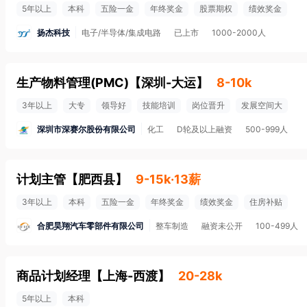
5年以上
本科
五险一金
年终奖金
股票期权
绩效奖金
扬杰科技
电子/半导体/集成电路
已上市
1000-2000人
生产物料管理(PMC)
【
深圳-大运
】
8-10k
3年以上
大专
领导好
技能培训
岗位晋升
发展空间大
深圳市深赛尔股份有限公司
化工
D轮及以上融资
500-999人
计划主管
【
肥西县
】
9-15k·13薪
3年以上
本科
五险一金
年终奖金
绩效奖金
住房补贴
合肥昊翔汽车零部件有限公司
整车制造
融资未公开
100-499人
商品计划经理
【
上海-西渡
】
20-28k
5年以上
本科