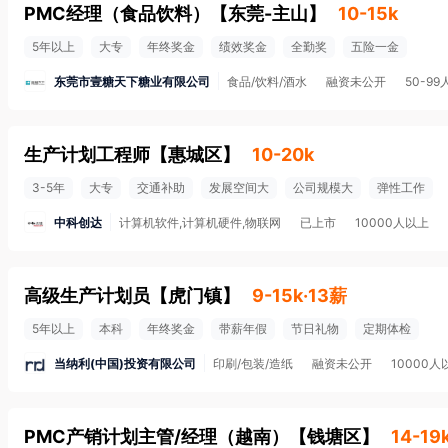
PMC经理（食品饮料）
【
东莞-主山
】
10-15k
5年以上
大专
年终奖金
绩效奖金
全勤奖
五险一金
东莞市壹糖天下糖业有限公司
食品/饮料/酒水
融资未公开
50-99
生产计划工程师
【
惠城区
】
10-20k
3-5年
大专
交通补助
发展空间大
公司规模大
弹性工作
中科创达
计算机软件,计算机硬件,物联网
已上市
10000人以上
高级生产计划员
【
虎门镇
】
9-15k·13薪
5年以上
本科
年终奖金
带薪年假
节日礼物
定期体检
当纳利(中国)投资有限公司
印刷/包装/造纸
融资未公开
10000人
PMC产销计划主管/经理（越南）
【
钱塘区
】
14-19