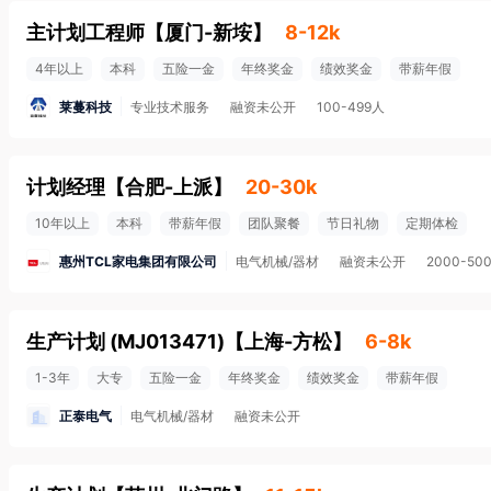
主计划工程师
【
厦门-新垵
】
8-12k
4年以上
本科
五险一金
年终奖金
绩效奖金
带薪年假
莱蔓科技
专业技术服务
融资未公开
100-499人
计划经理
【
合肥-上派
】
20-30k
10年以上
本科
带薪年假
团队聚餐
节日礼物
定期体检
惠州TCL家电集团有限公司
电气机械/器材
融资未公开
2000-50
生产计划 (MJ013471)
【
上海-方松
】
6-8k
1-3年
大专
五险一金
年终奖金
绩效奖金
带薪年假
正泰电气
电气机械/器材
融资未公开