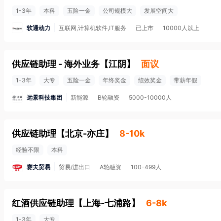
1-3年
本科
五险一金
公司规模大
发展空间大
软通动力
互联网,计算机软件,IT服务
已上市
10000人以上
供应链助理 - 海外业务
【
江阴
】
面议
1-3年
大专
五险一金
年终奖金
绩效奖金
带薪年假
远景科技集团
新能源
B轮融资
5000-10000人
供应链助理
【
北京-亦庄
】
8-10k
经验不限
本科
赛夫贸易
贸易/进出口
A轮融资
100-499人
红酒供应链助理
【
上海-七浦路
】
6-8k
1-3年
大专