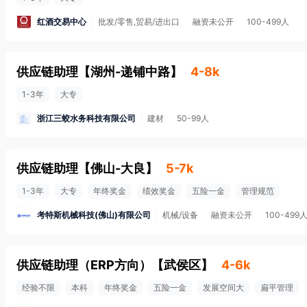
红酒交易中心
批发/零售,贸易/进出口
融资未公开
100-499人
供应链助理
【
湖州-递铺中路
】
4-8k
1-3年
大专
浙江三蛟水务科技有限公司
建材
50-99人
供应链助理
【
佛山-大良
】
5-7k
1-3年
大专
年终奖金
绩效奖金
五险一金
管理规范
考特斯机械科技(佛山)有限公司
机械/设备
融资未公开
100-499
供应链助理（ERP方向）
【
武侯区
】
4-6k
经验不限
本科
年终奖金
五险一金
发展空间大
扁平管理