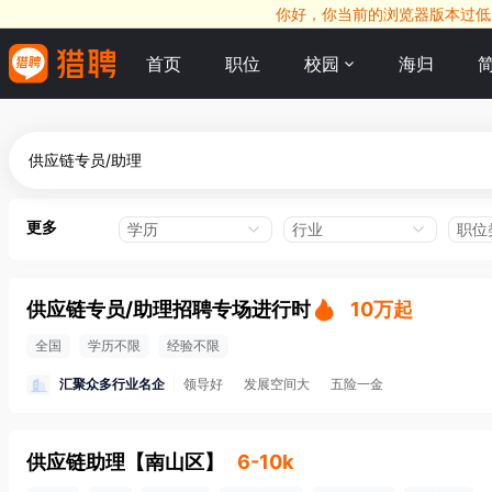
你好，你当前的浏览器版本过低，
首页
职位
校园
海归
更多
学历
行业
职位
供应链专员/助理招聘专场进行时
10万起
全国
学历不限
经验不限
汇聚众多行业名企
领导好
发展空间大
五险一金
供应链助理
【
南山区
】
6-10k