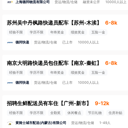
上海德邦物流有限公司
货运/物流/仓储
融资未公开
10000人以上
苏州吴中丹枫路快递员配车
【
苏州-木渎
】
6-8k
经验不限
学历不限
年终奖金
绩效奖金
五险一金
德邦快递
货运/物流/仓储
已上市
10000人以上
南京大明路快递员包住配车
【
南京-秦虹
】
6-8k
经验不限
学历不限
年终奖金
绩效奖金
五险一金
德邦快递
货运/物流/仓储
已上市
10000人以上
招聘生鲜配送员有车住
【
广州-新市
】
9-12k
经验不限
学历不限
全勤奖
休闲餐点
节日礼物
住房补贴
黄骑士城市配送(内蒙古)有限公司
货运/物流/仓储
1-49人