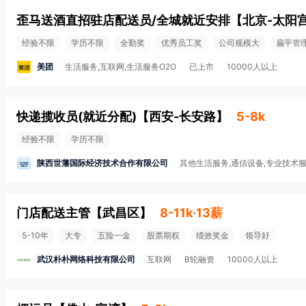
歪马送酒直招驻店配送员/全城就近安排
【
北京-太阳
经验不限
学历不限
全勤奖
优秀员工奖
公司规模大
扁平管
美团
生活服务,互联网,生活服务O2O
已上市
10000人以上
快递揽收员(就近分配)
【
西安-长安路
】
5-8k
经验不限
学历不限
陕西世藩国际经济技术合作有限公司
其他生活服务,通信设备,专业技术
门店配送主管
【
武昌区
】
8-11k·13薪
5-10年
大专
五险一金
股票期权
绩效奖金
领导好
武汉朴朴网络科技有限公司
互联网
B轮融资
10000人以上