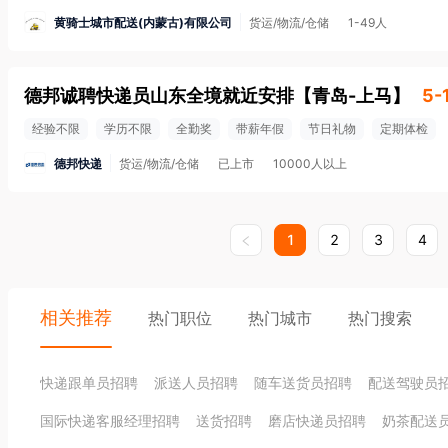
黄骑士城市配送(内蒙古)有限公司
货运/物流/仓储
1-49人
德邦诚聘快递员山东全境就近安排
【
青岛-上马
】
5-
经验不限
学历不限
全勤奖
带薪年假
节日礼物
定期体检
德邦快递
货运/物流/仓储
已上市
10000人以上
1
2
3
4
相关推荐
热门职位
热门城市
热门搜索
快递跟单员招聘
派送人员招聘
随车送货员招聘
配送驾驶员
国际快递客服经理招聘
送货招聘
磨店快递员招聘
奶茶配送