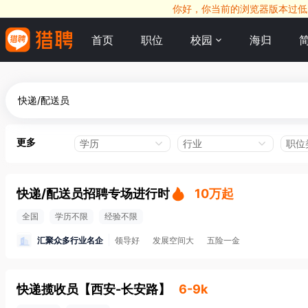
你好，你当前的浏览器版本过低，
首页
职位
校园
海归
更多
学历
行业
职位
快递/配送员招聘专场进行时
10万起
全国
学历不限
经验不限
汇聚众多行业名企
领导好
发展空间大
五险一金
快递揽收员
【
西安-长安路
】
6-9k