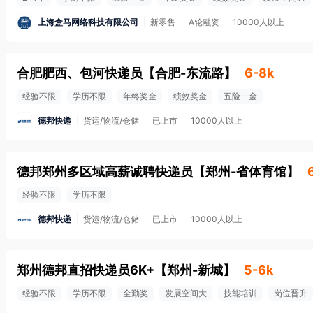
上海盒马网络科技有限公司
新零售
A轮融资
10000人以上
合肥肥西、包河快递员
【
合肥-东流路
】
6-8k
经验不限
学历不限
年终奖金
绩效奖金
五险一金
德邦快递
货运/物流/仓储
已上市
10000人以上
德邦郑州多区域高薪诚聘快递员
【
郑州-省体育馆
】
经验不限
学历不限
德邦快递
货运/物流/仓储
已上市
10000人以上
郑州德邦直招快递员6K+
【
郑州-新城
】
5-6k
经验不限
学历不限
全勤奖
发展空间大
技能培训
岗位晋升