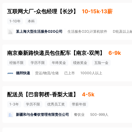
互联网大厂-众包经理
【
长沙
】
10-15k·13薪
1-10年
本科
某上海大型生活服务O2O公司
生活服务O2O,计算机软件
D轮及以上
南京秦新路快递员包住配车
【
南京-双闸
】
6-9k
经验不限
学历不限
年终奖金
绩效奖金
五险一金
德邦快递
货运/物流/仓储
已上市
10000人以上
配送员
【
巴音郭楞-香梨大道
】
4-5k
1-3年
学历不限
优秀员工奖
带薪年假
新疆和与合餐饮管理有限责任公司
餐饮业
500-999人