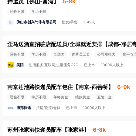
押运员
【
佛山-富湾
】
5-8k
经验不限
学历不限
佛山市创兴气体有限公司
批发/零售
1-49人
歪马送酒直招驻店配送员/全城就近安排
【
成都-净居
经验不限
学历不限
全勤奖
优秀员工奖
公司规模大
扁平管
美团
生活服务,互联网,生活服务O2O
已上市
10000人以上
南京莲池路快递员配车包住
【
南京-西善桥
】
6-9k
经验不限
学历不限
年终奖金
绩效奖金
五险一金
德邦快递
货运/物流/仓储
已上市
10000人以上
苏州张家港快递员配车
【
张家港
】
6-8k