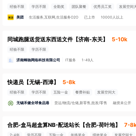
经验不限
学历不限
全勤奖
团队聚餐
优秀员工奖
发展空间
美团
生活服务,互联网,生活服务O2O
已上市
10000人以上
同城跑腿送货送东西送文件
【
济南-东关
】
5-10k
经验不限
学历不限
济南蜂驰网络科技有限公司
IT服务
1-49人
快递员
【
无锡-西漳
】
5-8k
经验不限
学历不限
五险一金
餐费补贴
发展空间大
无锡禾健全球食品港
货运/物流/仓储,新零售,批发/零售
融资未公开
合肥-盒马超盒算NB-配送站长
【
合肥-荷叶地
】
7-8
2-4年
学历不限
五险一金
年终奖金
绩效奖金
发展空间大