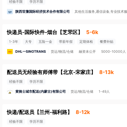
经验不限
学历不限
陕西世藩国际经济技术合作有限公司
其他生活服务,通信设备,专业技术
快递员-国际快件-烟台
【
芝罘区
】
5-6k
1-3年
大专
五险一金
带薪年假
定期体检
餐费补贴
DHL一SINOTRANS
货运/物流/仓储
融资未公开
5000-10000人
配送员无经验有师傅带
【
北京-宋家庄
】
8-13k
经验不限
学历不限
黄骑士城市配送(内蒙古)有限公司
货运/物流/仓储
1-49人
快递/配送员
【
兰州-福利路
】
8-12k
经验不限
学历不限