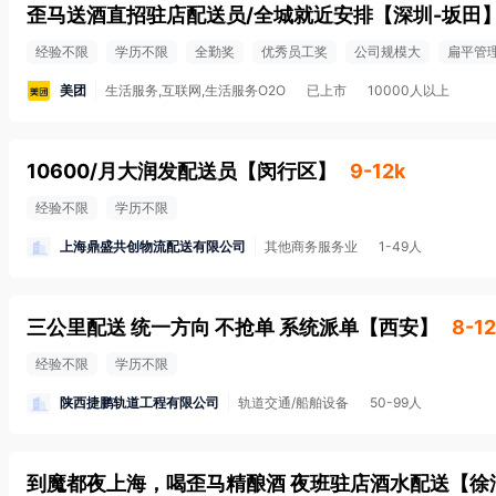
歪马送酒直招驻店配送员/全城就近安排
【
深圳-坂田
经验不限
学历不限
全勤奖
优秀员工奖
公司规模大
扁平管
美团
生活服务,互联网,生活服务O2O
已上市
10000人以上
10600/月大润发配送员
【
闵行区
】
9-12k
经验不限
学历不限
上海鼎盛共创物流配送有限公司
其他商务服务业
1-49人
三公里配送 统一方向 不抢单 系统派单
【
西安
】
8-12
经验不限
学历不限
陕西捷鹏轨道工程有限公司
轨道交通/船舶设备
50-99人
到魔都夜上海，喝歪马精酿酒 夜班驻店酒水配送
【
徐