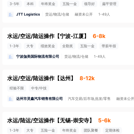
3-5年
本科
年终奖金
五险一金
领导好
扁平管理
JTT Logistics
货运/物流/仓储
融资未公开
1-49人
水运/空运/陆运操作
【
宁波-江厦
】
6-8k
1-3年
大专
绩效奖金
全勤奖
五险一金
带薪年假
宁波伽美国际物流有限公司
货运/物流/仓储
1-49人
水运/空运/陆运操作
【
达州
】
8-12k
经验不限
中专/中技
达州市灵鑫汽车销售有限公司
汽车交易/后市场,批发/零售
融资未公
水运/陆运/空运操作
【
无锡-崇安寺
】
5-6k
1-3年
大专
五险一金
年终奖金
团队聚餐
定期体检