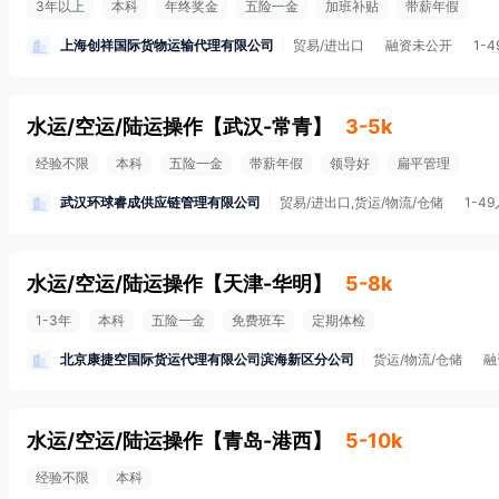
3年以上
本科
年终奖金
五险一金
加班补贴
带薪年假
上海创祥国际货物运输代理有限公司
贸易/进出口
融资未公开
1-
水运/空运/陆运操作
【
武汉-常青
】
3-5k
经验不限
本科
五险一金
带薪年假
领导好
扁平管理
武汉环球睿成供应链管理有限公司
贸易/进出口,货运/物流/仓储
1-4
水运/空运/陆运操作
【
天津-华明
】
5-8k
1-3年
本科
五险一金
免费班车
定期体检
北京康捷空国际货运代理有限公司滨海新区分公司
货运/物流/仓储
融
水运/空运/陆运操作
【
青岛-港西
】
5-10k
经验不限
本科