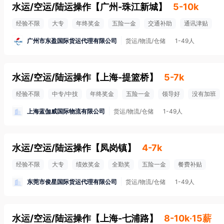
水运/空运/陆运操作
【
广州-珠江新城
】
5-10k
经验不限
大专
年终奖金
五险一金
交通补助
通讯津贴
广州市东盈国际货运代理有限公司
货运/物流/仓储
1-49人
水运/空运/陆运操作
【
上海-提篮桥
】
5-7k
经验不限
中专/中技
年终奖金
五险一金
领导好
没有加班
上海蓝伽威国际物流有限公司
货运/物流/仓储
1-49人
水运/空运/陆运操作
【
凤岗镇
】
4-7k
经验不限
大专
绩效奖金
全勤奖
五险一金
餐费补贴
东莞市俊星国际货运代理有限公司
货运/物流/仓储
1-49人
水运/空运/陆运操作
【
上海-七浦路
】
8-10k·15薪