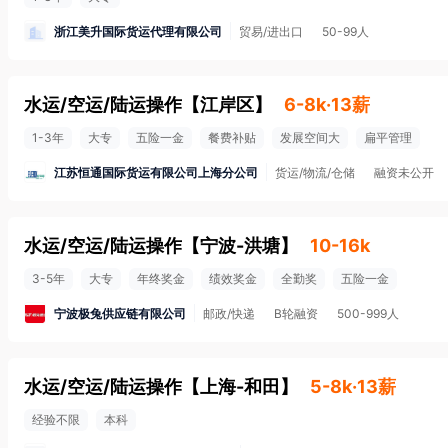
浙江美升国际货运代理有限公司
贸易/进出口
50-99人
水运/空运/陆运操作
【
江岸区
】
6-8k·13薪
1-3年
大专
五险一金
餐费补贴
发展空间大
扁平管理
江苏恒通国际货运有限公司上海分公司
货运/物流/仓储
融资未公开
水运/空运/陆运操作
【
宁波-洪塘
】
10-16k
3-5年
大专
年终奖金
绩效奖金
全勤奖
五险一金
宁波极兔供应链有限公司
邮政/快递
B轮融资
500-999人
水运/空运/陆运操作
【
上海-和田
】
5-8k·13薪
经验不限
本科