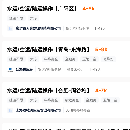
水运/空运/陆运操作
【
广阳区
】
4-6k
经验不限
大专
廊坊市万达杰诚物流有限公司
货运/物流/仓储
1-49人
水运/空运/陆运操作
【
青岛-东海路
】
5-9k
经验不限
大专
年终奖金
全勤奖
五险一金
领导好
跃海供应链
货运/物流/仓储
融资未公开
1-49人
水运/空运/陆运操作
【
合肥-周谷堆
】
4-7k
经验不限
大专
年终奖金
绩效奖金
全勤奖
五险一金
上海晟铠供应链管理有限公司
其他商务服务业