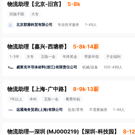
物流助理
【
北京-旧宫
】
5-8k
经验不限
大专
北京郡雅科贸有限公司
专业技术服务
1-49人
物流助理
【
嘉兴-西塘桥
】
5-8k·14薪
1-3年
大专
五险一金
年终奖金
带薪年假
子女福利
威莱克半导体材料(浙江)有限责任公司
机械/设备
100-499人
物流助理
【
上海-广中路
】
8-9k·13薪
1年以上
本科
五险一金
餐费补贴
远通海务贸易(上海)有限公司
批发/零售
不需要融资
1-49人
物流助理—深圳 (MJ000219)
【
深圳-科技园
】
8-12