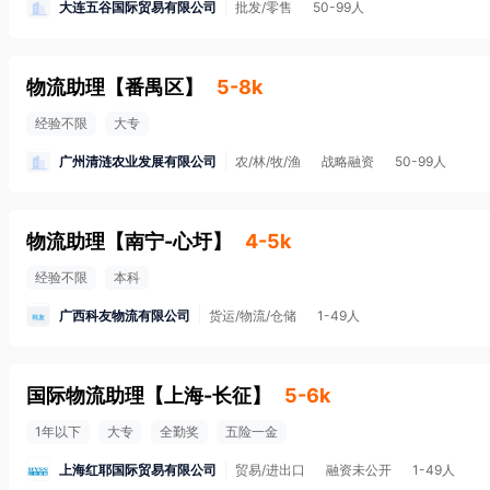
大连五谷国际贸易有限公司
批发/零售
50-99人
物流助理
【
番禺区
】
5-8k
经验不限
大专
广州清涟农业发展有限公司
农/林/牧/渔
战略融资
50-99人
物流助理
【
南宁-心圩
】
4-5k
经验不限
本科
广西科友物流有限公司
货运/物流/仓储
1-49人
国际物流助理
【
上海-长征
】
5-6k
1年以下
大专
全勤奖
五险一金
上海红耶国际贸易有限公司
贸易/进出口
融资未公开
1-49人