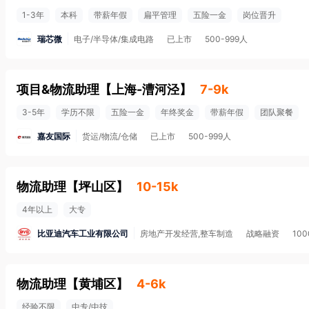
1-3年
本科
带薪年假
扁平管理
五险一金
岗位晋升
瑞芯微
电子/半导体/集成电路
已上市
500-999人
项目&物流助理
【
上海-漕河泾
】
7-9k
3-5年
学历不限
五险一金
年终奖金
带薪年假
团队聚餐
嘉友国际
货运/物流/仓储
已上市
500-999人
物流助理
【
坪山区
】
10-15k
4年以上
大专
比亚迪汽车工业有限公司
房地产开发经营,整车制造
战略融资
10
物流助理
【
黄埔区
】
4-6k
经验不限
中专/中技