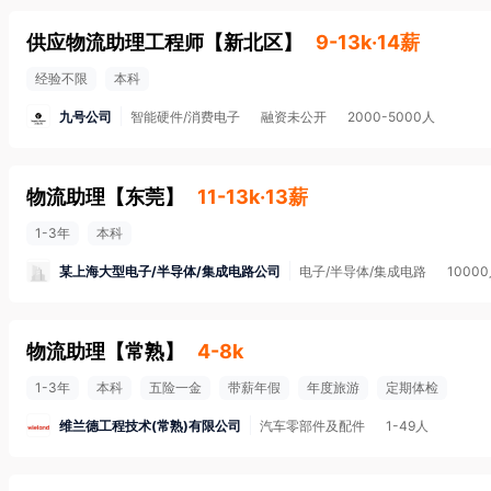
供应物流助理工程师
【
新北区
】
9-13k·14薪
经验不限
本科
九号公司
智能硬件/消费电子
融资未公开
2000-5000人
物流助理
【
东莞
】
11-13k·13薪
1-3年
本科
某上海大型电子/半导体/集成电路公司
电子/半导体/集成电路
1000
物流助理
【
常熟
】
4-8k
1-3年
本科
五险一金
带薪年假
年度旅游
定期体检
维兰德工程技术(常熟)有限公司
汽车零部件及配件
1-49人