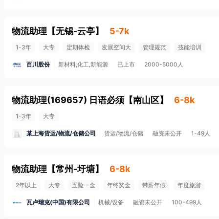
物流助理
【
无锡-云亭
】
5-7k
1-3年
大专
定期体检
发展空间大
管理规范
技能培训
百川股份
新材料,化工,新能源
已上市
2000-5000人
物流助理(169657) 日语必须
【
南山区
】
6-8k
1-3年
大专
某上海货运/物流/仓储公司
货运/物流/仓储
融资未公开
1-49人
物流助理
【
常州-圩塘
】
6-8k
2年以上
大专
五险一金
年终奖金
带薪年假
年度旅游
瓦卢瑞克(中国)有限公司
机械/设备
融资未公开
100-499人