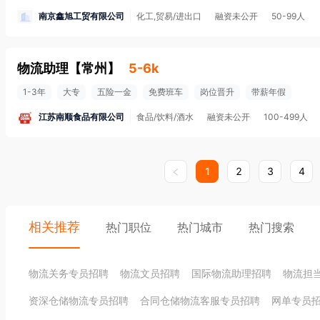
南京鑫旭工贸有限公司
化工,贸易/进出口
融资未公开
50-99人
物流助理
【
常州
】
5-6k
1-3年
大专
五险一金
免费班车
岗位晋升
带薪年假
江苏南顺食品有限公司
食品/饮料/酒水
融资未公开
100-499人
1
2
3
4
相关推荐
热门职位
热门城市
热门搜索
物流关务专员招聘
物流文员招聘
国际物流助理招聘
物流担
资深仓储物流专员招聘
合同仓储物流客服专员招聘
网单专员