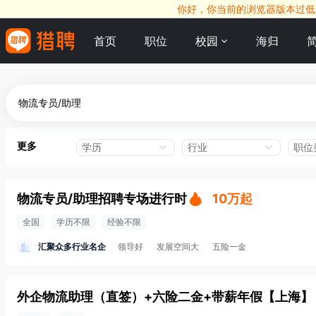
你好，你当前的浏览器版本过低，
首页
职位
校园
海归
更多
学历
行业
职位
物流专员/助理招聘专场进行时
10万起
全国
学历不限
经验不限
汇聚众多行业名企
领导好
发展空间大
五险一金
外企物流助理（直签）+六险二金+带薪年假
【
上海
】