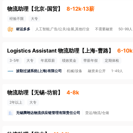
物流助理
【
北京-国贸
】
8-12k·13薪
经验不限
大专
材运多多
人工智能,广告/公关/会展,其他行业
不需要融资
50-99人
Logistics Assistant 物流助理
【
上海-曹路
】
6-10k
3-5年
大专
年底双薪
绩效奖金
带薪年假
定期体检
波勒过滤系统(上海)有限公司
机械/设备
融资未公开
1-49人
物流助理
【
无锡-坊前
】
4-8k
2年以上
大专
无锡腾翊达物流供应链管理有限责任公司
货运/物流/仓储