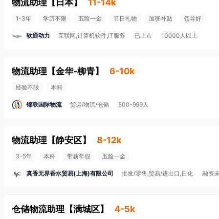
物流助理
【
日本
】
11-14k
1-3年
学历不限
五险一金
节日礼物
加班补贴
领导好
软通动力
互联网,计算机软件,IT服务
已上市
10000人以上
物流助理
【
金华-柳青
】
6-10k
经验不限
本科
锦联国际物流
货运/物流/仓储
500-999人
物流助理
【
静安区
】
8-12k
3-5年
本科
带薪年假
五险一金
真香无界香水贸易(上海)有限公司
批发/零售,贸易/进出口,日化
融资
仓储物流助理
【
满城区
】
4-5k