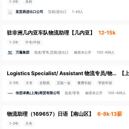
1-3年
本科
某贸易进出口公司
贸易/进出口
1-49人
驻非洲几内亚车队物流助理
【
几内亚
】
12-15k
1-3年
中专/中技
万蓬集团
批发/零售,贸易/进出口
融资未公开
100-499人
Logistics Specialist/ Assistant 物流专员/物流助理
【
3-5年
大专
全勤奖
五险一金
餐费补贴
带薪年假
传思译奥(上海)商贸有限公司
批发/零售
融资未公开
100-499人
物流助理（169657）日语
【
南山区
】
6-8k·13薪
1-3年
大专