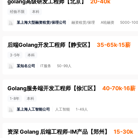
golang高级研发工程师
【
北京
】
20-40k
经验不限
本科
某上海大型融资租赁/保理公司
融资租赁/保理
A轮融资
5000-10
后端Golang开发工程师
【
静安区
】
35-65k·15薪
3-5年
本科
某知名公司
IT服务
50-99人
Golang服务端开发工程师
【
徐汇区
】
40-70k·16薪
1-8年
本科
某上海人工智能公司
人工智能
1-49人
资深 Golang 后端工程师-IM产品
【
郑州
】
15-30k