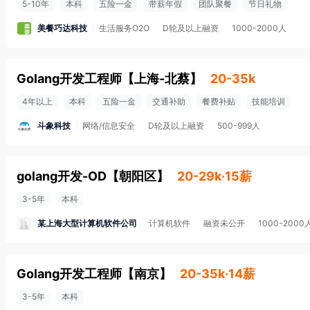
5-10年
本科
五险一金
带薪年假
团队聚餐
节日礼物
美餐巧达科技
生活服务O2O
D轮及以上融资
1000-2000人
Golang开发工程师
【
上海-北蔡
】
20-35k
4年以上
本科
五险一金
交通补助
餐费补贴
技能培训
斗象科技
网络/信息安全
D轮及以上融资
500-999人
golang开发-OD
【
朝阳区
】
20-29k·15薪
3-5年
本科
某上海大型计算机软件公司
计算机软件
融资未公开
1000-2000
Golang开发工程师
【
南京
】
20-35k·14薪
3-5年
本科