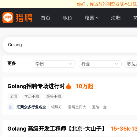
你好，你当前的浏览器版本过低，
首页
职位
校园
海归
更多
学历
行业
职位
Golang招聘专场进行时
10万起
全国
学历不限
经验不限
汇聚众多行业名企
领导好
发展空间大
五险一金
Golang 高级开发工程师
【
北京-大山子
】
15-35k·1