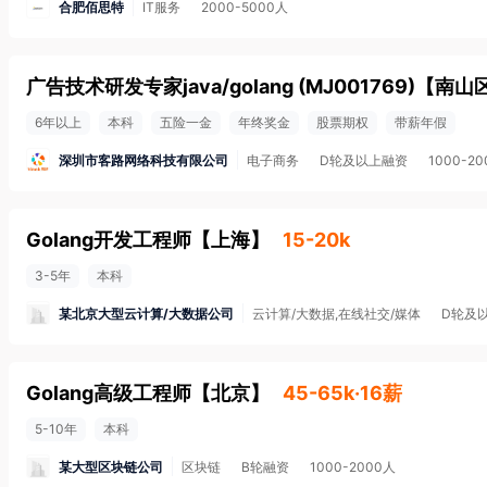
合肥佰思特
IT服务
2000-5000人
广告技术研发专家java/golang (MJ001769)
【
南山
6年以上
本科
五险一金
年终奖金
股票期权
带薪年假
深圳市客路网络科技有限公司
电子商务
D轮及以上融资
1000-2
Golang开发工程师
【
上海
】
15-20k
3-5年
本科
某北京大型云计算/大数据公司
云计算/大数据,在线社交/媒体
D轮及
Golang高级工程师
【
北京
】
45-65k·16薪
5-10年
本科
某大型区块链公司
区块链
B轮融资
1000-2000人