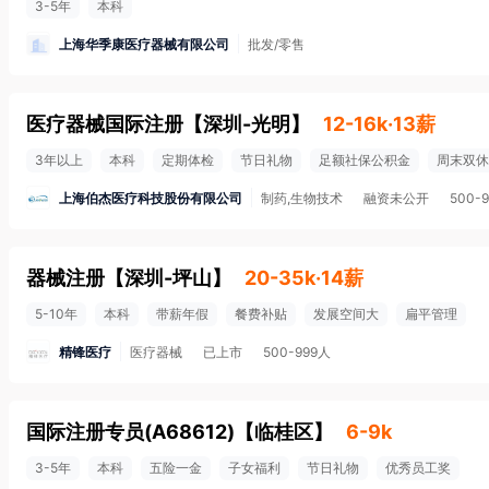
3-5年
本科
上海华季康医疗器械有限公司
批发/零售
医疗器械国际注册
【
深圳-光明
】
12-16k·13薪
3年以上
本科
定期体检
节日礼物
足额社保公积金
周末双休
上海伯杰医疗科技股份有限公司
制药,生物技术
融资未公开
500-
器械注册
【
深圳-坪山
】
20-35k·14薪
5-10年
本科
带薪年假
餐费补贴
发展空间大
扁平管理
精锋医疗
医疗器械
已上市
500-999人
国际注册专员(A68612)
【
临桂区
】
6-9k
3-5年
本科
五险一金
子女福利
节日礼物
优秀员工奖