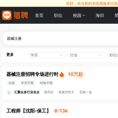
你好，你当前的浏览器版本过低，
首页
职位
校园
海归
更多
学历
行业
职位
器械注册招聘专场进行时
10万起
全国
学历不限
经验不限
汇聚众多行业名企
领导好
发展空间大
五险一金
工程师
【
沈阳-保工
】
8-13k