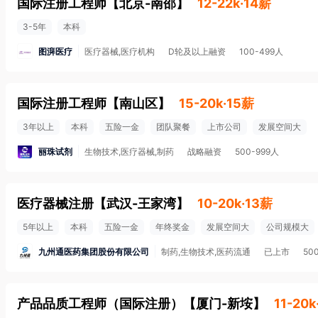
国际注册工程师
【
北京-南邵
】
12-22k·14薪
3-5年
本科
图湃医疗
医疗器械,医疗机构
D轮及以上融资
100-499人
国际注册工程师
【
南山区
】
15-20k·15薪
3年以上
本科
五险一金
团队聚餐
上市公司
发展空间大
丽珠试剂
生物技术,医疗器械,制药
战略融资
500-999人
医疗器械注册
【
武汉-王家湾
】
10-20k·13薪
5年以上
本科
五险一金
年终奖金
发展空间大
公司规模大
九州通医药集团股份有限公司
制药,生物技术,医药流通
已上市
50
产品品质工程师（国际注册）
【
厦门-新垵
】
11-20k