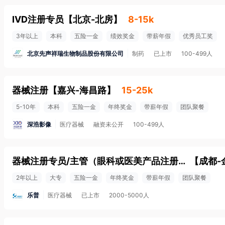
IVD注册专员
【
北京-北房
】
8-15k
3年以上
本科
五险一金
绩效奖金
带薪年假
优秀员工奖
北京先声祥瑞生物制品股份有限公司
制药
已上市
100-499人
器械注册
【
嘉兴-海昌路
】
15-25k
5-10年
本科
五险一金
年终奖金
带薪年假
团队聚餐
深浩影像
医疗器械
融资未公开
100-499人
器械注册专员/主管（眼科或医美产品注册经验）
【
成都-
2年以上
大专
五险一金
年终奖金
带薪年假
团队聚餐
乐普
医疗器械
已上市
2000-5000人