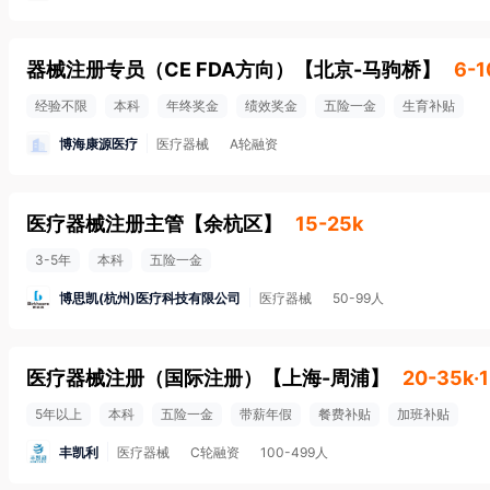
器械注册专员（CE FDA方向）
【
北京-马驹桥
】
6-1
经验不限
本科
年终奖金
绩效奖金
五险一金
生育补贴
博海康源医疗
医疗器械
A轮融资
医疗器械注册主管
【
余杭区
】
15-25k
3-5年
本科
五险一金
博思凯(杭州)医疗科技有限公司
医疗器械
50-99人
医疗器械注册（国际注册）
【
上海-周浦
】
20-35k·
5年以上
本科
五险一金
带薪年假
餐费补贴
加班补贴
丰凯利
医疗器械
C轮融资
100-499人