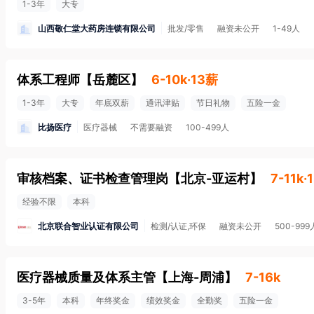
1-3年
大专
山西敬仁堂大药房连锁有限公司
批发/零售
融资未公开
1-49人
体系工程师
【
岳麓区
】
6-10k·13薪
1-3年
大专
年底双薪
通讯津贴
节日礼物
五险一金
比扬医疗
医疗器械
不需要融资
100-499人
审核档案、证书检查管理岗
【
北京-亚运村
】
7-11k·
经验不限
本科
北京联合智业认证有限公司
检测/认证,环保
融资未公开
500-999
医疗器械质量及体系主管
【
上海-周浦
】
7-16k
3-5年
本科
年终奖金
绩效奖金
全勤奖
五险一金