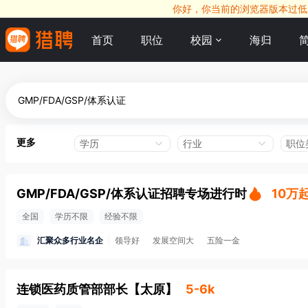
你好，你当前的浏览器版本过低，
首页
职位
校园
海归
更多
学历
行业
职位
GMP/FDA/GSP/体系认证招聘专场进行时
10万
全国
学历不限
经验不限
汇聚众多行业名企
领导好
发展空间大
五险一金
连锁医药质管部部长
【
太原
】
5-6k