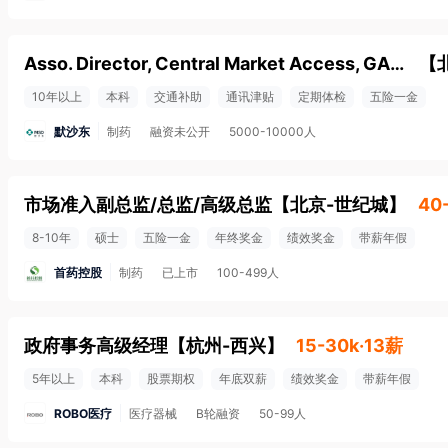
Asso. Director, Central Market Access, GAMA ID199652
【
10年以上
本科
交通补助
通讯津贴
定期体检
五险一金
默沙东
制药
融资未公开
5000-10000人
市场准入副总监/总监/高级总监
【
北京-世纪城
】
40
8-10年
硕士
五险一金
年终奖金
绩效奖金
带薪年假
首药控股
制药
已上市
100-499人
政府事务高级经理
【
杭州-西兴
】
15-30k·13薪
5年以上
本科
股票期权
年底双薪
绩效奖金
带薪年假
ROBO医疗
医疗器械
B轮融资
50-99人