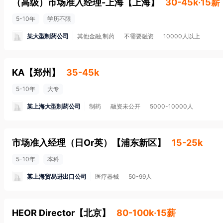
（高级）市场准入经理-上海
【
上海
】
30-45k·15薪
5-10年
学历不限
某大型制药公司
其他金融,制药
不需要融资
10000人以上
KA
【
郑州
】
35-45k
5-10年
大专
某上海大型制药公司
制药
融资未公开
5000-10000人
市场准入经理（日Or英）
【
浦东新区
】
15-25k
5-10年
本科
某上海贸易进出口公司
医疗器械
50-99人
HEOR Director
【
北京
】
80-100k·15薪