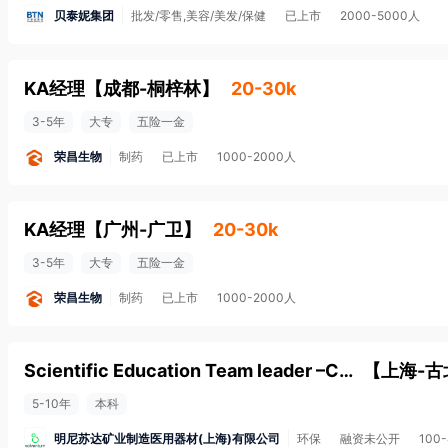
贝泰妮集团
批发/零售,美容/美发/保健
已上市
2000-5000人
KA经理
【
成都-桐梓林
】
20-30k
3-5年
大专
五险一金
荣昌生物
制药
已上市
1000-2000人
KA经理
【
广州-广卫
】
20-30k
3-5年
大专
五险一金
荣昌生物
制药
已上市
1000-2000人
Scientific Education Team leader –China Dental Solutions
【
上海-古
5-10年
本科
明尼苏达矿业制造医用器材(上海)有限公司
环保
融资未公开
100