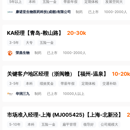
5年以上
本科
五险一金
带薪年假
定期体检
发展空间大
康诺亚生物医药科技(成都)有限公司
制药
已上市
1000-2000人
KA经理
【
青岛-鞍山路
】
20-30k
3-5年
大专
五险一金
荣昌生物
制药
已上市
1000-2000人
关键客户地区经理（浙闽赣）
【
福州-温泉
】
10-20k
3-5年
本科
绩效奖金
带薪年假
定期体检
交通补助
华润三九
制药
已上市
10000人以上
市场准入经理-上海 (MJ005425)
【
上海-北新泾
】
2
5-10年
本科
五险一金
扁平管理
领导好
公司规模大