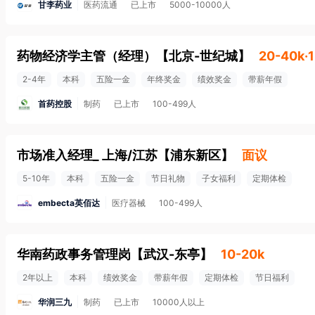
甘李药业
医药流通
已上市
5000-10000人
药物经济学主管（经理）
【
北京-世纪城
】
20-40k·
2-4年
本科
五险一金
年终奖金
绩效奖金
带薪年假
首药控股
制药
已上市
100-499人
市场准入经理_ 上海/江苏
【
浦东新区
】
面议
5-10年
本科
五险一金
节日礼物
子女福利
定期体检
embecta英佰达
医疗器械
100-499人
华南药政事务管理岗
【
武汉-东亭
】
10-20k
2年以上
本科
绩效奖金
带薪年假
定期体检
节日福利
华润三九
制药
已上市
10000人以上