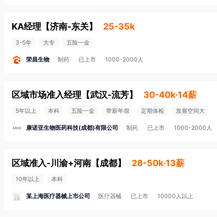
KA经理
【
济南-东关
】
25-35k
3-5年
大专
五险一金
荣昌生物
制药
已上市
1000-2000人
区域市场准入经理
【
武汉-流芳
】
30-40k·14薪
5年以上
本科
五险一金
带薪年假
定期体检
发展空间大
康诺亚生物医药科技(成都)有限公司
制药
已上市
1000-2000人
区域准入-川渝+河南
【
成都
】
28-50k·13薪
10年以上
本科
某上海医疗器械上市公司
医疗器械
已上市
10000人以上