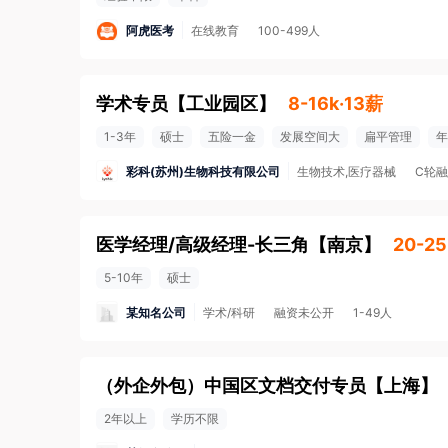
阿虎医考
在线教育
100-499人
学术专员
【
工业园区
】
8-16k·13薪
1-3年
硕士
五险一金
发展空间大
扁平管理
年
彩科(苏州)生物科技有限公司
生物技术,医疗器械
C轮
医学经理/高级经理-长三角
【
南京
】
20-25
5-10年
硕士
某知名公司
学术/科研
融资未公开
1-49人
（外企外包）中国区文档交付专员
【
上海
】
2年以上
学历不限