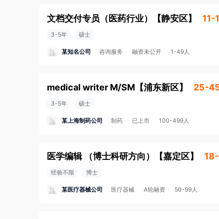
文档交付专员（医药行业）
【
静安区
】
11-
3-5年
硕士
某知名公司
咨询服务
融资未公开
1-49人
medical writer M/SM
【
浦东新区
】
25-4
3-5年
硕士
某上海制药公司
制药
已上市
100-499人
医学编辑 （博士科研方向）
【
嘉定区
】
18
经验不限
博士
某医疗器械公司
医疗器械
A轮融资
50-99人