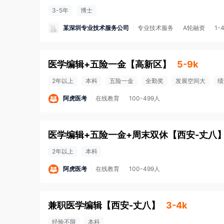
3-5年
博士
某深圳专业技术服务公司
专业技术服务
A轮融资
1-
医学编辑+五险一金
【
高新区
】
5-9k
2年以上
本科
五险一金
全勤奖
发展空间大
绩
阿虎医考
在线教育
100-499人
医学编辑+五险一金+周末双休
【
西安-丈八
2年以上
本科
阿虎医考
在线教育
100-499人
兼职医学编辑
【
西安-丈八
】
3-4k
经验不限
本科