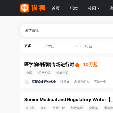
首页
职位
校园
更多
学历
行业
医学编辑招聘专场进行时
10万起
全国
学历不限
经验不限
汇聚众多行业名企
领导好
发展空间大
五险一金
Senior Medical and Regulatory Writer
【
3-5年
本科
五险一金
绩效奖金
全勤奖
带薪