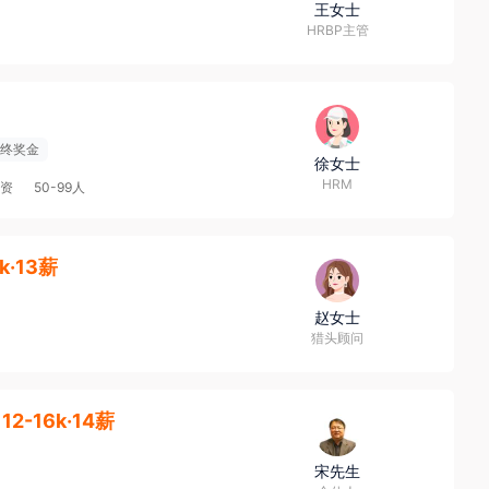
王女士
HRBP主管
终奖金
徐女士
HRM
融资
50-99人
k·13薪
赵女士
猎头顾问
12-16k·14薪
宋先生