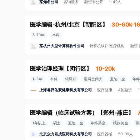
某知名公司
咨询服务
融资未公开
1-49人
医学编辑-杭州/北京
【
朝阳区
】
30-60k·1
5-10年
本科
某杭州大型计算机软件公司
计算机软件,医疗机构
融资
医学治理经理
【
闵行区
】
10-20k
1-3年
本科
领导好
发展空间大
五险一金
年终
上海睿择佑安健康科技有限公司
医疗健康
A轮融资
医学编辑（临床试验方案）
【
郑州-燕庄
】
1年以上
硕士
五险一金
年终奖金
绩效奖金
带
北京众力君成医药科技有限公司
医疗器械
50-99人