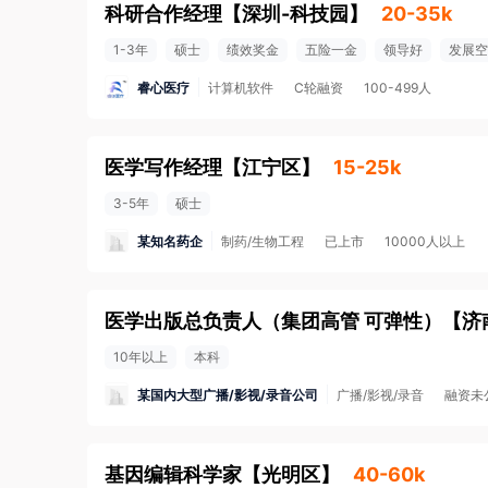
科研合作经理
【
深圳-科技园
】
20-35k
1-3年
硕士
绩效奖金
五险一金
领导好
发展空
睿心医疗
计算机软件
C轮融资
100-499人
医学写作经理
【
江宁区
】
15-25k
3-5年
硕士
某知名药企
制药/生物工程
已上市
10000人以上
医学出版总负责人（集团高管 可弹性）
【
济
10年以上
本科
某国内大型广播/影视/录音公司
广播/影视/录音
融资未
基因编辑科学家
【
光明区
】
40-60k