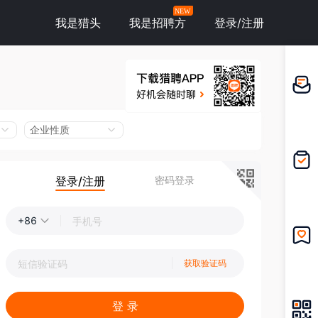
NEW
我是猎头
我是招聘方
登录/注册
邀请应
聘
企业性质
登录/注册
密码登录
我的投
递
+86
我的收
获取验证码
藏
登 录