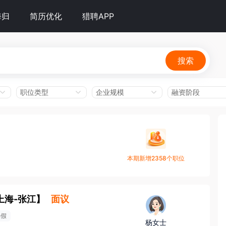
海归
简历优化
猎聘APP
搜索
职位类型
企业规模
融资阶段
本期新增2358个职位
上海-张江
】
面议
年假
杨女士