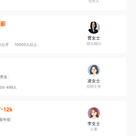
合伙人
6薪
曹女士
猎头顾问
未公开
10000人以上
奖金
凌女士
招聘主管
100-499人
7-12k
薪年假
李女士
人事