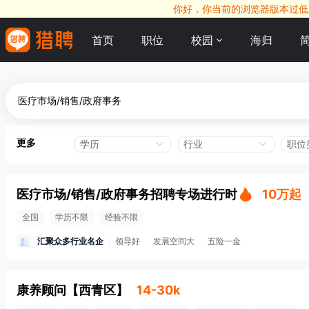
你好，你当前的浏览器版本过低，
首页
职位
校园
海归
更多
学历
行业
职位
医疗市场/销售/政府事务招聘专场进行时
10万起
全国
学历不限
经验不限
汇聚众多行业名企
领导好
发展空间大
五险一金
康养顾问
【
西青区
】
14-30k