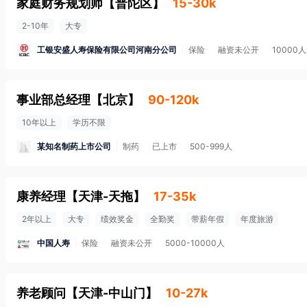
家庭财务规划师
【
普陀区
】
15-30k
2-10年
大专
工银安盛人寿保险有限公司河南分公司
保险
融资未公开
10000
事业部总经理
【
北京
】
90-120k
10年以上
学历不限
某知名制药上市公司
制药
已上市
500-999人
康养经理
【
天津-天拖
】
17-35k
2年以上
大专
绩效奖金
全勤奖
带薪年假
年度旅游
中国人寿
保险
融资未公开
5000-10000人
养老顾问
【
天津-中山门
】
10-27k