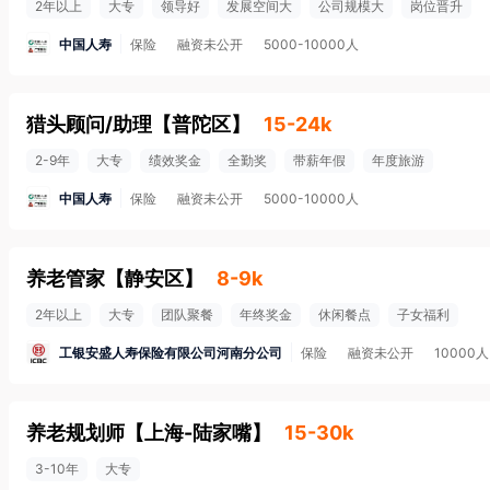
2年以上
大专
领导好
发展空间大
公司规模大
岗位晋升
中国人寿
保险
融资未公开
5000-10000人
猎头顾问/助理
【
普陀区
】
15-24k
2-9年
大专
绩效奖金
全勤奖
带薪年假
年度旅游
中国人寿
保险
融资未公开
5000-10000人
养老管家
【
静安区
】
8-9k
2年以上
大专
团队聚餐
年终奖金
休闲餐点
子女福利
工银安盛人寿保险有限公司河南分公司
保险
融资未公开
10000
养老规划师
【
上海-陆家嘴
】
15-30k
3-10年
大专