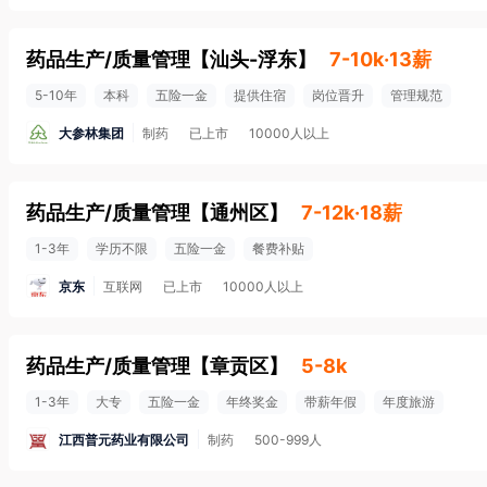
药品生产/质量管理
【
汕头-浮东
】
7-10k·13薪
5-10年
本科
五险一金
提供住宿
岗位晋升
管理规范
大参林集团
制药
已上市
10000人以上
药品生产/质量管理
【
通州区
】
7-12k·18薪
1-3年
学历不限
五险一金
餐费补贴
京东
互联网
已上市
10000人以上
药品生产/质量管理
【
章贡区
】
5-8k
1-3年
大专
五险一金
年终奖金
带薪年假
年度旅游
江西普元药业有限公司
制药
500-999人