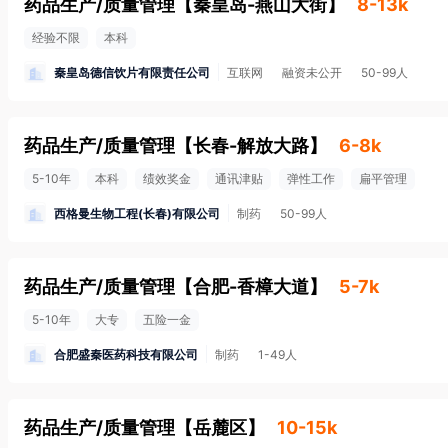
药品生产/质量管理
【
秦皇岛-燕山大街
】
8-13k
经验不限
本科
秦皇岛德信饮片有限责任公司
互联网
融资未公开
50-99人
药品生产/质量管理
【
长春-解放大路
】
6-8k
5-10年
本科
绩效奖金
通讯津贴
弹性工作
扁平管理
西格曼生物工程(长春)有限公司
制药
50-99人
药品生产/质量管理
【
合肥-香樟大道
】
5-7k
5-10年
大专
五险一金
合肥盛秦医药科技有限公司
制药
1-49人
药品生产/质量管理
【
岳麓区
】
10-15k