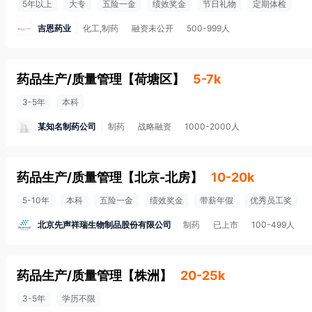
5年以上
大专
五险一金
绩效奖金
节日礼物
定期体检
吉恩药业
化工,制药
融资未公开
500-999人
药品生产/质量管理
【
荷塘区
】
5-7k
3-5年
本科
某知名制药公司
制药
战略融资
1000-2000人
药品生产/质量管理
【
北京-北房
】
10-20k
5-10年
本科
五险一金
绩效奖金
带薪年假
优秀员工奖
北京先声祥瑞生物制品股份有限公司
制药
已上市
100-499人
药品生产/质量管理
【
株洲
】
20-25k
3-5年
学历不限