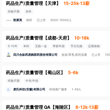
药品生产/质量管理
【
天津
】
15-25k·13薪
经验不限
本科
凯莱英
制药
已上市
5000-10000人
药品生产/质量管理
【
成都-天府
】
10-18k
5-10年
本科
五险一金
带薪年假
节日礼物
定期体检
四川合纵药易购医药股份有限公司
批发/零售,医药流通
已上市
10
药品生产/质量管理
【
蜀山区
】
5-6k
经验不限
中专/中技
麦氏科技(安徽)有限公司
科技推广服务
1-49人
药品生产/质量管理 QA
【
海陵区
】
8-12k·13薪