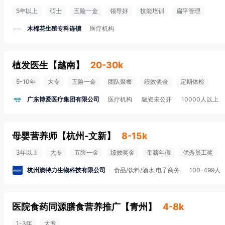
5年以上
硕士
五险一金
领导好
技能培训
扁平管理
木棉花生殖专科连锁
医疗机构
植发医生
【
越南
】
20-30k
5-10年
大专
五险一金
团队聚餐
绩效奖金
定期体检
广东博爱医疗集团有限公司
医疗机构
融资未公开
10000人以上
母婴营养师
【
杭州-文新
】
8-15k
3年以上
大专
五险一金
绩效奖金
带薪年假
优秀员工奖
杭州澳特力生物科技有限公司
食品/饮料/酒水,电子商务
100-499人
医院食药同源膳食营养推广
【
青州
】
4-8k
1-3年
大专