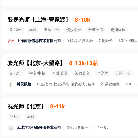
眼视光师
【
上海-曹家渡
】
8-10k
5-10年
本科
五险一金
绩效奖金
带薪年假
定期体检
上海南燕信息技术有限公司
互联网,科技金融
C轮融资
500-999人
验光师
【
北京-大望路
】
8-13k·13薪
5-10年
中专/中技
年终奖金
绩效奖金
全勤奖
五险一金
溥仪眼镜
珠宝/首饰,批发/零售,服装/纺织/皮革
不需要融资
500-9
视光师
【
北京
】
9-11k
1-3年
本科
某北京其他商务服务业公司
其他商务服务业
1-49人