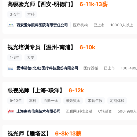
高级验光师
【
西安-明德门
】
6-11k·13薪
3-5年
本科
西安爱尔眼科医院有限责任公司
医疗机构
已上市
10000人以上
视光培训专员
【
温州-南浦
】
6-10k
1-3年
大专
爱博诺德(北京)医疗科技股份有限公司
医疗器械
已上市
100-49
眼视光师
【
上海-联洋
】
6-12k
5-10年
本科
五险一金
绩效奖金
带薪年假
定期体检
上海南燕信息技术有限公司
互联网,科技金融
C轮融资
500-999人
视光师
【
雁塔区
】
6-8k·13薪