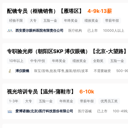
配镜专员（框镜销售）
【
雁塔区
】
4-9k·13薪
经验不限
大专
五险一金
年终奖金
绩效奖金
带薪年假
西安爱尔眼科医院有限责任公司
医疗机构
已上市
10000人以上
专职验光师（朝阳区SKP 溥仪眼镜）
【
北京-大望路
10年以上
中专/中技
年终奖金
绩效奖金
全勤奖
五险一金
溥仪眼镜
珠宝/首饰,批发/零售,服装/纺织/皮革
不需要融资
500-9
视光培训专员
【
温州-蒲鞋市
】
6-10k
1-3年
大专
五险一金
年终奖金
带薪年假
优秀员工奖
爱博诺德(北京)医疗科技股份有限公司
医疗器械
已上市
100-49