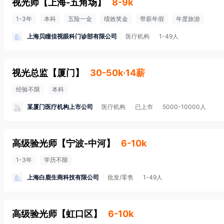
视光师
【
上海-五角场
】
8-9k
1-3年
本科
五险一金
绩效奖金
带薪年假
年度旅游
上海贝瞳佳视眼科门诊部有限公司
医疗机构
1-49人
视光总监
【
厦门
】
30-50k·14薪
经验不限
本科
某厦门医疗机构上市公司
医疗机构
已上市
5000-10000人
高级验光师
【
宁波-中河
】
6-10k
1-3年
学历不限
上海白鹿生商科技有限公司
批发/零售
1-49人
高级验光师
【
虹口区
】
6-10k