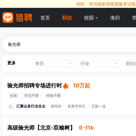
你好，你当前的浏览器版本过低，
首页
职位
校园
海归
更多
学历
行业
职位
验光师招聘专场进行时
10万起
全国
学历不限
经验不限
汇聚众多行业名企
领导好
发展空间大
五险一金
高级验光师
【
北京-双榆树
】
6-11k