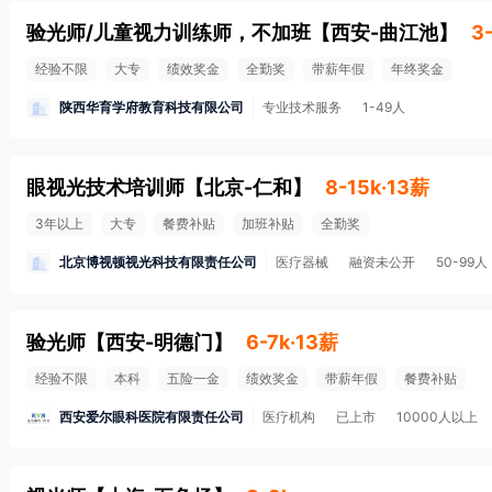
验光师/儿童视力训练师，不加班
【
西安-曲江池
】
3
经验不限
大专
绩效奖金
全勤奖
带薪年假
年终奖金
陕西华育学府教育科技有限公司
专业技术服务
1-49人
眼视光技术培训师
【
北京-仁和
】
8-15k·13薪
3年以上
大专
餐费补贴
加班补贴
全勤奖
北京博视顿视光科技有限责任公司
医疗器械
融资未公开
50-99人
验光师
【
西安-明德门
】
6-7k·13薪
经验不限
本科
五险一金
绩效奖金
带薪年假
餐费补贴
西安爱尔眼科医院有限责任公司
医疗机构
已上市
10000人以上