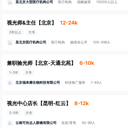
某北京大型医疗机构公司
医疗机构
战略融资
10000人以上
视光师&主任
【
北京
】
12-24k
2年以上
大专
某北京医疗机构公司
医疗机构
融资未公开
100-499人
兼职验光师
【
北京-天通北苑
】
6-10k
1-3年
大专
北京福来康生物科技有限公司
科技推广服务
1-49人
视光中心店长
【
昆明-红云
】
8-12k
3-5年
大专
云南可欣达人眼镜有限公司
批发/零售
50-99人