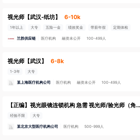
视光师
【
武汉-纸坊
】
6-10k
1年以上
大专
五险一金
绩效奖金
带薪年假
定期体检
兰胜供应链
医疗机构
融资未公开
100-499人
视光师
【
武汉
】
6-8k
1-3年
大专
某上海医疗机构公司
医疗机构
融资未公开
100-499人
【正编】视光眼镜连锁机构 急需 视光师/验光师（角塑镜的摘戴和验配经验
经验不限
大专
某北京大型医疗机构公司
医疗机构
500-999人