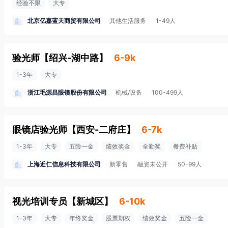
经验不限
大专
北京亿嘉蓝天商贸有限公司
其他生活服务
1-49人
验光师
【
绍兴-湖中路
】
6-9k
1-3年
大专
浙江毛源昌眼镜股份有限公司
机械/设备
100-499人
眼镜店验光师
【
西安-二府庄
】
6-7k
1-3年
大专
五险一金
绩效奖金
全勤奖
餐费补贴
上海近仁信息科技有限公司
新零售
融资未公开
50-99人
视光培训专员
【
新城区
】
6-10k
1-3年
大专
年终奖金
股票期权
绩效奖金
五险一金