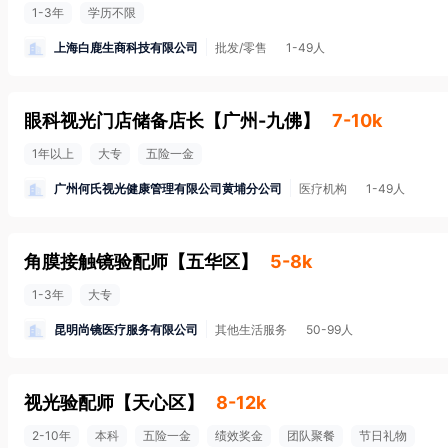
1-3年
学历不限
上海白鹿生商科技有限公司
批发/零售
1-49人
眼科视光门店储备店长
【
广州-九佛
】
7-10k
1年以上
大专
五险一金
广州何氏视光健康管理有限公司黄埔分公司
医疗机构
1-49人
角膜接触镜验配师
【
五华区
】
5-8k
1-3年
大专
昆明尚镜医疗服务有限公司
其他生活服务
50-99人
视光验配师
【
天心区
】
8-12k
2-10年
本科
五险一金
绩效奖金
团队聚餐
节日礼物