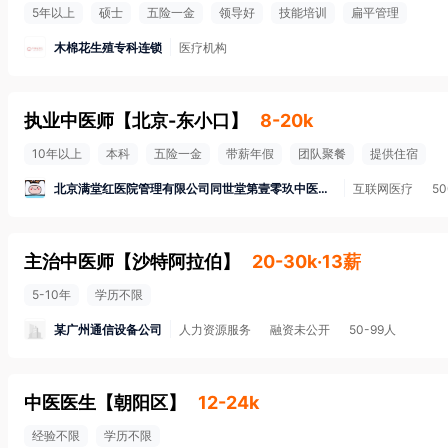
5年以上
硕士
五险一金
领导好
技能培训
扁平管理
木棉花生殖专科连锁
医疗机构
执业中医师
【
北京-东小口
】
8-20k
10年以上
本科
五险一金
带薪年假
团队聚餐
提供住宿
北京满堂红医院管理有限公司同世堂第壹零玖中医诊所
互联网医疗
50
主治中医师
【
沙特阿拉伯
】
20-30k·13薪
5-10年
学历不限
某广州通信设备公司
人力资源服务
融资未公开
50-99人
中医医生
【
朝阳区
】
12-24k
经验不限
学历不限