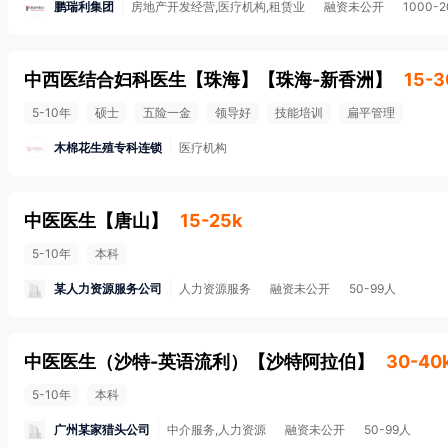
鹏瑞利集团
房地产开发经营,医疗机构,租赁业
融资未公开
1000-
中西医结合妇科医生【珠海】
【
珠海-新香洲
】
15-3
5-10年
硕士
五险一金
领导好
技能培训
扁平管理
木棉花生殖专科连锁
医疗机构
中医医生
【
唐山
】
15-25k
5-10年
本科
某人力资源服务公司
人力资源服务
融资未公开
50-99人
中医医生（沙特-英语流利）
【
沙特阿拉伯
】
30-40
5-10年
本科
广州某家猎头公司
中介服务,人力资源
融资未公开
50-99人