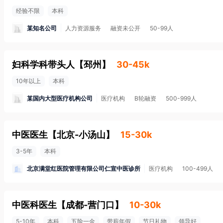
经验不限
本科
某知名公司
人力资源服务
融资未公开
50-99人
妇科学科带头人
【
邳州
】
30-45k
10年以上
本科
某国内大型医疗机构公司
医疗机构
B轮融资
500-999人
中医医生
【
北京-小汤山
】
15-30k
3-5年
本科
北京满堂红医院管理有限公司仁宣中医诊所
医疗机构
100-499人
中医科医生
【
成都-营门口
】
10-30k
5-10年
本科
五险一金
带薪年假
节日礼物
领导好