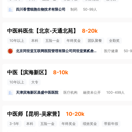
四川香雪细胞生物技术有限公司
制药
50-99人
中医科医生
【
北京-天通北苑
】
8-20k
10年以上
本科
五险一金
年终奖金
团队聚餐
全勤奖
北京同世堂互联网医院管理有限公司同世堂第贰叁壹中医诊所
医疗健康
50-
中医
【
滨海新区
】
8-10k
10年以上
大专
天津滨海新区昌盛中医医院
医疗机构
融资未公开
100-499人
中医师
【
昆明-吴家营
】
10-20k
3-5年
本科
五险一金
年终奖金
绩效奖金
带薪年假