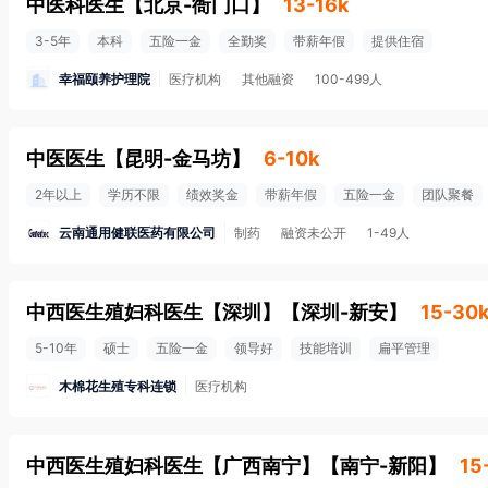
中医科医生
【
北京-衙门口
】
13-16k
3-5年
本科
五险一金
全勤奖
带薪年假
提供住宿
幸福颐养护理院
医疗机构
其他融资
100-499人
中医医生
【
昆明-金马坊
】
6-10k
2年以上
学历不限
绩效奖金
带薪年假
五险一金
团队聚餐
云南通用健联医药有限公司
制药
融资未公开
1-49人
中西医生殖妇科医生【深圳】
【
深圳-新安
】
15-30
5-10年
硕士
五险一金
领导好
技能培训
扁平管理
木棉花生殖专科连锁
医疗机构
中西医生殖妇科医生【广西南宁】
【
南宁-新阳
】
15