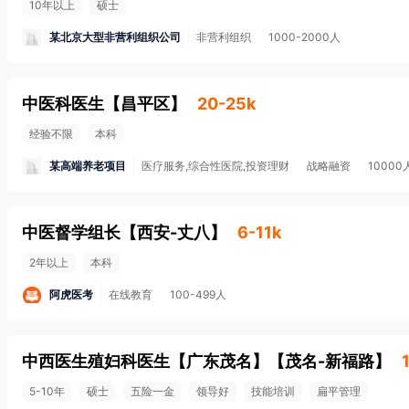
10年以上
硕士
某北京大型非营利组织公司
非营利组织
1000-2000人
中医科医生
【
昌平区
】
20-25k
经验不限
本科
某高端养老项目
医疗服务,综合性医院,投资理财
战略融资
1000
中医督学组长
【
西安-丈八
】
6-11k
2年以上
本科
阿虎医考
在线教育
100-499人
中西医生殖妇科医生【广东茂名】
【
茂名-新福路
】
5-10年
硕士
五险一金
领导好
技能培训
扁平管理