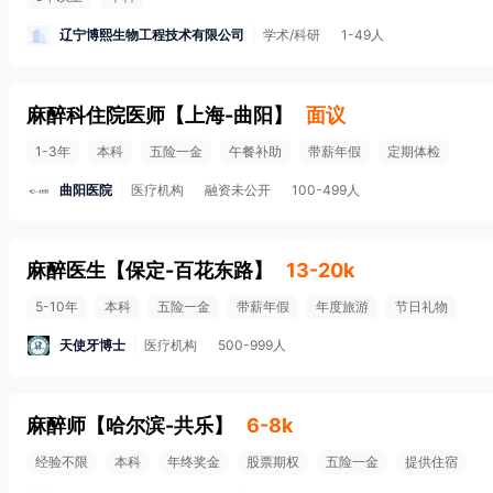
辽宁博熙生物工程技术有限公司
学术/科研
1-49人
麻醉科住院医师
【
上海-曲阳
】
面议
1-3年
本科
五险一金
午餐补助
带薪年假
定期体检
曲阳医院
医疗机构
融资未公开
100-499人
麻醉医生
【
保定-百花东路
】
13-20k
5-10年
本科
五险一金
带薪年假
年度旅游
节日礼物
天使牙博士
医疗机构
500-999人
麻醉师
【
哈尔滨-共乐
】
6-8k
经验不限
本科
年终奖金
股票期权
五险一金
提供住宿