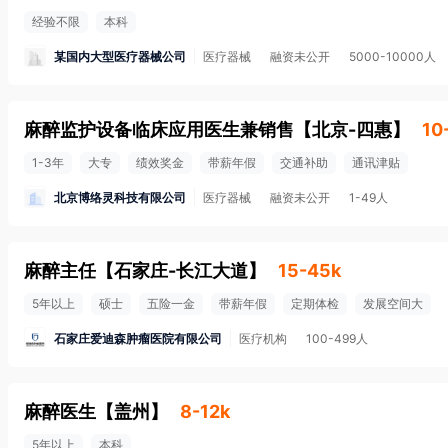
经验不限
本科
某国内大型医疗器械公司
医疗器械
融资未公开
5000-10000人
麻醉监护设备临床应用医生兼销售
【
北京-四惠
】
10
1-3年
大专
绩效奖金
带薪年假
交通补助
通讯津贴
北京博络灵科技有限公司
医疗器械
融资未公开
1-49人
麻醉主任
【
石家庄-长江大道
】
15-45k
5年以上
硕士
五险一金
带薪年假
定期体检
发展空间大
石家庄爱迪森肿瘤医院有限公司
医疗机构
100-499人
麻醉医生
【
盖州
】
8-12k
5年以上
本科