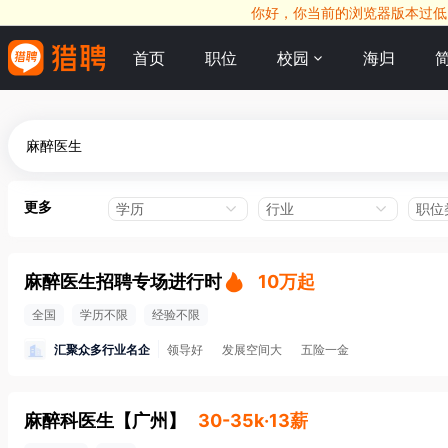
你好，你当前的浏览器版本过低，
首页
职位
校园
海归
更多
学历
行业
职位
麻醉医生招聘专场进行时
10万起
全国
学历不限
经验不限
汇聚众多行业名企
领导好
发展空间大
五险一金
麻醉科医生
【
广州
】
30-35k·13薪