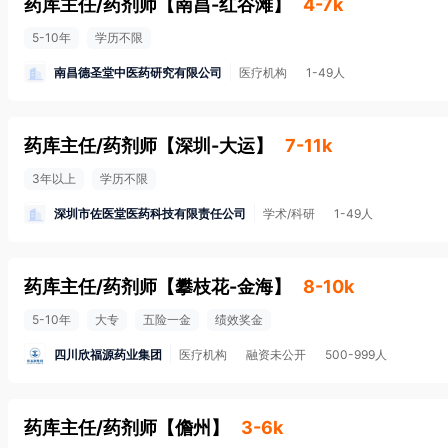
药库主任/药剂师
【
南昌-红谷滩
】
4-7k
5-10年
学历不限
南昌德圣堂中医药研究有限公司
医疗机构
1-49人
药库主任/药剂师
【
深圳-大运
】
7-11k
3年以上
学历不限
深圳市佐医堂医药科技有限责任公司
学术/科研
1-49人
药库主任/药剂师
【
攀枝花-金海
】
8-10k
5-10年
大专
五险一金
绩效奖金
四川欣福源药业集团
医疗机构
融资未公开
500-999人
药库主任/药剂师
【
儋州
】
3-6k