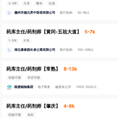
3-5年
大专
餐补
社保
儋州市德元昇中医馆有限公司
医疗机构
50-99人
药库主任/药剂师
【
黄冈-五祖大道
】
5-7k
1-3年
大专
湖北康泰园长者公寓有限公司
医疗机构
100-499人
药库主任/药剂师
【
常熟
】
8-13k
经验不限
学历不限
路捷鲲驰集团
电子商务
融资未公开
1000-2000人
药库主任/药剂师
【
肇庆
】
4-8k
经验不限
本科