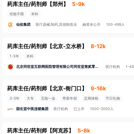
药库主任/药剂师
【
郑州
】
5-9k
经验不限
本科
仙佑集团
医疗器械,制药,其他制造业
融资未公开
100-499人
药库主任/药剂师
【
北京-立水桥
】
8-12k
1-3年
本科
北京同世堂互联网医院管理有限公司同世堂第贰零叁中医诊所
医疗机构
1-4
药库主任/药剂师
【
北京-衙门口
】
9-16k
3-5年
大专
五险一金
带薪年假
定期体检
节日礼物
固生堂中医连锁集团
医疗机构
已上市
1000-2000人
药库主任/药剂师
【
阿克苏
】
5-8k