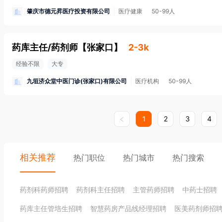
肇庆市德元昇医疗投资有限公司
医疗健康
50-99人
药库主任/药剂师
【
张家口
】
2-3k
经验不限
大专
九垣济众堂中医门诊(张家口)有限公司
医疗机构
50-99人
1
2
3
4
相关推荐
热门职位
热门城市
热门搜索
药剂科药师招聘
药剂科主任招聘
主管药师招聘
中药士招聘
药库主任管培生招聘
智慧药房产品线经理招聘
医美药剂师招