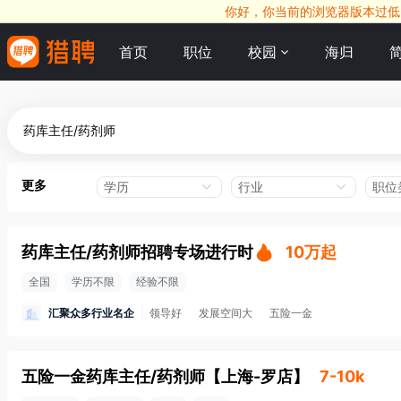
你好，你当前的浏览器版本过低，
首页
职位
校园
海归
更多
学历
行业
职位
药库主任/药剂师招聘专场进行时
10万起
全国
学历不限
经验不限
汇聚众多行业名企
领导好
发展空间大
五险一金
五险一金药库主任/药剂师
【
上海-罗店
】
7-10k