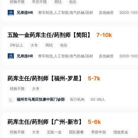
经验不限
学历不限
周结
包住
兄弟连HR
整车制造,人工智能,电气机械/器材
其他融资
5000-10
五险一金药库主任/药剂师
【
简阳
】
7-10k
2年以上
大专
周结
包住
兄弟连HR
整车制造,人工智能,电气机械/器材
其他融资
5000-10
药库主任/药剂师
【
福州-罗星
】
5-7k
经验不限
大专
福州市马尾区恒康中医门诊部
医疗机构
50-99人
药库主任/药剂师
【
广州-新市
】
5-6k
经验不限
大专
五险一金
团队聚餐
带薪年假
绩效奖金