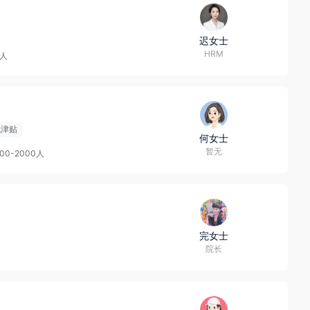
迟女士
HRM
9人
讯津贴
何女士
暂无
000-2000人
完女士
院长