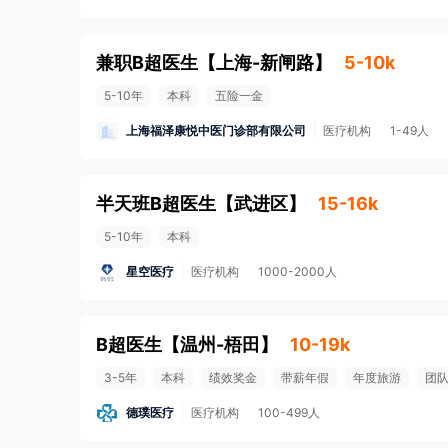
兼职B超医生
【
上海-新闸路
】
5-10k
5-10年
本科
五险一金
上海福泽康悦中医门诊部有限公司
医疗机构
1-49人
半天班B超医生
【
武进区
】
15-16k
5-10年
本科
星空医疗
医疗机构
1000-2000人
B超医生
【
温州-梧田
】
10-19k
3-5年
本科
绩效奖金
带薪年假
年度旅游
团
德璞医疗
医疗机构
100-499人