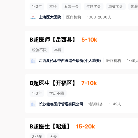
1-3年
本科
五险一金
年终奖金
绩效奖金
带薪
上海医大医院
医疗机构
1000-2000人
B超医师
【
岳西县
】
5-10k
经验不限
本科
岳西夏伦余中西医结合诊所(个人独资)
医疗机构
1-49
B超医生
【
开福区
】
7-10k
1-3年
学历不限
长沙健临医疗管理有限公司
培训服务
1-49人
B超医生
【
昭通
】
15-20k
3-5年
大专