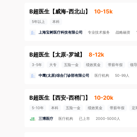
B超医生
【
威海-西北山
】
10-15k
5年以上
本科
上海宝树医疗科技有限公司
专业技术服务
战略融资
B超医生
【
太原-罗城
】
8-12k
3-5年
大专
五险一金
绩效奖金
带薪年假
领
中鹰(太原)综合门诊部有限公司
医疗机构
50-99人
B超医生
【
西安-西稍门
】
10-20k
5-10年
本科
五险一金
绩效奖金
带薪年假
定
三博医疗
医疗机构
已上市
2000-5000人