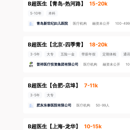
B超医生
【
青岛-热河路
】
15-20k
5-10年
本科
青岛新世纪妇儿医院
医疗机构
融资未公开
100-49
B超医生
【
北京-四季青
】
18-20k
3-5年
大专
五险一金
带薪年假
定期体检
通
普祥医疗投资集团有限公司
医疗机构
融资未公开
1
B超医生
【
合肥-店埠
】
7-11k
3-5年
大专
肥东东泰医院有限公司
医疗机构
50-99人
B超医生
【
上海-龙华
】
10-15k