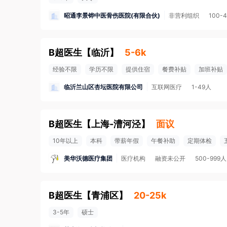
昭通李景铧中医骨伤医院(有限合伙)
非营利组织
100-
B超医生
【
临沂
】
5-6k
经验不限
学历不限
提供住宿
餐费补贴
加班补贴
临沂兰山区杏坛医院有限公司
互联网医疗
1-49人
B超医生
【
上海-漕河泾
】
面议
10年以上
本科
带薪年假
午餐补助
定期体检
美华沃德医疗集团
医疗机构
融资未公开
500-999人
B超医生
【
青浦区
】
20-25k
3-5年
硕士