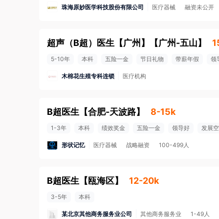
珠海原妙医学科技股份有限公司
医疗器械
融资未公开
超声（B超）医生【广州】
【
广州-五山
】
1
5-10年
本科
五险一金
节日礼物
带薪年假
领
木棉花生殖专科连锁
医疗机构
B超医生
【
合肥-天波路
】
8-15k
1-3年
本科
绩效奖金
五险一金
领导好
发展空
形状记忆
医疗器械
战略融资
100-499人
B超医生
【
瓯海区
】
12-20k
3-5年
本科
某北京其他商务服务业公司
其他商务服务业
1-49人