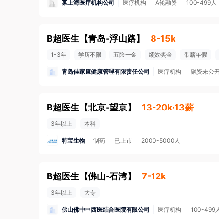
某上海医疗机构公司
医疗机构
A轮融资
100-499人
B超医生
【
青岛-浮山路
】
8-15k
1-3年
学历不限
五险一金
绩效奖金
带薪年假
青岛佳家康健康管理有限责任公司
医疗机构
融资未公
B超医生
【
北京-望京
】
13-20k·13薪
3年以上
本科
特宝生物
制药
已上市
2000-5000人
B超医生
【
佛山-石湾
】
7-12k
3年以上
大专
佛山佛中中西医结合医院有限公司
医疗机构
100-499