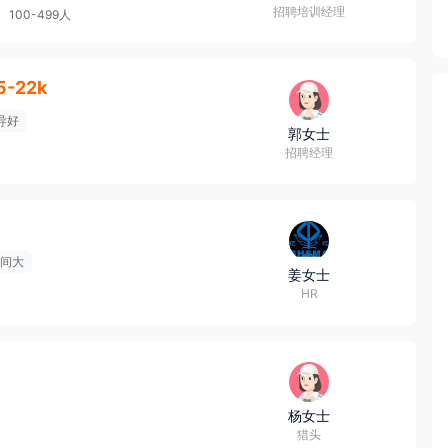
招聘培训经理
100-499人
5-22k
导好
郭女士
招聘经理
间大
姜女士
HR
杨女士
猎头