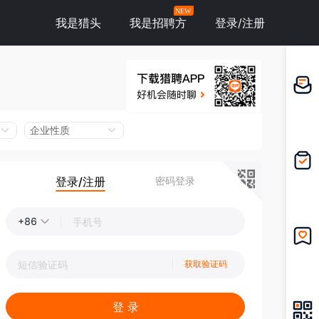
NEW
我是猎头
我是招聘方
登录/注册
邀请应
聘
企业性质
登录/注册
密码登录
我的投
递
+86
我的收
获取验证码
藏
登 录