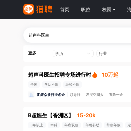
首页
职位
校园
更多
学历
行业
超声科医生招聘专场进行时
10万起
全国
学历不限
经验不限
汇聚众多行业名企
领导好
发展空间大
五险一金
B超医生
【
香洲区
】
15-20k
3年以上
本科
年底双薪
午餐补助
带薪年假
定