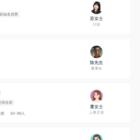
际知名优势
苏女士
行政
陈先生
董事长
k
提供住宿
董女士
人事主管
融资
50-99人