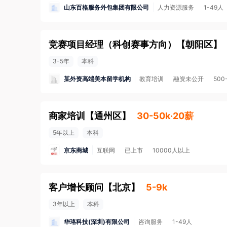
山东百格服务外包集团有限公司
人力资源服务
1-49人
竞赛项⽬经理（科创赛事⽅向）
【
朝阳区
】
3-5年
本科
某外资高端美本留学机构
教育培训
融资未公开
500
商家培训
【
通州区
】
30-50k·20薪
5年以上
本科
京东商城
互联网
已上市
10000人以上
客户增长顾问
【
北京
】
5-9k
3年以上
本科
华珞科技(深圳)有限公司
咨询服务
1-49人