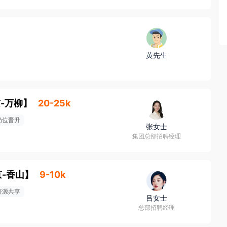
黄先生
-万柳
】
20-25k
岗位晋升
张女士
集团总部招聘经理
-香山
】
9-10k
资源共享
吕女士
总部招聘经理