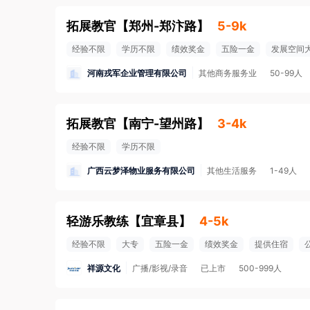
拓展教官
【
郑州-郑汴路
】
5-9k
经验不限
学历不限
绩效奖金
五险一金
发展空间
河南戎军企业管理有限公司
其他商务服务业
50-99人
拓展教官
【
南宁-望州路
】
3-4k
经验不限
学历不限
广西云梦泽物业服务有限公司
其他生活服务
1-49人
轻游乐教练
【
宜章县
】
4-5k
经验不限
大专
五险一金
绩效奖金
提供住宿
祥源文化
广播/影视/录音
已上市
500-999人