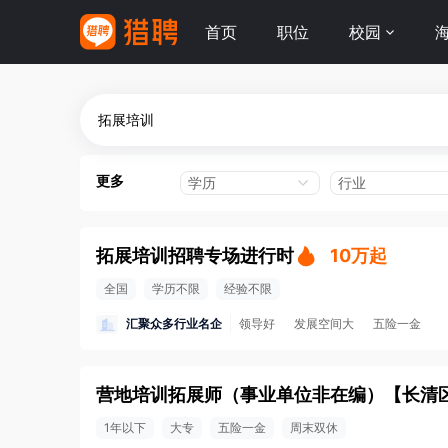
首页
职位
校园
更多
学历
行业
拓展培训招聘专场进行时
10万起
全国
学历不限
经验不限
汇聚众多行业名企
领导好
发展空间大
五险一金
营地培训拓展师（事业单位非在编）
【
长清
1年以下
大专
五险一金
周末双休