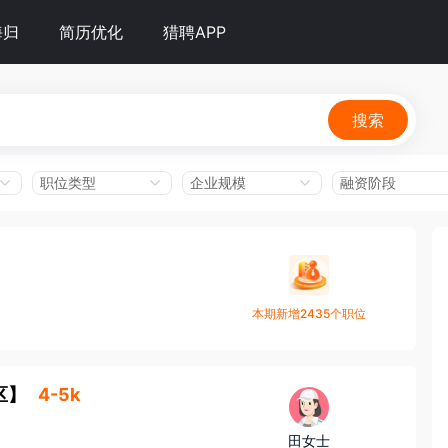
海归
简历优化
猎聘APP
搜索
职位类型
企业规模
融资阶段
本期新增2435个职位
区
】
4-5k
田女士