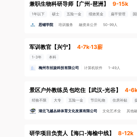
兼职生物科研导师
【
广州-琶洲
】
9-15k
1年以下
硕士
五险一金
绩效奖金
扁平管理
国
思铺学院
培训服务
融资未公开
50-99人
军训教官
【
兴宁
】
4-7k·13薪
1-3年
本科
梅州市丝旋科技有限公司
计算机软件
1-49人
景区户外教练员 包吃住
【
武汉-光谷
】
4-6
经验不限
大专
五险一金
节日礼物
住房补贴
湖北飞越丛林体育文化发展有限公司
文化艺术业
其他
研学项目负责人
【
海口-海榆中线
】
8-12k