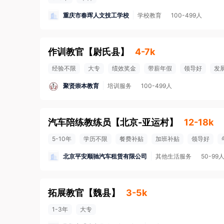
重庆市春珲人文技工学校
学校教育
100-499人
作训教官
【
尉氏县
】
4-7k
经验不限
大专
绩效奖金
带薪年假
领导好
发
聚贤崇本教育
培训服务
100-499人
汽车陪练教练员
【
北京-亚运村
】
12-18k
5-10年
学历不限
餐费补贴
加班补贴
领导好
北京平安顺驰汽车租赁有限公司
其他生活服务
50-99
拓展教官
【
魏县
】
3-5k
1-3年
大专