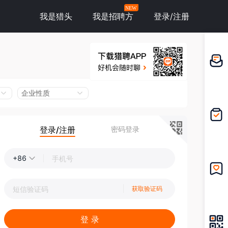
NEW
我是猎头
我是招聘方
登录/注册
邀请应
聘
企业性质
登录/注册
密码登录
我的投
递
+86
我的收
获取验证码
藏
登 录