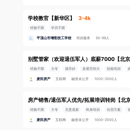
学校教官
【
新华区
】
3-4k
经验不限
学历不限
平顶山市增彩技工学校
培训服务
50-99人
别墅管家（欢迎退伍军人）底薪7000
【
北京
经验不限
大专
领导好
发展空间大
技能培训
麦田房产
互联网
融资未公开
1000-2000人
房产销售/退伍军人优先/拓展培训转岗
【
北京
经验不限
大专
无责底薪
终身培训
住宿方案
麦田房产
互联网
融资未公开
1000-2000人