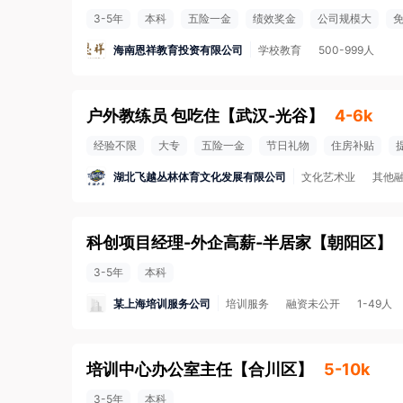
3-5年
本科
五险一金
绩效奖金
公司规模大
海南恩祥教育投资有限公司
学校教育
500-999人
户外教练员 包吃住
【
武汉-光谷
】
4-6k
经验不限
大专
五险一金
节日礼物
住房补贴
湖北飞越丛林体育文化发展有限公司
文化艺术业
其他
科创项目经理-外企高薪-半居家
【
朝阳区
】
3-5年
本科
某上海培训服务公司
培训服务
融资未公开
1-49人
培训中心办公室主任
【
合川区
】
5-10k
3-5年
本科