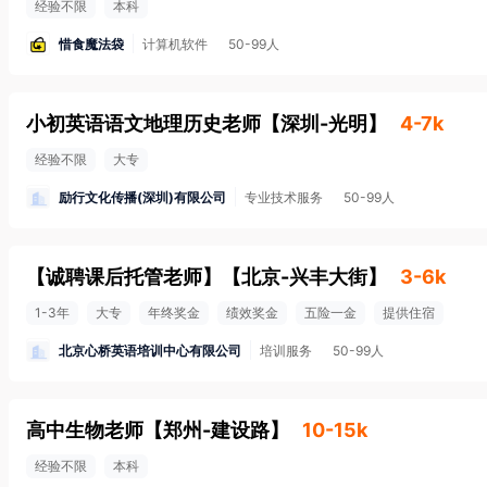
经验不限
本科
惜食魔法袋
计算机软件
50-99人
小初英语语文地理历史老师
【
深圳-光明
】
4-7k
经验不限
大专
励行文化传播(深圳)有限公司
专业技术服务
50-99人
【诚聘课后托管老师】
【
北京-兴丰大街
】
3-6k
1-3年
大专
年终奖金
绩效奖金
五险一金
提供住宿
北京心桥英语培训中心有限公司
培训服务
50-99人
高中生物老师
【
郑州-建设路
】
10-15k
经验不限
本科