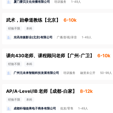
厦门赛贝文化传播有限公司
培训服务
1-49人
武术，跆拳道教练
【
北京
】
6-10k
经验不限
本科
光讯传媒影业(北京)有限公司
广播/影视/录音
1-49人
课向430老师、课程顾问老师
【
广州-广卫
】
6-10k
经验不限
本科
广州元未来智能科技发展有限公司
培训服务
融资未公开
50-99人
AP/A-Level/IB 老师
【
成都-白家
】
8-12k
经验不限
本科
成都朴瑞缇果电子商务有限公司
批发/零售
1-49人