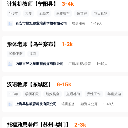
计算机教师
【
宁阳县
】
3-4k
1-3年
大专
全勤奖
免费班车
领导好
节日礼物
泰安市晨旭职业培训学校有限公司
培训服务
1-49人
形体老师
【
乌兰察布
】
1-2k
经验不限
本科
内蒙古昱之星影视传媒有限公司
广播/影视/录音
1-49人
汉语教师
【
东城区
】
6-15k
1-3年
学历不限
绩效奖金
交通补助
弹性工作
年度旅游
上海早桉教育科技有限公司
培训服务
融资未公开
1-49人
托福雅思老师
【
苏州-娄门
】
2-3k