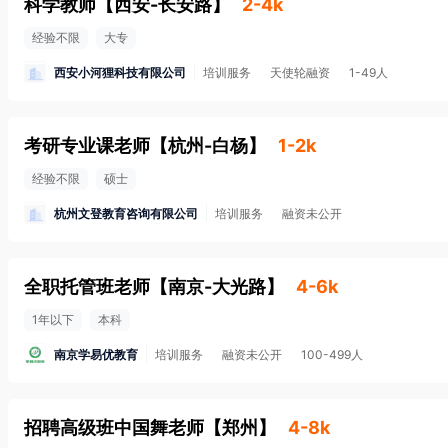
科学教师
【
西安-长安路
】
2-4k
经验不限
大专
西安小河狸科技有限公司
培训服务
天使轮融资
1-49人
考研专业课老师
【
杭州-白杨
】
1-2k
经验不限
硕士
杭州文登教育咨询有限公司
培训服务
融资未公开
全职托管班老师
【
南京-大光路
】
4-6k
1年以下
本科
南京学易优教育
培训服务
融资未公开
100-499人
招聘高级班中国舞老师
【
郑州
】
4-8k