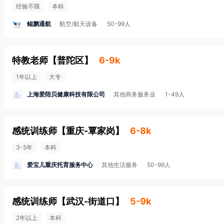
经验不限
本科
鲲鹏通航
航空/航天设备
50-99人
特教老师
【
普陀区
】
6-9k
1年以上
大专
上海爱陪贝健康科技有限公司
其他商务服务业
1-49人
感统训练师
【
重庆-覃家岗
】
6-8k
3-5年
本科
爱宝儿重庆托育服务中心
其他生活服务
50-99人
感统训练师
【
武汉-街道口
】
5-9k
2年以上
本科