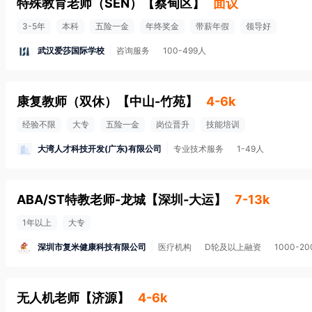
特殊教育老师（SEN）
【
蔡甸区
】
面议
3-5年
本科
五险一金
年终奖金
带薪年假
领导好
武汉爱莎国际学校
咨询服务
100-499人
康复教师（双休）
【
中山-竹苑
】
4-6k
经验不限
大专
五险一金
岗位晋升
技能培训
大湾人才科技开发(广东)有限公司
专业技术服务
1-49人
ABA/ST特教老师-龙城
【
深圳-大运
】
7-13k
1年以上
大专
深圳市复米健康科技有限公司
医疗机构
D轮及以上融资
1000-2
无人机老师
【
济源
】
4-6k