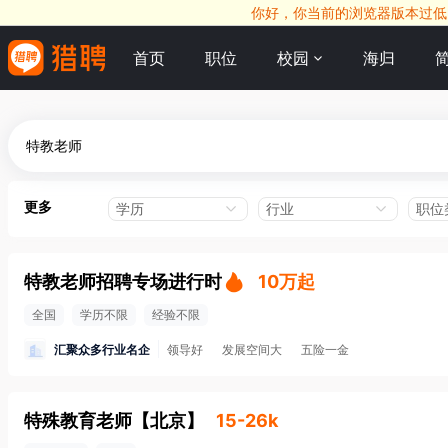
你好，你当前的浏览器版本过低，
首页
职位
校园
海归
更多
学历
行业
职位
特教老师招聘专场进行时
10万起
全国
学历不限
经验不限
汇聚众多行业名企
领导好
发展空间大
五险一金
特殊教育老师
【
北京
】
15-26k