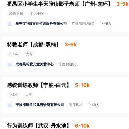
番禺区小学生半天陪读影子老师
【
广州-东环
】
3-5k
经验不限
学历不限
星秀(广州)文化咨询服务有限公司
广播/影视/录音
1-49人
特教老师
【
成都-双楠
】
3-6k
3-5年
大专
成都晨昕爱儿童关爱中心
非营利组织
感统训练教师
【
宁波-白云
】
5-10k
1-3年
大专
宁波海曙甬和儿科诊所有限公司
医疗机构
1-49人
行为训练师
【
武汉-丹水池
】
6-10k