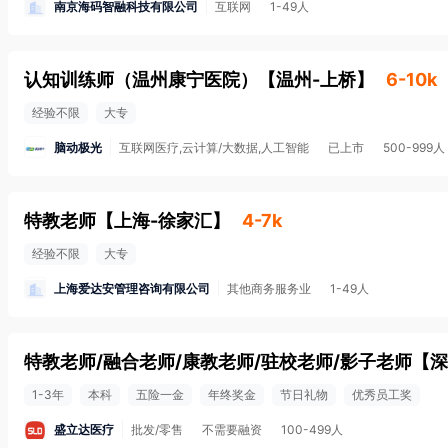
南京海码智融科技有限公司
互联网
1-49人
认知训练师（温州康宁医院）
【
温州-上桥
】
6-10k
经验不限
大专
脑动极光
互联网医疗,云计算/大数据,人工智能
已上市
500-999人
特教老师
【
上海-徐家汇
】
4-7k
经验不限
大专
上海爱达安管理咨询有限公司
其他商务服务业
1-49人
特教老师/融合老师/康教老师/驻校老师/影子老师
【
深
1-3年
本科
五险一金
年终奖金
节日礼物
优秀员工奖
盛立达医疗
批发/零售
不需要融资
100-499人