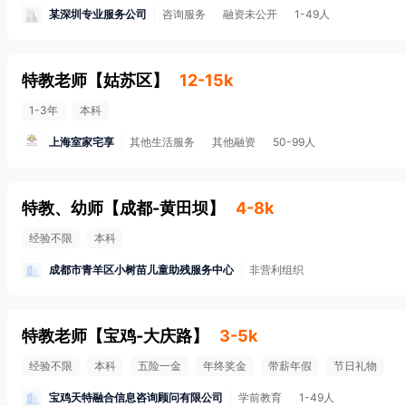
某深圳专业服务公司
咨询服务
融资未公开
1-49人
特教老师
【
姑苏区
】
12-15k
1-3年
本科
上海室家宅享
其他生活服务
其他融资
50-99人
特教、幼师
【
成都-黄田坝
】
4-8k
经验不限
本科
成都市青羊区小树苗儿童助残服务中心
非营利组织
特教老师
【
宝鸡-大庆路
】
3-5k
经验不限
本科
五险一金
年终奖金
带薪年假
节日礼物
宝鸡天特融合信息咨询顾问有限公司
学前教育
1-49人