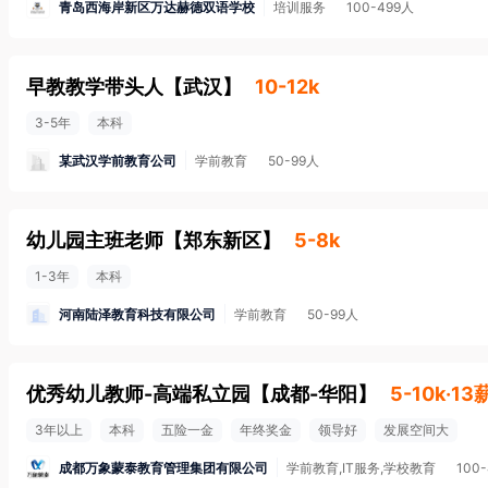
青岛西海岸新区万达赫德双语学校
培训服务
100-499人
早教教学带头人
【
武汉
】
10-12k
3-5年
本科
某武汉学前教育公司
学前教育
50-99人
幼儿园主班老师
【
郑东新区
】
5-8k
1-3年
本科
河南陆泽教育科技有限公司
学前教育
50-99人
优秀幼儿教师-高端私立园
【
成都-华阳
】
5-10k·13
3年以上
本科
五险一金
年终奖金
领导好
发展空间大
成都万象蒙泰教育管理集团有限公司
学前教育,IT服务,学校教育
100