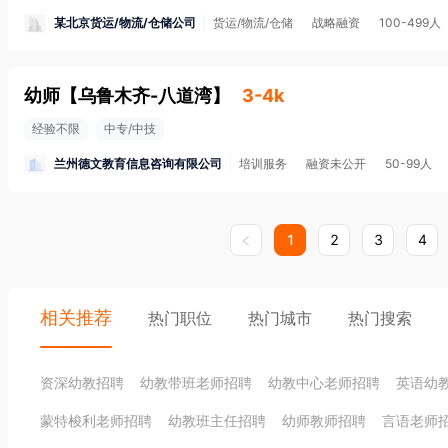
某北京货运/物流/仓储公司
货运/物流/仓储
战略融资
100-499人
幼师
【
乌鲁木齐-八道湾
】
3-4k
经验不限
中专/中技
兰州德文教育信息咨询有限公司
培训服务
融资未公开
50-99人
1
2
3
4
相关推荐
热门职位
热门城市
热门搜索
资深幼教招聘
幼教带班老师招聘
幼教中心老师招聘
英语幼
蒙特梭利老师招聘
幼教班主任招聘
幼师教师招聘
言语老师