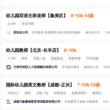
幼儿园双语主班老师
【
集美区
】
8-10k·14薪
3-5年
学历不限
某知名公司
培训服务,其他教育培训,专业技术服务
融资未公开
10
幼儿园教师
【
北京-长辛店
】
8-10k
1-3年
本科
五险一金
绩效奖金
带薪年假
节日礼物
天津市经职人力资源顾问有限公司
专业技术服务
融资未公开
500
国际幼儿园英文教师
【
成都-正兴
】
7-10k·13薪
3年以上
本科
五险一金
年终奖金
发展空间大
领导好
成都万象蒙泰教育管理集团有限公司
学前教育,IT服务,学校教育
100