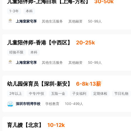
儿童陪伴师-上海白班
【
上海-方松
】
30-50k
1-3年
本科
上海室家宅享
其他生活服务
其他融资
50-99人
儿童陪伴师-香港
【
中西区
】
20-25k
经验不限
本科
上海室家宅享
其他生活服务
其他融资
50-99人
幼儿园保育员
【
深圳-新安
】
6-8k·13薪
2年以上
中专/中技
五险一金
子女福利
定期体检
节日礼物
深圳市明湾学校
学校教育
100-499人
育儿嫂
【
北京
】
10-12k