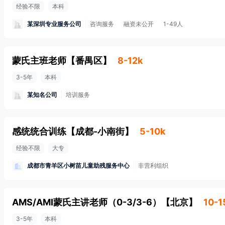
经验不限
本科
某深圳专业服务公司
咨询服务
融资未公开
1-49人
蒙氏主班老师
【
番禺区
】
8-12k
3-5年
本科
某知名公司
培训服务
感统统合训练
【
成都-小南街
】
5-10k
经验不限
大专
成都市青羊区小树苗儿童助残服务中心
非营利组织
AMS/AMI蒙氏主讲老师（0-3/3-6）
【
北京
】
10-1
3-5年
本科