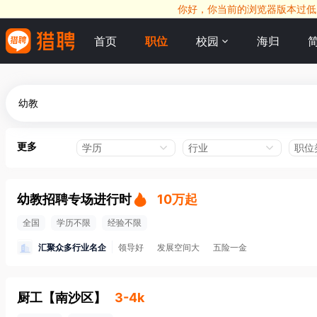
你好，你当前的浏览器版本过低，
首页
职位
校园
海归
更多
学历
行业
职位
幼教招聘专场进行时
10万起
全国
学历不限
经验不限
汇聚众多行业名企
领导好
发展空间大
五险一金
厨工
【
南沙区
】
3-4k