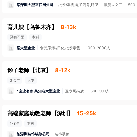
某深圳大型互联网公司
批发/零售,电子商务,环保
融资未公开
500
育儿嫂
【
乌鲁木齐
】
8-13k
经验不限
本科
某大型企业
食品/饮料/日化,批发零售
1000-2000人
影子老师
【
北京
】
8-12k
3-5年
大专
*企业名称 某知名大型企业
互联网/电商
500-999人
高端家庭幼教老师
【
深圳
】
15-25k
1-3年
本科
某深圳装饰装修公司
装饰装修