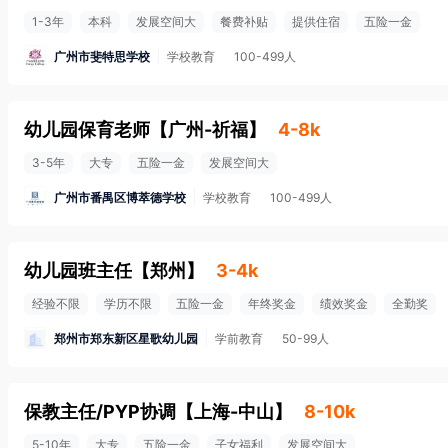
1-3年
本科
发展空间大
餐费补贴
提供住宿
五险一金
广州市斐特思学校
学校教育
100-499人
幼儿园保育老师
【
广州-祈福
】
4-8k
3-5年
大专
五险一金
发展空间大
广州市番禺区博萃德学校
学校教育
100-499人
幼儿园班主任
【
郑州
】
3-4k
经验不限
学历不限
五险一金
年终奖金
绩效奖金
全勤奖
郑州市郑东新区星歌幼儿园
学前教育
50-99人
保教主任/PYP协调
【
上海-中山
】
8-10k
5-10年
大专
五险一金
子女福利
发展空间大