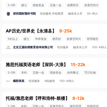
3-5年
硕士
绩效奖金
五险一金
免费班车
发展空间大
深圳国际预科书院
培训服务,学校教育
融资未公开
50-99人
AP历史/世界史
【
永清县
】
9-25k
5年以上
硕士
年终奖金
领导好
发展空间大
管理规范
北京正源拓维教育咨询有限公司
培训服务
融资未公开
100-499人
雅思托福英语老师
【
深圳-大浪
】
15-22k
3-5年
本科
五险一金
绩效奖金
休闲餐点
节日礼物
橘郡美高
培训服务
A轮融资
100-499人
托福/雅思老师
【
呼和浩特-鼓楼
】
8-12k
1-3年
本科
五险一金
发展空间大
扁平管理
技能培训