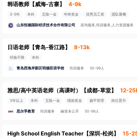
韩语教师
【
威海-古寨
】
4-9k
3-5年
本科
五险一金
年终奖金
优秀员工奖
团队聚餐
山东恒德国际经济技术合作有限公司
咨询服务,培训服务,人力资源服务
日语老师
【
青岛-香江路
】
8-13k
经验不限
本科
青岛西海岸新区明德双语学校
培训服务
50-99人
雅思/高中英语老师（高课时）
【
成都-草堂
】
12-25
3年以上
本科
五险一金
绩效奖金
扁平管理
岗位晋升
思尔孚教育
培训服务
融资未公开
50-99人
High School English Teacher
【
深圳-松岗
】
15-2