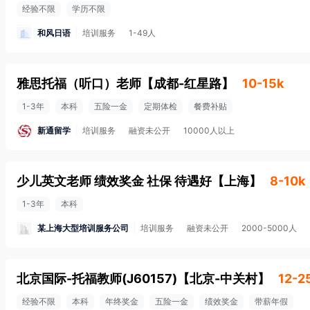
经验不限
学历不限
和风日语
培训服务
1-49人
雅思托福（听口）老师
【
成都-红星路
】
10-15k
1-3年
本科
五险一金
定期体检
餐费补贴
新通留学
培训服务
融资未公开
10000人以上
少儿英文老师 绩效奖金 社保 待遇好
【
上海
】
8-10k
1-3年
本科
某上海大型培训服务公司
培训服务
融资未公开
2000-5000人
北京国际-托福教师(J60157)
【
北京-中关村
】
12-2
经验不限
本科
年终奖金
五险一金
绩效奖金
带薪年假