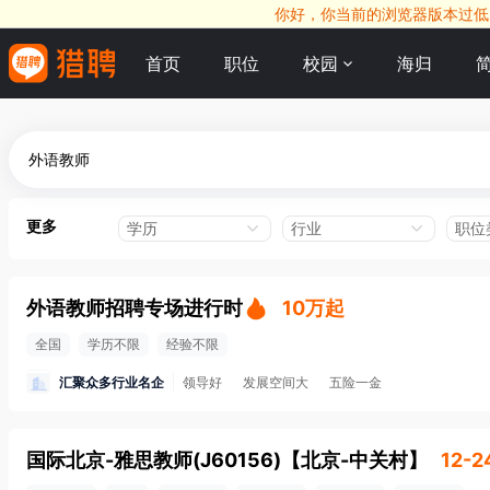
你好，你当前的浏览器版本过低，
首页
职位
校园
海归
更多
学历
行业
职位
外语教师招聘专场进行时
10万起
全国
学历不限
经验不限
汇聚众多行业名企
领导好
发展空间大
五险一金
国际北京-雅思教师(J60156)
【
北京-中关村
】
12-2