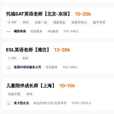
托福SAT英语老师
【
北京-东坝
】
10-20k
3-5年
本科
五险一金
绩效奖金
发展空间大
扁平管理
橘郡美高
培训服务
A轮融资
100-499人
ESL英语老师
【
潍坊
】
13-26k
1-3年
本科
某国内培训服务公司
培训服务
100-499人
儿童陪伴成长师
【
上海
】
10-15k
经验不限
本科
某大型企业
食品/饮料/日化,批发零售
1000-2000人