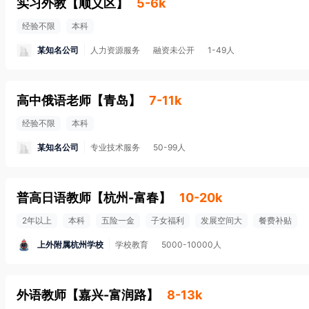
实习外教
【
顺义区
】
5-6k
经验不限
本科
某知名公司
人力资源服务
融资未公开
1-49人
高中俄语老师
【
青岛
】
7-11k
经验不限
本科
某知名公司
专业技术服务
50-99人
普高日语教师
【
杭州-富春
】
10-20k
2年以上
本科
五险一金
子女福利
发展空间大
餐费补贴
上外附属杭州学校
学校教育
5000-10000人
外语教师
【
嘉兴-富润路
】
8-13k