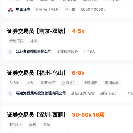
中泰证券
财务/审计/税务
已上市
5000-10000人
证券交易员
【
南京-双塘
】
4-5k
经验不限
本科
江苏富德控股有限公司
专业技术服务
1-49人
证券交易员
【
福州-乌山
】
6-8k
3-5年
大专
带薪年假
交通补助
通讯津贴
定期体检
福建海西晟乾投资管理有限公司
基金/证券/期货
融资未公开
1-4
证券交易员
【
深圳-西丽
】
30-60k·16薪
1年以上
本科
五险