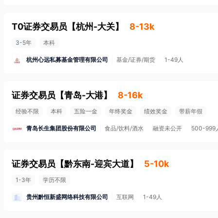
T0证券交易员
【
杭州-大关
】
8-13k
3-5年
本科
杭州心远私募基金管理有限公司
基金/证券/期货
1-49人
证券交易员
【
青岛-大港
】
8-16k
经验不限
本科
五险一金
年终奖金
绩效奖金
带薪年假
青岛长生集团股份有限公司
食品/饮料/酒水
融资未公开
500-999
证券交易员
【
黔东南-迎宾大道
】
5-10k
1-3年
学历不限
贵州黔恒新盛网络科技有限公司
互联网
1-49人