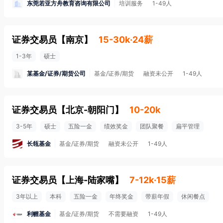
东莞若亚方舟教育咨询有限公司
培训服务
1-49人
证券交易员
【
南京
】
15-30k·24薪
1-3年
硕士
某基金/证券/期货公司
基金/证券/期货
融资未公开
1-49人
证券交易员
【
北京-朝阳门
】
10-20k
3-5年
硕士
五险一金
绩效奖金
团队聚餐
扁平管理
长瓴基金
基金/证券/期货
融资未公开
1-49人
证券交易员
【
上海-陆家嘴
】
7-12k·15薪
3年以上
本科
五险一金
年终奖金
带薪年假
休闲餐点
利幄基金
基金/证券/期货
不需要融资
1-49人