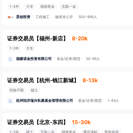
1-3年
大专
绩效奖金
五险一金
昊创投资
工程施工
融资未公开
500-999人
证券交易员
【
福州-新店
】
8-20k
1-3年
大专
福建诺金投资有限公司
基金/证券/期货
50-99人
证券交易员
【
杭州-钱江新城
】
8-13k
经验不限
硕士
杭州恒庆瑞兴私募基金管理有限公司
基金/证券/期货
1-49人
证券交易员
【
北京-东四
】
15-30k
1-3年
硕士
五险一金
绩效奖金
通讯津贴
带薪年假