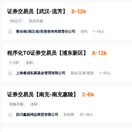
证券交易员
【
武汉-流芳
】
8-12k
1年以下
学历不限
壹合相(湖北省)投资咨询有限责任公司
信托
1-49人
程序化T0证券交易员
【
浦东新区
】
8-12k
1-3年
本科
上海睿成私募基金管理有限公司
基金/证券/期货
1-49人
证券交易员
【
南充-南充嘉陵
】
2-6k
经验不限
本科
四川鑫杨鸿运商贸有限公司
互联网
50-99人