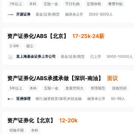
1年以上
本科
五险一金
节日礼物
定期体检
餐费补贴
开源证券
基金/证券/期货
融资未公开
2000-5000人
资产证券化/ABS
【
北京
】
17-25k·24薪
2-6年
硕士
某上海基金证券上市公司
基金/证券/期货
已上市
5000-10000人
资产证券化/ABS承揽承做
【
深圳-南油
】
面议
5年以上
本科
五险一金
发展空间大
管理规范
技能培训
亚洲保理
银行,融资租赁/保理,科技金融
融资未公开
50-99人
资产证券化
【
北京
】
12-20k
经验不限
本科