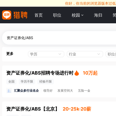
你好，你当前的浏览器版本过低，
首页
职位
校园
海归
更多
学历
行业
职位
资产证券化/ABS招聘专场进行时
10万起
全国
学历不限
经验不限
汇聚众多行业名企
领导好
发展空间大
五险一金
资产证券化/ABS
【
北京
】
20-25k·20薪