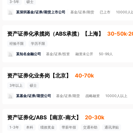
3-5年
硕士
某深圳基金/证券/期货上市公司
基金/证券/期货
已上市
10000人
资产证券化承揽岗（ABS承揽）
【
上海
】
30-50k·
经验不限
学历不限
某知名金融公司
基金/证券/投资
融资未公开
50-99人
资产证券化业务岗
【
北京
】
40-70k
3年以上
硕士
某基金/证券/期货公司
基金/证券/期货
战略融资
10000人以上
资产证券化/ABS
【
南京-南大
】
20-30k
1-3年
本科
绩效奖金
带薪年假
交通补助
通讯津贴