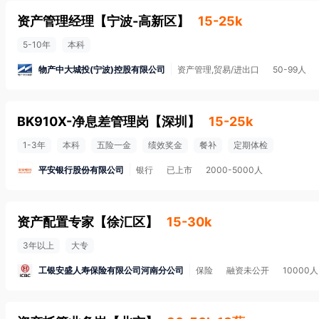
资产管理经理
【
宁波-高新区
】
15-25k
5-10年
本科
物产中大城投(宁波)控股有限公司
资产管理,贸易/进出口
50-99人
BK910X-净息差管理岗
【
深圳
】
15-25k
1-3年
本科
五险一金
绩效奖金
餐补
定期体检
平安银行股份有限公司
银行
已上市
2000-5000人
资产配置专家
【
徐汇区
】
15-30k
3年以上
大专
工银安盛人寿保险有限公司河南分公司
保险
融资未公开
10000