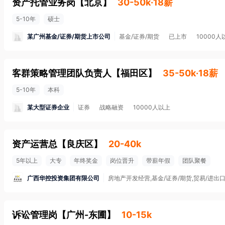
资产托管业务岗
【
北京
】
30-50k·18薪
5-10年
硕士
某广州基金/证券/期货上市公司
基金/证券/期货
已上市
10000人
客群策略管理团队负责人
【
福田区
】
35-50k·18薪
5-10年
本科
某大型证券企业
证券
战略融资
10000人以上
资产运营总
【
良庆区
】
20-40k
5年以上
大专
年终奖金
岗位晋升
带薪年假
团队聚餐
广西华控投资集团有限公司
房地产开发经营,基金/证券/期货,贸易/进出
诉讼管理岗
【
广州-东圃
】
10-15k