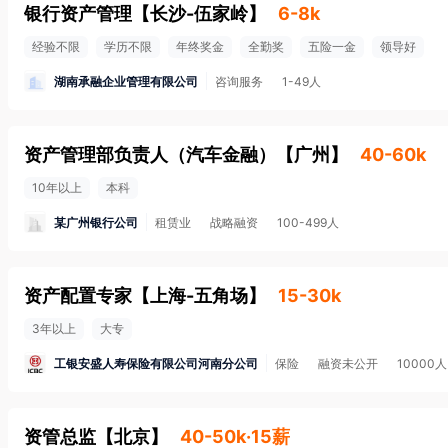
银行资产管理
【
长沙-伍家岭
】
6-8k
经验不限
学历不限
年终奖金
全勤奖
五险一金
领导好
湖南承融企业管理有限公司
咨询服务
1-49人
资产管理部负责人（汽车金融）
【
广州
】
40-60k
10年以上
本科
某广州银行公司
租赁业
战略融资
100-499人
资产配置专家
【
上海-五角场
】
15-30k
3年以上
大专
工银安盛人寿保险有限公司河南分公司
保险
融资未公开
10000
资管总监
【
北京
】
40-50k·15薪