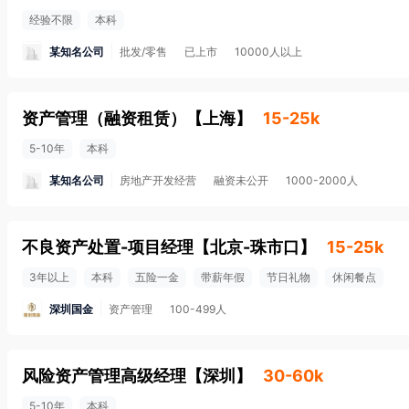
经验不限
本科
某知名公司
批发/零售
已上市
10000人以上
资产管理（融资租赁）
【
上海
】
15-25k
5-10年
本科
某知名公司
房地产开发经营
融资未公开
1000-2000人
不良资产处置-项目经理
【
北京-珠市口
】
15-25k
3年以上
本科
五险一金
带薪年假
节日礼物
休闲餐点
深圳国金
资产管理
100-499人
风险资产管理高级经理
【
深圳
】
30-60k
5-10年
本科