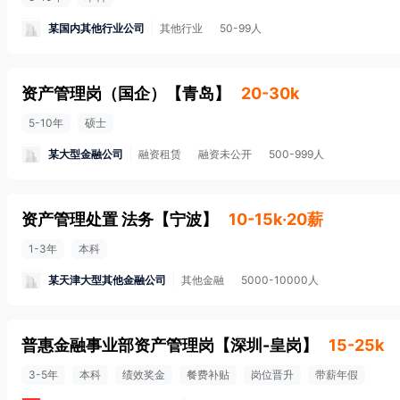
某国内其他行业公司
其他行业
50-99人
资产管理岗（国企）
【
青岛
】
20-30k
5-10年
硕士
某大型金融公司
融资租赁
融资未公开
500-999人
资产管理处置 法务
【
宁波
】
10-15k·20薪
1-3年
本科
某天津大型其他金融公司
其他金融
5000-10000人
普惠金融事业部资产管理岗
【
深圳-皇岗
】
15-25k
3-5年
本科
绩效奖金
餐费补贴
岗位晋升
带薪年假