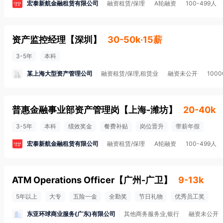
宏泰新航金融租赁有限公司
融资租赁/保理
A轮融资
100-499人
资产监控经理
【
深圳
】
30-50k·15薪
3-5年
本科
某上海大型资产管理公司
融资租赁/保理,租赁业
融资未公开
100
普惠金融事业部资产管理岗
【
上海-潍坊
】
20-40k
3-5年
本科
绩效奖金
餐费补贴
岗位晋升
带薪年假
宏泰新航金融租赁有限公司
融资租赁/保理
A轮融资
100-499人
ATM Operations Officer
【
广州-广卫
】
9-13k
5年以上
大专
五险一金
全勤奖
节日礼物
优秀员工奖
东亚环球商业服务(广东)有限公司
其他商务服务业,银行
融资未公开