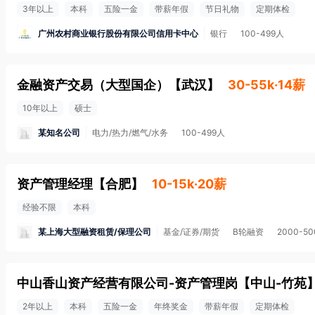
3年以上
本科
五险一金
带薪年假
节日礼物
定期体检
广州农村商业银行股份有限公司信用卡中心
银行
100-499人
金融资产交易（大型国企）
【
武汉
】
30-55k·14薪
10年以上
硕士
某知名公司
电力/热力/燃气/水务
100-499人
资产管理经理
【
合肥
】
10-15k·20薪
经验不限
本科
某上海大型融资租赁/保理公司
基金/证券/期货
B轮融资
2000-5
中山香山资产经营有限公司-资产管理岗
【
中山-竹苑
2年以上
本科
五险一金
年终奖金
带薪年假
定期体检