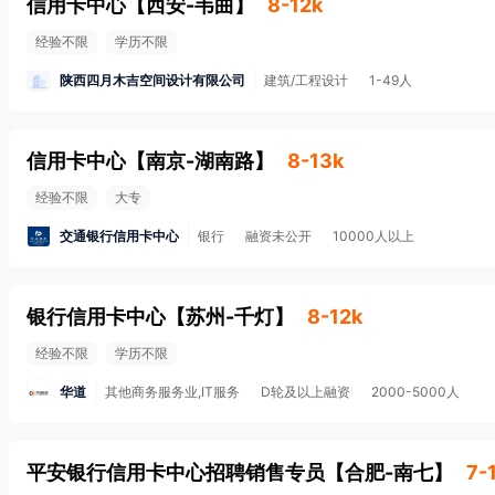
信用卡中心
【
西安-韦曲
】
8-12k
经验不限
学历不限
陕西四月木吉空间设计有限公司
建筑/工程设计
1-49人
信用卡中心
【
南京-湖南路
】
8-13k
经验不限
大专
交通银行信用卡中心
银行
融资未公开
10000人以上
银行信用卡中心
【
苏州-千灯
】
8-12k
经验不限
学历不限
华道
其他商务服务业,IT服务
D轮及以上融资
2000-5000人
平安银行信用卡中心招聘销售专员
【
合肥-南七
】
7-