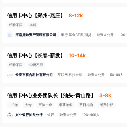
信用卡中心
【
郑州-燕庄
】
8-12k
经验不限
本科
河南捷融资产管理有限公司
银行,基金/证券/期货
融资未公开
100
信用卡中心
【
长春-新发
】
10-14k
经验不限
学历不限
长春市祺含科技有限公司
互联网,科技金融
融资未公开
50-99人
信用卡中心业务团队长
【
汕头-黄山路
】
3-8k
1-3年
大专
五险一金
带薪年假
节日礼物
餐费补贴
兴业银行汕头分行
银行
融资未公开
100-499人