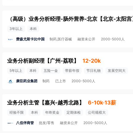
（高级）业务分析经理-肠外营养-北京
【
北京-太阳宫
3年以上
本科
费森尤斯卡比中国
制药,医疗器械
融资未公开
2000-5000人
业务分析副经理
【
广州-荔联
】
12-20k
5年以上
本科
五险一金
带薪年假
节日礼物
发展空间大
康臣药业集团
制药
已上市
2000-5000人
业务分析主管
【
嘉兴-越秀北路
】
6-10k·13薪
经验不限
本科
年终奖金
定期体检
公司规模大
八佰伴商管
批发/零售
融资未公开
2000-5000人