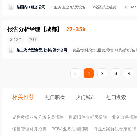
某国内IT服务公司
IT服务,航空/航天设备
D轮及以上融资
100-49
报告分析经理
【
成都
】
27-35k
5-10年
本科
某上海大型食品/饮料/酒水公司
食品/饮料/酒水,批发/零售,服装/纺织/皮
1
2
3
4
相关推荐
热门职位
热门城市
热门搜索
销售数据业务分析专员招聘
售后旧件分析员招聘
业务改善招
销售管理财务招聘
PCBA业务助理招聘
行业方案解决专家招聘