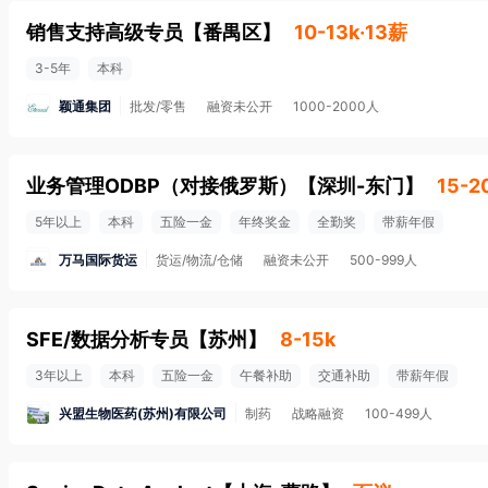
销售支持高级专员
【
番禺区
】
10-13k·13薪
3-5年
本科
颖通集团
批发/零售
融资未公开
1000-2000人
业务管理ODBP（对接俄罗斯）
【
深圳-东门
】
15-2
5年以上
本科
五险一金
年终奖金
全勤奖
带薪年假
万马国际货运
货运/物流/仓储
融资未公开
500-999人
SFE/数据分析专员
【
苏州
】
8-15k
3年以上
本科
五险一金
午餐补助
交通补助
带薪年假
兴盟生物医药(苏州)有限公司
制药
战略融资
100-499人