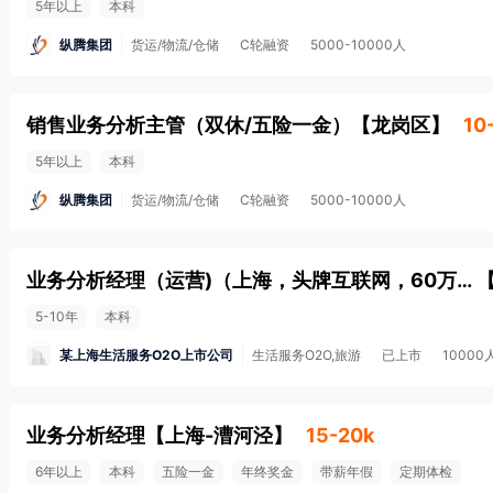
5年以上
本科
纵腾集团
货运/物流/仓储
C轮融资
5000-10000人
销售业务分析主管（双休/五险一金）
【
龙岗区
】
10
5年以上
本科
纵腾集团
货运/物流/仓储
C轮融资
5000-10000人
业务分析经理（运营)（上海，头牌互联网，60万，211本35岁，5年相关数据分析经验，最好在互联网公司或营销行业）
5-10年
本科
某上海生活服务O2O上市公司
生活服务O2O,旅游
已上市
1000
业务分析经理
【
上海-漕河泾
】
15-20k
6年以上
本科
五险一金
年终奖金
带薪年假
定期体检