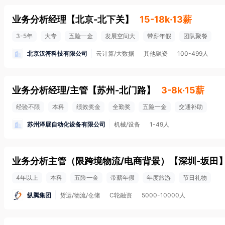
业务分析经理
【
北京-北下关
】
15-18k·13薪
3-5年
大专
五险一金
发展空间大
带薪年假
团队聚餐
北京汉符科技有限公司
云计算/大数据
其他融资
100-499人
业务分析经理/主管
【
苏州-北门路
】
3-8k·15薪
经验不限
本科
绩效奖金
全勤奖
五险一金
交通补助
苏州泽展自动化设备有限公司
机械/设备
1-49人
业务分析主管（限跨境物流/电商背景）
【
深圳-坂田
4年以上
本科
五险一金
带薪年假
年度旅游
节日礼物
纵腾集团
货运/物流/仓储
C轮融资
5000-10000人