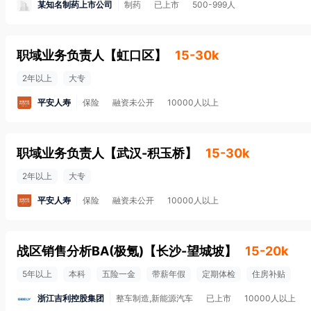
某知名制药上市公司
制药
已上市
500-999人
职域业务负责人
【
虹口区
】
15-30k
2年以上
大专
平安人寿
保险
融资未公开
10000人以上
职域业务负责人
【
武汉-积玉桥
】
15-30k
2年以上
大专
平安人寿
保险
融资未公开
10000人以上
战区销售分析BA(极氪)
【
长沙-望城坡
】
15-20k
5年以上
本科
五险一金
带薪年假
定期体检
住房补贴
浙江吉利控股集团
整车制造,新能源汽车
已上市
10000人以上