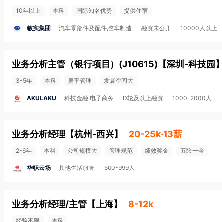
10年以上
本科
国际知名优势
提供住宿
敏实集团
汽车零部件及配件,整车制造
融资未公开
10000人以上
业务分析主管（银行项目）(J10615)
【
深圳-科技园
3-5年
本科
扁平管理
发展空间大
AKULAKU
科技金融,电子商务
D轮及以上融资
1000-2000人
业务分析经理
【
杭州-西兴
】
20-25k·13薪
2-6年
本科
公司规模大
管理规范
绩效奖金
五险一金
华职云场
其他生活服务
500-999人
业务分析经理/主管
【
上海
】
8-12k
经验不限
本科