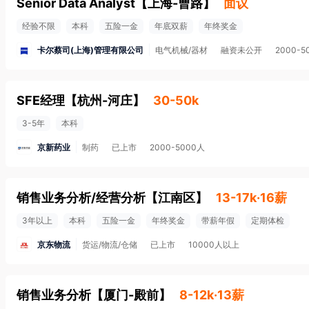
Senior Data Analyst
【
上海-曹路
】
面议
经验不限
本科
五险一金
年底双薪
年终奖金
卡尔蔡司(上海)管理有限公司
电气机械/器材
融资未公开
2000-5
SFE经理
【
杭州-河庄
】
30-50k
3-5年
本科
京新药业
制药
已上市
2000-5000人
销售业务分析/经营分析
【
江南区
】
13-17k·16薪
3年以上
本科
五险一金
年终奖金
带薪年假
定期体检
京东物流
货运/物流/仓储
已上市
10000人以上
销售业务分析
【
厦门-殿前
】
8-12k·13薪