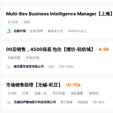
Multi-Bev Business Intelligence Manager
【
上海
5-10年
本科
达能中国
批发/零售
融资未公开
10000人以上
00后销售，4500保底 包住
【
潍坊-轻纺城
】
4-9k
经验不限
中专/中技
潍坊霖言商贸有限公司
日化
100-499人
市场销售助理
【
无锡-旺庄
】
10-15k
3-5年
大专
五险一金
节日礼物
团队聚餐
领导好
无锡怡声微纳医疗科技有限公司
医疗器械
A轮融资
50-99人